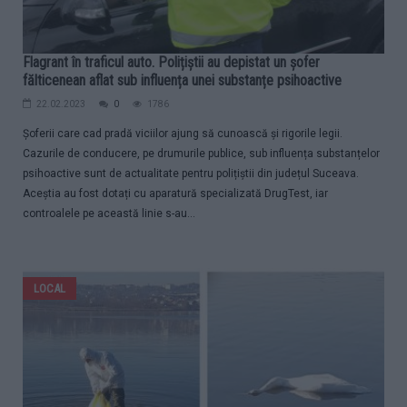
Flagrant în traficul auto. Polițiștii au depistat un șofer
fălticenean aflat sub influența unei substanțe psihoactive
22.02.2023
0
1786
Șoferii care cad pradă viciilor ajung să cunoască și rigorile legii.
Cazurile de conducere, pe drumurile publice, sub influența substanțelor
psihoactive sunt de actualitate pentru polițiștii din județul Suceava.
Aceștia au fost dotați cu aparatură specializată DrugTest, iar
controalele pe această linie s-au...
LOCAL