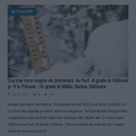
ACTUALITATE
Cea mai rece noapte de primăvară. Au fost -8 grade la Fălticeni
și -9 la Păiseni. -10 grade la Mălini, Slatina, Slătioara
03.03.2023
0
994
Noapte geroasă de martie. Primăvara anului 2023 și-a făcut debutul cu
un strat de zăpadă și valori termice negative. Temperaturile înregistrate
noaptea trecută au fost cele mai scăzute din ultimii ani. În municipiul
Fălticeni au fost -8 grade Celsius. Termometrele au indicat azi noapte
valori și mai scăzute în...