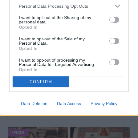
Personal Data Processing Opt Outs
I want to opt-out of the Sharing of my
personal data.
Opted In
I want to opt-out of the Sale of my
Personal Data.
Opted In
Sportivii din zona Fălticeni au obținut medalii de aur și argint la
I want to opt-out of processing my
Campionatul Național de Canotaj la Ergometru
Personal Data for Targeted Advertising.
Opted In
05.03.2023
0
2942
Au urcat din nou pe podium. Sportivii și sportivele din Fălticeni și zona
CONFIRM
Fălticeni au concurat și anul acesta cu succes la Campionatul Național
de Canotaj la Ergometru. Competiția, rezervată categoriei juniori,
seniori și masters, s-a desfășurat sâmbătă, 4 martie, la Arad. Peste 300
Data Deletion
Data Access
Privacy Policy
de sportivi de la 22 de cluburi din...
SPECIAL