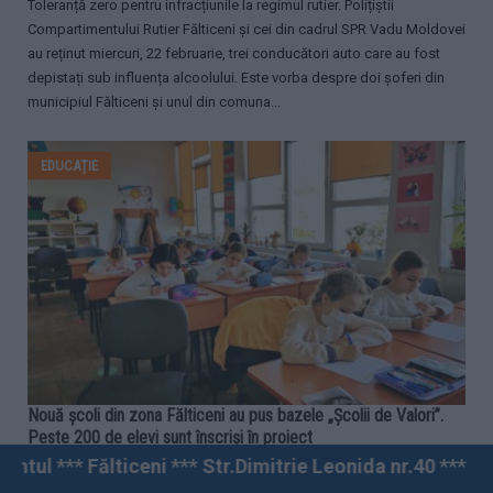
Toleranță zero pentru infracțiunile la regimul rutier. Polițiștii
Compartimentului Rutier Fălticeni și cei din cadrul SPR Vadu Moldovei
au reținut miercuri, 22 februarie, trei conducători auto care au fost
depistați sub influența alcoolului. Este vorba despre doi șoferi din
municipiul Fălticeni și unul din comuna...
EDUCAȚIE
Nouă școli din zona Fălticeni au pus bazele „Școlii de Valori”.
Peste 200 de elevi sunt înscriși în proiect
* Str.Dimitrie Leonida nr.40 *** 0230 546 380 ^^^ Supe
20.02.2023
0
2085