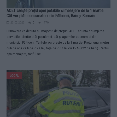
ACET crește prețul apei potabile și menajere de la 1 martie.
Cât vor plăti consumatorii din Fălticeni, Baia și Boroaia
23.02.2023
0
1770
Primăvara va debuta cu majorări de prețuri. ACET anunță scumpirea
serviciilor oferite atât populației, cât și agenților economici din
municipiul Fălticeni. Tarifele vor crește de la 1 martie. Prețul unui metru
cub de apă va fi de 7,29 lei, față de 7,07 lei cu TVA (+22 de bani). Pentru
apa menajeră, tariful se...
LOCAL