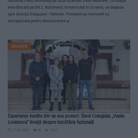
răsturnat marți dimineață pe raza localității Vadu Moldovei. Circulația
este blocată pe DN 2. Autotrenul, înmatriculat în Ucraina, se deplasa
spre direcția Drăgușeni - Fălticeni. Pompierii au intervenit cu
autospeciala pentru descarcerare și...
EDUCAȚIE
Experiențe inedite într-un nou proiect. Elevii Colegiului „Vasile
Lovinescu” învață despre bucătăria fuzională
27.02.2023
0
1632