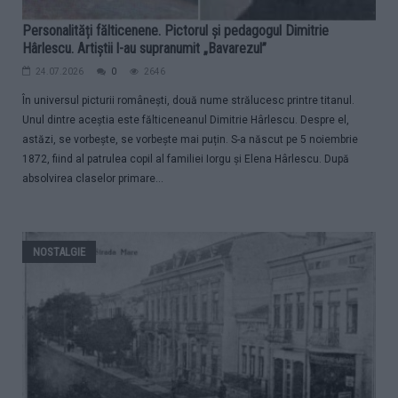
Personalități fălticenene. Pictorul și pedagogul Dimitrie
Hârlescu. Artiștii l-au supranumit „Bavarezul”
24.07.2026
0
2646
În universul picturii românești, două nume strălucesc printre titanul.
Unul dintre aceștia este fălticeneanul Dimitrie Hârlescu. Despre el,
astăzi, se vorbește, se vorbește mai puțin. S-a născut pe 5 noiembrie
1872, fiind al patrulea copil al familiei Iorgu şi Elena Hârlescu. După
absolvirea claselor primare...
NOSTALGIE