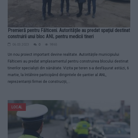
Premieră pentru Fălticeni. Autoritățile au predat spațiul destinat
construirii unui bloc ANL pentru medicii tineri
06.03.2023
0
9865
Un nou proiect important devine realitate. Autoritățile municipiului
Fălticeni au predat amplasamentul pentru construirea blocului destinat
tinerilor specialiști din sănătate. Vizita pe teren s-a desfășurat astăzi, 6
martie, la întâlnire participând dirigintele de șantier al ANL,
reprezentanții firmei de construcții,...
LOCAL