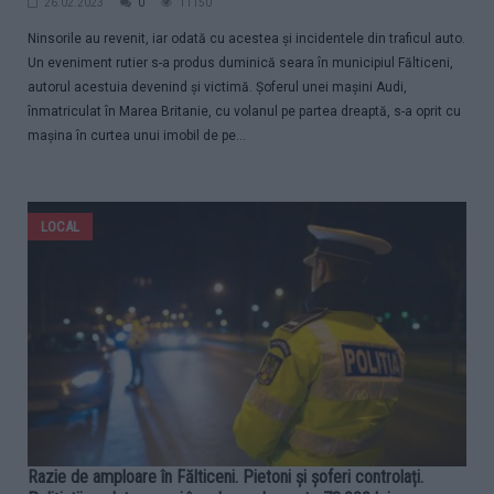
26.02.2023
0
11150
Ninsorile au revenit, iar odată cu acestea și incidentele din traficul auto.
Un eveniment rutier s-a produs duminică seara în municipiul Fălticeni,
autorul acestuia devenind și victimă. Șoferul unei mașini Audi,
înmatriculat în Marea Britanie, cu volanul pe partea dreaptă, s-a oprit cu
mașina în curtea unui imobil de pe...
LOCAL
Razie de amploare în Fălticeni. Pietoni și șoferi controlați.