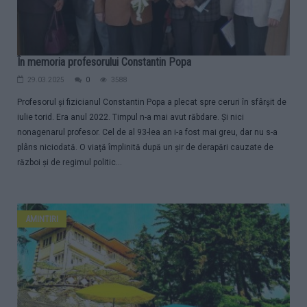
În memoria profesorului Constantin Popa
29.03.2025
0
3588
Profesorul și fizicianul Constantin Popa a plecat spre ceruri în sfârșit de
iulie torid. Era anul 2022. Timpul n-a mai avut răbdare. Și nici
nonagenarul profesor. Cel de al 93-lea an i-a fost mai greu, dar nu s-a
plâns niciodată. O viață împlinită după un șir de derapări cauzate de
război și de regimul politic...
AMINTIRI