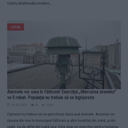
Centru Multimedia modern,...
LOCAL
Alarmele vor suna în Fălticeni! Exercițiul „Miercurea sirenelor”
va fi reluat. Populația nu trebuie să se îngrijoreze
28.02.2023
0
2603
Oamenii nu trebuie să se panicheze dacă aud sirenele. Acestea vor
răsuna din nou în municipiul Fălticeni și alte localități din zonă, și din
județ, ca de altfel din toată țara. Este doar un exercițiu pentru testarea