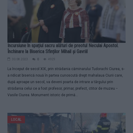
Incursiune în spațiul sacru alături de preotul Neculai Apostol.
Închinare la Biserica Sfinților Mihail și Gavriil
30.08.2023
0
4929
La început de secol XIX, prin strădania căminarului Tudorachi Ciurea, s-
a ridicat biserică nouă în partea cunoscută drept mahalaua Ciurii care,
după aproape un secol, va deveni poarta de intrare a târgului prin
strădania celui ce a fost profesor, primar, prefect, ctitor de muzeu −
Vasile Ciurea. Monument istoric de primă...
LOCAL