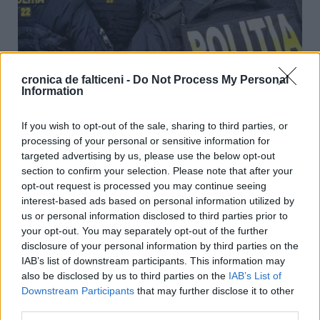
cronica de falticeni -
Do Not Process My Personal
Information
Polițiștii SICE au descins în Fălticeni și în alte localități din zonă.
11 percheziții într-un dosar de contrabandă cu țigări
If you wish to opt-out of the sale, sharing to third parties, or
processing of your personal or sensitive information for
05.03.2023
0
1016
targeted advertising by us, please use the below opt-out
Oamenii legii și-au intensificat în ultima perioadă acțiunile pe linia
section to confirm your selection. Please note that after your
contrabandei de țigări. Polițiștii SICE (Serviciului de Investigare a
opt-out request is processed you may continue seeing
Criminalității Economice), din cadrul IPJ Suceava, au descins, joi, 2
interest-based ads based on personal information utilized by
martie, în municipiul Fălticeni și în câteva localități arondate. Aceștia au
us or personal information disclosed to third parties prior to
pus în executare 11 mandate de...
your opt-out. You may separately opt-out of the further
disclosure of your personal information by third parties on the
IAB’s list of downstream participants. This information may
also be disclosed by us to third parties on the
IAB’s List of
SPORT
Downstream Participants
that may further disclose it to other
third parties.