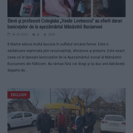
Elevii și profesorii Colegiului „Vasile Lovinescu” au oferit daruri
bunicuțelor de la așezământul Mănăstirii Buciumeni
08.03.2023
0
2809
8 Martie aduce multă bucurie în sufletul oricărei femei. Este o
sărbătoare exprimată prin recunoștință, afecțiune și prețuire. Este exact
ceea ce le lipsește bunicuțelor de la Așezământul social al Mănăstirii
Buciumeni din Fălticeni. Au rămas fără cei dragi și își duc anii bătrâneții
departe de...
EXCLUSIV