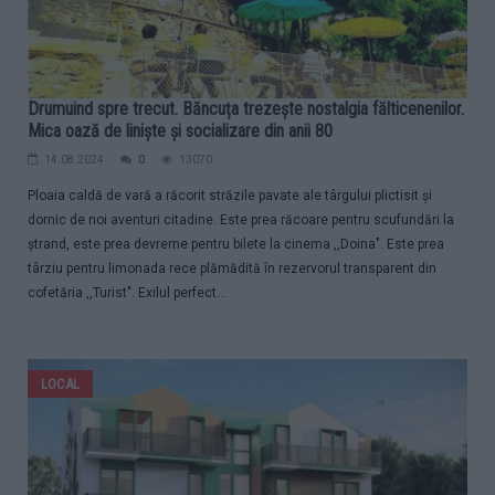
Drumuind spre trecut. Băncuța trezește nostalgia fălticenenilor.
Mica oază de liniște și socializare din anii 80
14.08.2024
0
13070
Ploaia caldă de vară a răcorit străzile pavate ale târgului plictisit şi
dornic de noi aventuri citadine. Este prea răcoare pentru scufundări la
ştrand, este prea devreme pentru bilete la cinema ,,Doina". Este prea
târziu pentru limonada rece plămădită în rezervorul transparent din
cofetăria ,,Turist". Exilul perfect...
LOCAL