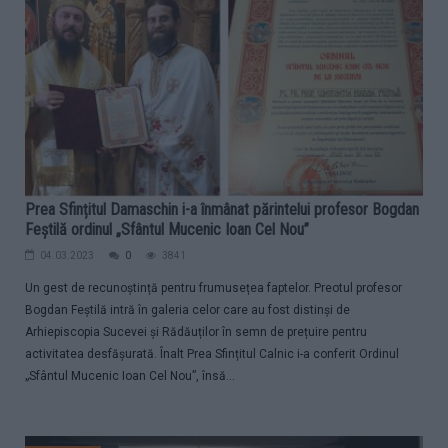
Prea Sfințitul Damaschin i-a înmânat părintelui profesor Bogdan
Feștilă ordinul „Sfântul Mucenic Ioan Cel Nou”
04.03.2023
0
3841
Un gest de recunoștință pentru frumusețea faptelor. Preotul profesor
Bogdan Feștilă intră în galeria celor care au fost distinși de
Arhiepiscopia Sucevei și Rădăuților în semn de prețuire pentru
activitatea desfășurată. Înalt Prea Sfințitul Calnic i-a conferit Ordinul
„Sfântul Mucenic Ioan Cel Nou”, însă...