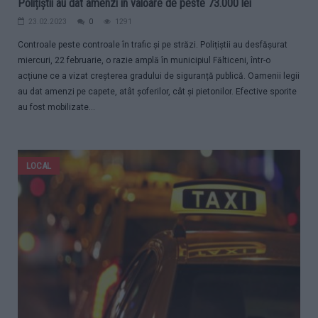
Polițiștii au dat amenzi în valoare de peste 73.000 lei
23.02.2023
0
1291
Controale peste controale în trafic și pe străzi. Polițiștii au desfășurat
miercuri, 22 februarie, o razie amplă în municipiul Fălticeni, într-o
acțiune ce a vizat creșterea gradului de siguranță publică. Oamenii legii
au dat amenzi pe capete, atât șoferilor, cât și pietonilor. Efective sporite
au fost mobilizate...
LOCAL