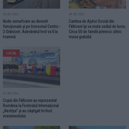
06.08.2026
04.08.2026
Noile semafoare au devenit
Cantina de Ajutor Social din
funcționale și pe tronsonul Centru -
Fălticeni își va muta sediul de lucru.
2 Grăniceri. Adevăratul test va fi la
Circa 50 de familii primesc zilnic
toamnă
masa gratuită
LOCAL
01.08.2026
Copiii din Fălticeni au reprezentat
România la Festivalul Internațional
„Nestiya” și au câștigat trofeul
evenimentului