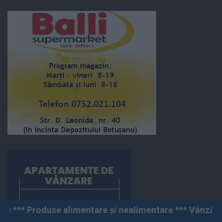
entare și nealimentare *** Vânzări angro și cu amănunt