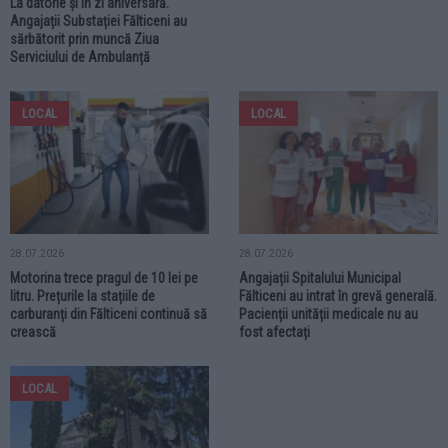
La datorie și în zi aniversară.
Angajații Substației Fălticeni au
sărbătorit prin muncă Ziua
Serviciului de Ambulanță
LOCAL
LOCAL
28.07.2026
28.07.2026
Motorina trece pragul de 10 lei pe
Angajații Spitalului Municipal
litru. Prețurile la stațiile de
Fălticeni au intrat în grevă generală.
carburanți din Fălticeni continuă să
Pacienții unității medicale nu au
crească
fost afectați
LOCAL