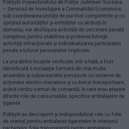
Polițiștii Inspectoratului de Poliție Județean Suceava
– Serviciul de Investigare a Criminalității Economice,
sub coordonarea unității de parchet competente și cu
sprijinul autorităților și entităților cu atribuții în
domeniu, vor desfășura activități de cercetare penală
complexe, pentru stabilirea și probarea întregii
activități infracționale și individualizarea participației
penale a tuturor persoanelor implicate.
La una dintre locațiile verificate, într-o hală, a fost
identificată o instalație formată din mai multe
ansamble și subansamble prevăzute cu sisteme de
acționare electro-mecanice și cu benzi transportoare,
având centru comun de comandă, la care erau atașate
diferite role de consumabile, specifice ambalajelor de
țigarete.
Polițiștii au descoperit și indisponibilizat role cu folie
de staniol, pentru ambalarea țigaretelor în interiorul
pachetelor, folie transparentă pentru ambalarea