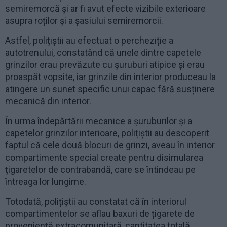
semiremorcă și ar fi avut efecte vizibile exterioare
asupra roților și a șasiului semiremorcii.
Astfel, polițiștii au efectuat o percheziție a
autotrenului, constatând că unele dintre capetele
grinzilor erau prevăzute cu șuruburi atipice și erau
proaspăt vopsite, iar grinzile din interior produceau la
atingere un sunet specific unui capac fără susținere
mecanică din interior.
În urma îndepărtării mecanice a șuruburilor și a
capetelor grinzilor interioare, polițiștii au descoperit
faptul că cele două blocuri de grinzi, aveau în interior
compartimente special create pentru disimularea
țigaretelor de contrabandă, care se întindeau pe
întreaga lor lungime.
Totodată, polițiștii au constatat că în interiorul
compartimentelor se aflau baxuri de țigarete de
proveniență extracomunitară, cantitatea totală