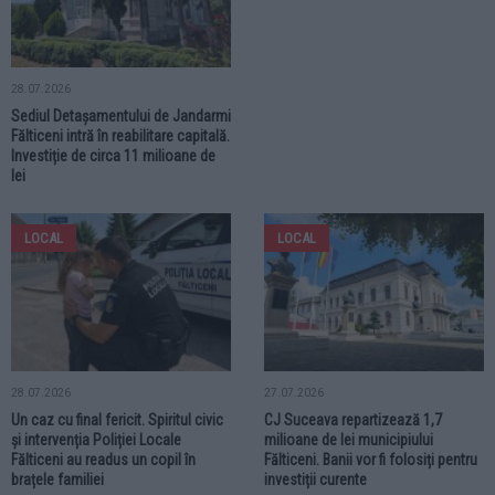
28.07.2026
Sediul Detașamentului de Jandarmi
Fălticeni intră în reabilitare capitală.
Investiție de circa 11 milioane de
lei
LOCAL
LOCAL
28.07.2026
27.07.2026
Un caz cu final fericit. Spiritul civic
CJ Suceava repartizează 1,7
și intervenția Poliției Locale
milioane de lei municipiului
Fălticeni au readus un copil în
Fălticeni. Banii vor fi folosiți pentru
brațele familiei
investiții curente