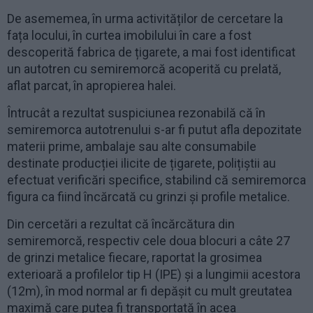
De asememea, în urma activităților de cercetare la
fața locului, în curtea imobilului în care a fost
descoperită fabrica de țigarete, a mai fost identificat
un autotren cu semiremorcă acoperită cu prelată,
aflat parcat, în apropierea halei.
Întrucât a rezultat suspiciunea rezonabilă că în
semiremorca autotrenului s-ar fi putut afla depozitate
materii prime, ambalaje sau alte consumabile
destinate producției ilicite de țigarete, polițiștii au
efectuat verificări specifice, stabilind că semiremorca
figura ca fiind încărcată cu grinzi și profile metalice.
Din cercetări a rezultat că încărcătura din
semiremorcă, respectiv cele doua blocuri a câte 27
de grinzi metalice fiecare, raportat la grosimea
exterioară a profilelor tip H (IPE) și a lungimii acestora
(12m), în mod normal ar fi depășit cu mult greutatea
maximă care putea fi transportată în acea