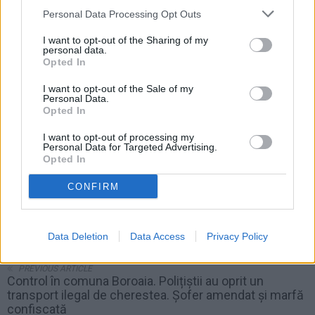
Personal Data Processing Opt Outs
I want to opt-out of the Sharing of my
personal data.
Opted In
I want to opt-out of the Sale of my
Personal Data.
Opted In
I want to opt-out of processing my
Personal Data for Targeted Advertising.
Opted In
CONFIRM
NEXT ARTICLE
Data Deletion
Data Access
Privacy Policy
Nouă școli din zona Fălticeni au pus bazele „Școlii de
Valori”. Peste 200 de elevi sunt înscriși în proiect
PREVIOUS ARTICLE
Control în comuna Boroaia. Polițiștii au oprit un
transport ilegal de cherestea. Șofer amendat și marfă
confiscată