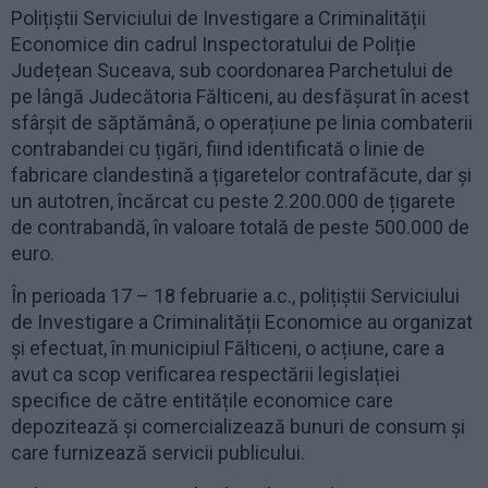
Polițiștii Serviciului de Investigare a Criminalității
Economice din cadrul Inspectoratului de Poliție
Județean Suceava, sub coordonarea Parchetului de
pe lângă Judecătoria Fălticeni, au desfășurat în acest
sfârșit de săptămână, o operațiune pe linia combaterii
contrabandei cu țigări, fiind identificată o linie de
fabricare clandestină a țigaretelor contrafăcute, dar și
un autotren, încărcat cu peste 2.200.000 de țigarete
de contrabandă, în valoare totală de peste 500.000 de
euro.
În perioada 17 – 18 februarie a.c., polițiștii Serviciului
de Investigare a Criminalității Economice au organizat
și efectuat, în municipiul Fălticeni, o acțiune, care a
avut ca scop verificarea respectării legislației
specifice de către entitățile economice care
depozitează și comercializează bunuri de consum și
care furnizează servicii publicului.