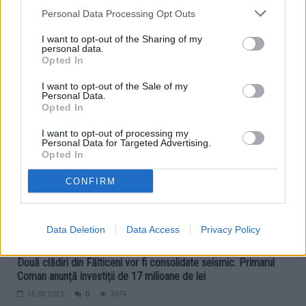
proiecte din acest domeniu au fost aprobate recent pentru Municipiul
Personal Data Processing Opt Outs
Fălticeni. Contractele de finanțare au fost semnate joi, 16 martie, de
primarul Cătălin Coman și Laurențiu Neculăescu, președintele
I want to opt-out of the Sharing of my
personal data.
Administrației Fondului de Mediu. Investițiile...
Opted In
I want to opt-out of the Sale of my
Personal Data.
Opted In
LOCAL
I want to opt-out of processing my
Personal Data for Targeted Advertising.
Opted In
CONFIRM
Data Deletion
Data Access
Privacy Policy
Două clădiri din Fălticeni vor fi consolidate seismic. Primarul
Coman anunță investiții de 17 milioane de lei
15.03.2023
0
3674