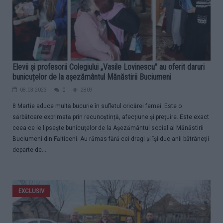
Elevii și profesorii Colegiului „Vasile Lovinescu” au oferit daruri
bunicuțelor de la așezământul Mănăstirii Buciumeni
08.03.2023
0
2809
8 Martie aduce multă bucurie în sufletul oricărei femei. Este o
sărbătoare exprimată prin recunoștință, afecțiune și prețuire. Este exact
ceea ce le lipsește bunicuțelor de la Așezământul social al Mănăstirii
Buciumeni din Fălticeni. Au rămas fără cei dragi și își duc anii bătrâneții
departe de...
EXCLUSIV