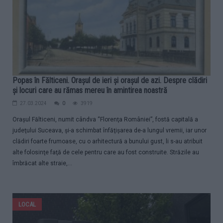
Popas în Fălticeni. Orașul de ieri și orașul de azi. Despre clădiri
și locuri care au rămas mereu în amintirea noastră
27.03.2024
0
3919
Oraşul Fălticeni, numit cândva “Florenţa României”, fostă capitală a
judeţului Suceava, şi-a schimbat înfăţişarea de-a lungul vremii, iar unor
clădiri foarte frumoase, cu o arhitectură a bunului gust, li s-au atribuit
alte folosinţe faţă de cele pentru care au fost construite. Străzile au
îmbrăcat alte straie,...
LOCAL