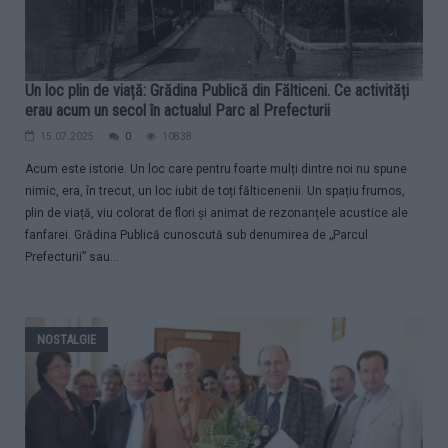
Un loc plin de viață: Grădina Publică din Fălticeni. Ce activități
erau acum un secol în actualul Parc al Prefecturii
15.07.2025
0
10838
Acum este istorie. Un loc care pentru foarte mulți dintre noi nu spune
nimic, era, în trecut, un loc iubit de toți fălticenenii. Un spațiu frumos,
plin de viață, viu colorat de flori și animat de rezonanțele acustice ale
fanfarei. Grădina Publică cunoscută sub denumirea de „Parcul
Prefecturii” sau...
NOSTALGIE