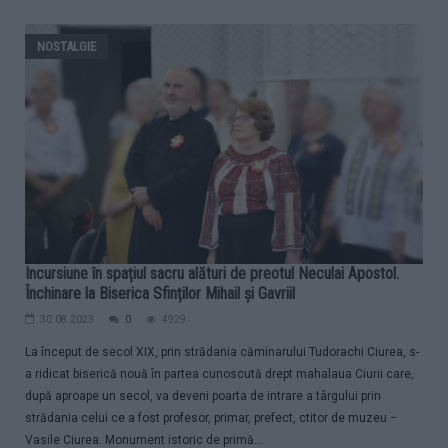
NOSTALGIE
Incursiune în spațiul sacru alături de preotul Neculai Apostol.
Închinare la Biserica Sfinților Mihail și Gavriil
30.08.2023
0
4929
La început de secol XIX, prin strădania căminarului Tudorachi Ciurea, s-
a ridicat biserică nouă în partea cunoscută drept mahalaua Ciurii care,
după aproape un secol, va deveni poarta de intrare a târgului prin
strădania celui ce a fost profesor, primar, prefect, ctitor de muzeu −
Vasile Ciurea. Monument istoric de primă...