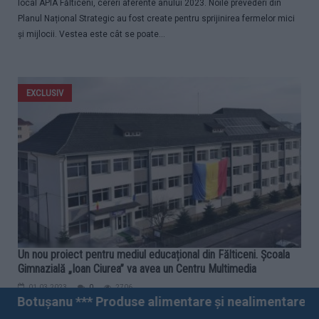
local APIA Fălticeni, cereri aferente anului 2023. Noile prevederi din
Planul Național Strategic au fost create pentru sprijinirea fermelor mici
și mijlocii. Vestea este cât se poate...
EXCLUSIV
Un nou proiect pentru mediul educațional din Fălticeni. Școala
Gimnazială „Ioan Ciurea” va avea un Centru Multimedia
01.03.2023
0
2706
use alimentare și nealimentare *** Vânzări angro și cu 
Investițiile pentru educație au prioritate. Un nou obiectiv destinat rețelei