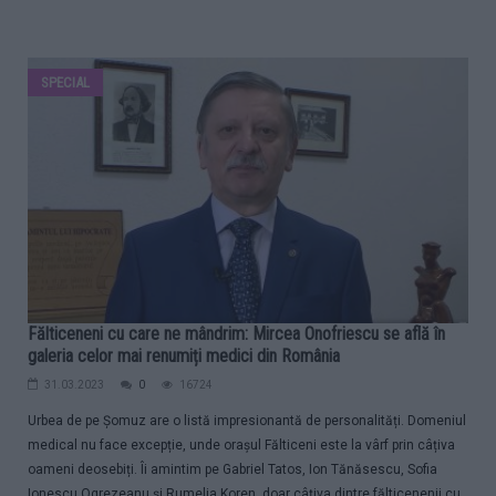
SPECIAL
Fălticeneni cu care ne mândrim: Mircea Onofriescu se află în
galeria celor mai renumiți medici din România
31.03.2023
0
16724
Urbea de pe Șomuz are o listă impresionantă de personalități. Domeniul
medical nu face excepție, unde orașul Fălticeni este la vârf prin câțiva
oameni deosebiți. Îi amintim pe Gabriel Tatos, Ion Tănăsescu, Sofia
Ionescu Ogrezeanu și Rumelia Koren, doar câțiva dintre fălticenenii cu