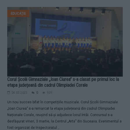
EDUCAȚIE
Corul Școlii Gimnaziale „Ioan Ciurea” s-a clasat pe primul loc la
etapa județeană din cadrul Olimpiadei Corale
04.03.2023
0
939
Un nou succes bifat în competițiile muzicale. Corul Școlii Gimnaziale
„Ioan Ciurea” s-a remarcat la etapa județeană din cadrul Olimpiadei
Naționale Corale, reușind să-și adjudece locul întâi. Concursul s-a
desfășurat vineri, 3 martie, la Centrul „Arta” din Suceava. Evenimentul a
fost organizat de Inspectoratul...