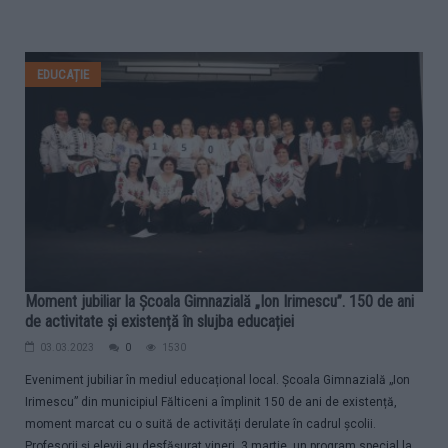
EDUCAȚIE
Moment jubiliar la Școala Gimnazială „Ion Irimescu”. 150 de ani
de activitate și existență în slujba educației
03.03.2023
0
1530
Eveniment jubiliar în mediul educațional local. Școala Gimnazială „Ion
Irimescu” din municipiul Fălticeni a împlinit 150 de ani de existență,
moment marcat cu o suită de activități derulate în cadrul școlii.
Profesorii și elevii au desfășurat vineri, 3 martie, un program special la