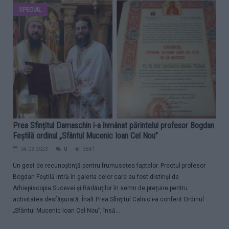
SPECIAL
Prea Sfințitul Damaschin i-a înmânat părintelui profesor Bogdan
Feștilă ordinul „Sfântul Mucenic Ioan Cel Nou”
04.03.2023
0
3841
Un gest de recunoștință pentru frumusețea faptelor. Preotul profesor
Bogdan Feștilă intră în galeria celor care au fost distinși de
Arhiepiscopia Sucevei și Rădăuților în semn de prețuire pentru
activitatea desfășurată. Înalt Prea Sfințitul Calnic i-a conferit Ordinul
„Sfântul Mucenic Ioan Cel Nou”, însă...