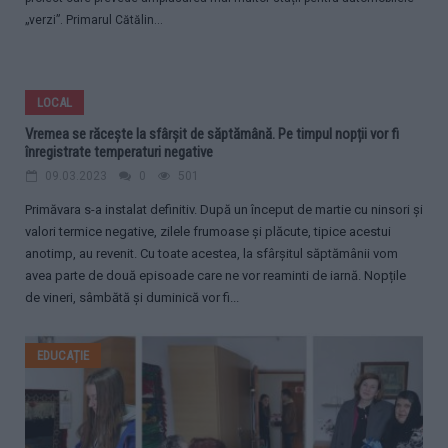
„verzi”. Primarul Cătălin...
LOCAL
Vremea se răcește la sfârșit de săptămână. Pe timpul nopții vor fi
înregistrate temperaturi negative
09.03.2023
0
501
Primăvara s-a instalat definitiv. După un început de martie cu ninsori și
valori termice negative, zilele frumoase și plăcute, tipice acestui
anotimp, au revenit. Cu toate acestea, la sfârșitul săptămânii vom
avea parte de două episoade care ne vor reaminti de iarnă. Nopțile
de vineri, sâmbătă și duminică vor fi...
EDUCAȚIE