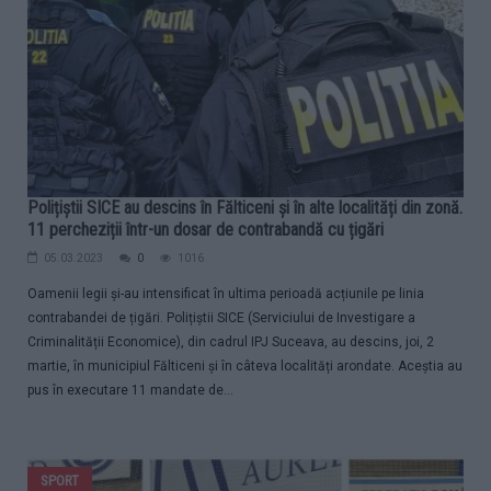
Polițiștii SICE au descins în Fălticeni și în alte localități din zonă.
11 percheziții într-un dosar de contrabandă cu țigări
05.03.2023
0
1016
Oamenii legii și-au intensificat în ultima perioadă acțiunile pe linia
contrabandei de țigări. Polițiștii SICE (Serviciului de Investigare a
Criminalității Economice), din cadrul IPJ Suceava, au descins, joi, 2
martie, în municipiul Fălticeni și în câteva localități arondate. Aceștia au
pus în executare 11 mandate de...
SPORT