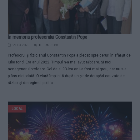
În memoria profesorului Constantin Popa
29.03.2025
0
3588
Profesorul și fizicianul Constantin Popa a plecat spre ceruri în sfârșit de
iulie torid. Era anul 2022. Timpul n-a mai avut răbdare. Și nici
nonagenarul profesor. Cel de al 93-lea an i-a fost mai greu, dar nu s-a
plâns niciodată. O viață împlinită după un șir de derapări cauzate de
război și de regimul politic...
LOCAL