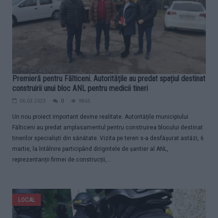
Premieră pentru Fălticeni. Autoritățile au predat spațiul destinat
construirii unui bloc ANL pentru medicii tineri
06.03.2023
0
9865
Un nou proiect important devine realitate. Autoritățile municipiului
Fălticeni au predat amplasamentul pentru construirea blocului destinat
tinerilor specialiști din sănătate. Vizita pe teren s-a desfășurat astăzi, 6
martie, la întâlnire participând dirigintele de șantier al ANL,
reprezentanții firmei de construcții,...
LOCAL