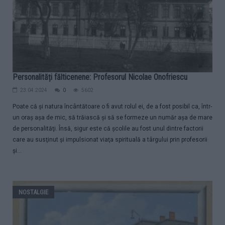
Personalități fălticenene: Profesorul Nicolae Onofriescu
23.04.2024
0
5602
Poate că şi natura încântătoare o fi avut rolul ei, de a fost posibil ca, într-
un oraş aşa de mic, să trăiască şi să se formeze un număr aşa de mare
de personalităţi. Însă, sigur este că şcolile au fost unul dintre factorii
care au susţinut şi impulsionat viaţa spirituală a târgului prin profesorii
şi...
NOSTALGIE