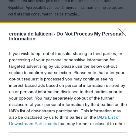
remedierea unei avarii pe o conductă mai veche, de pe strada
Republicii. Apa potabilă va fi oprită miercuri, 22 martie, timp de opt ore.
Vor fi afectați consumatorii de pe străzile...
cronica de falticeni -
Do Not Process My Personal
Information
LOCAL
If you wish to opt-out of the sale, sharing to third parties, or
processing of your personal or sensitive information for
targeted advertising by us, please use the below opt-out
section to confirm your selection. Please note that after your
opt-out request is processed you may continue seeing
interest-based ads based on personal information utilized by
us or personal information disclosed to third parties prior to
your opt-out. You may separately opt-out of the further
disclosure of your personal information by third parties on the
Municipiul Fălticeni are trei noi proiecte aprobate pentru
IAB’s list of downstream participants. This information may
finanțare. Investiții cifrate la 5,5 milioane de lei
also be disclosed by us to third parties on the
IAB’s List of
17.03.2023
0
1511
Downstream Participants
that may further disclose it to other
third parties.
Eficiența energetică este un obiectiv prioritar la nivel local. Trei noi