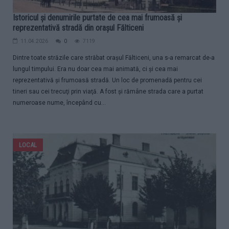
Istoricul și denumirile purtate de cea mai frumoasă și
reprezentativă stradă din orașul Fălticeni
11.04.2026
0
7119
Dintre toate străzile care străbat oraşul Fălticeni, una s-a remarcat de-a
lungul timpului. Era nu doar cea mai animată, ci și cea mai
reprezentativă și frumoasă stradă. Un loc de promenadă pentru cei
tineri sau cei trecuţi prin viaţă. A fost şi rămâne strada care a purtat
numeroase nume, începând cu...
LOCAL