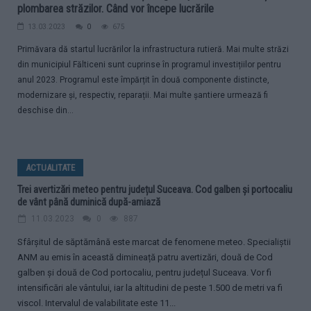
plombarea străzilor. Când vor începe lucrările
13.03.2023
0
675
Primăvara dă startul lucrărilor la infrastructura rutieră. Mai multe străzi
din municipiul Fălticeni sunt cuprinse în programul investițiilor pentru
anul 2023. Programul este împărțit în două componente distincte,
modernizare și, respectiv, reparații. Mai multe șantiere urmează fi
deschise din...
ACTUALITATE
Trei avertizări meteo pentru județul Suceava. Cod galben și portocaliu
de vânt până duminică după-amiază
11.03.2023
0
887
Sfârșitul de săptămână este marcat de fenomene meteo. Specialiștii
ANM au emis în această dimineață patru avertizări, două de Cod
galben și două de Cod portocaliu, pentru județul Suceava. Vor fi
intensificări ale vântului, iar la altitudini de peste 1.500 de metri va fi
viscol. Intervalul de valabilitate este 11...