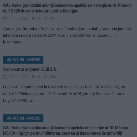
GAL Valea Șomuzului anunță încheierea apelului de selecție nr.10. Proiect
de 95.000 de euro selectat pentru finanțare
14.03.2022
0
837
Asociația „Grupul de Acțiune Locală Valea Șomuzului”, persoană juridică
înființată în data de 28.05.2014, Cod Fiscal 33379246, cu sediul în
localitatea...
ANUNŢURI - DIVERSE
Convocator acționari ELBI S.A.
01.03.2022
0
866
ELBI S.A., înmatriculată la ORC sub nr.J33/257/1991, CIF RO733362, cu
sediul în Fălticeni, strada 13 Decembrie nr.25, județul Suceava, în baza
Legii 31/1990, prin...
ANUNŢURI - DIVERSE
GAL Valea Șomuzului anunță lansarea apelului de selecție nr.10: Măsura
M6/6A - Sprijin pentru înființarea, crearea și dezvoltarea de activități