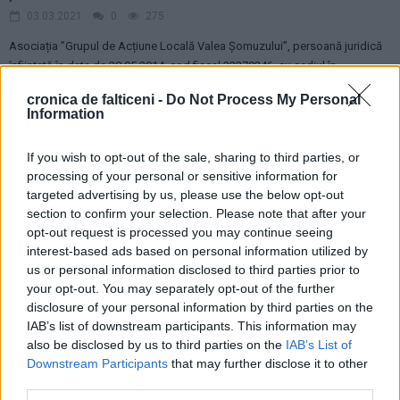
03.03.2021
0
275
Asociația ”Grupul de Acțiune Locală Valea Șomuzului”, persoană juridică
înființată în data de 28.05.2014, cod fiscal 33379246, cu sediul în
localitatea...
cronica de falticeni -
Do Not Process My Personal
Information
ANUNŢURI - DIVERSE
If you wish to opt-out of the sale, sharing to third parties, or
Pierdut certificat de înregistrare firmă
processing of your personal or sensitive information for
03.02.2021
0
109
targeted advertising by us, please use the below opt-out
section to confirm your selection. Please note that after your
Pierdut certificat înregistrare pe societatea comercială Cronica Media SRL.
opt-out request is processed you may continue seeing
Îl declar nul. ...
interest-based ads based on personal information utilized by
us or personal information disclosed to third parties prior to
ANUNŢURI - DIVERSE
your opt-out. You may separately opt-out of the further
disclosure of your personal information by third parties on the
Anunț privind lansarea sesiunii de cereri de proiecte în cadrul GAL Suceava
IAB’s list of downstream participants. This information may
Sud-Est
also be disclosed by us to third parties on the
IAB’s List of
25.01.2021
0
231
Downstream Participants
that may further disclose it to other
third parties.
Data lansării sesiunii: 8.2.2021Numărul de referinţă al sesiunii cererii de