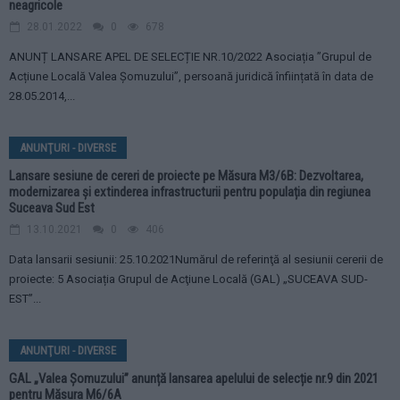
neagricole
28.01.2022
0
678
ANUNȚ LANSARE APEL DE SELECȚIE NR.10/2022 Asociația ”Grupul de
Acțiune Locală Valea Șomuzului”, persoană juridică înființată în data de
28.05.2014,...
ANUNŢURI - DIVERSE
Lansare sesiune de cereri de proiecte pe Măsura M3/6B: Dezvoltarea,
modernizarea și extinderea infrastructurii pentru populația din regiunea
Suceava Sud Est
13.10.2021
0
406
Data lansarii sesiunii: 25.10.2021Numărul de referinţă al sesiunii cererii de
proiecte: 5 Asociația Grupul de Acţiune Locală (GAL) „SUCEAVA SUD-
EST”...
ANUNŢURI - DIVERSE
GAL „Valea Șomuzului” anunță lansarea apelului de selecție nr.9 din 2021
pentru Măsura M6/6A