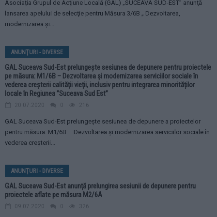
Asociația Grupul de Acţiune Locală (GAL) „SUCEAVA SUD-EST” anunţă
lansarea apelului de selecţie pentru Măsura 3/6B „ Dezvoltarea,
modernizarea și...
ANUNŢURI - DIVERSE
GAL Suceava Sud-Est prelungește sesiunea de depunere pentru proiectele
pe măsura: M1/6B – Dezvoltarea și modernizarea serviciilor sociale în
vederea creșterii calității vieții, inclusiv pentru integrarea minorităților
locale în Regiunea ”Suceava Sud Est”
20.07.2020
0
216
GAL Suceava Sud-Est prelungește sesiunea de depunere a proiectelor
pentru măsura: M1/6B – Dezvoltarea și modernizarea serviciilor sociale în
vederea creșterii...
ANUNŢURI - DIVERSE
GAL Suceava Sud-Est anunță prelungirea sesiunii de depunere pentru
proiectele aflate pe măsura M2/6A
09.07.2020
0
326