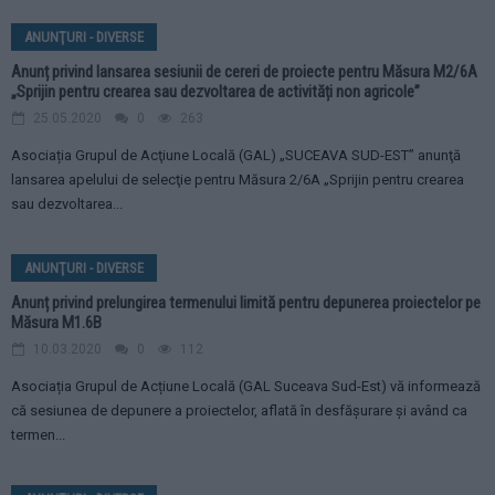
ANUNŢURI - DIVERSE
Anunț privind lansarea sesiunii de cereri de proiecte pentru Măsura M2/6A
„Sprijin pentru crearea sau dezvoltarea de activități non agricole”
25.05.2020
0
263
Asociația Grupul de Acţiune Locală (GAL) „SUCEAVA SUD-EST” anunţă
lansarea apelului de selecţie pentru Măsura 2/6A „Sprijin pentru crearea
sau dezvoltarea...
ANUNŢURI - DIVERSE
Anunț privind prelungirea termenului limită pentru depunerea proiectelor pe
Măsura M1.6B
10.03.2020
0
112
Asociația Grupul de Acțiune Locală (GAL Suceava Sud-Est) vă informează
că sesiunea de depunere a proiectelor, aflată în desfășurare și având ca
termen...