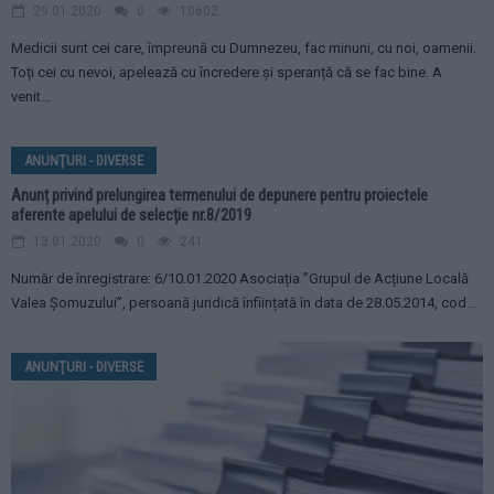
29.01.2020
0
10602
Medicii sunt cei care, împreună cu Dumnezeu, fac minuni, cu noi, oamenii.
Toți cei cu nevoi, apelează cu încredere și speranță că se fac bine. A
venit...
ANUNŢURI - DIVERSE
Anunț privind prelungirea termenului de depunere pentru proiectele
aferente apelului de selecție nr.8/2019
13.01.2020
0
241
Număr de înregistrare: 6/10.01.2020 Asociația ”Grupul de Acțiune Locală
Valea Șomuzului”, persoană juridică înființată în data de 28.05.2014, cod...
ANUNŢURI - DIVERSE