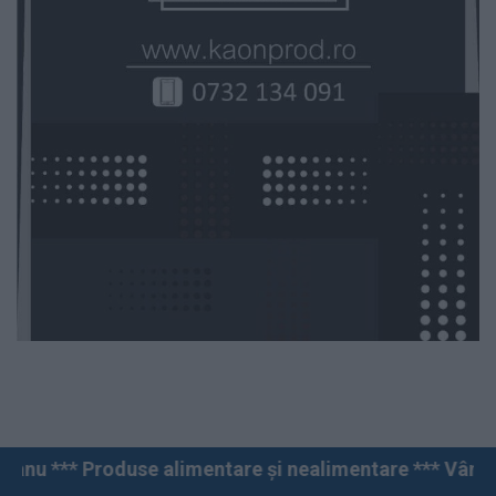
use alimentare și nealimentare *** Vânzări angro și cu