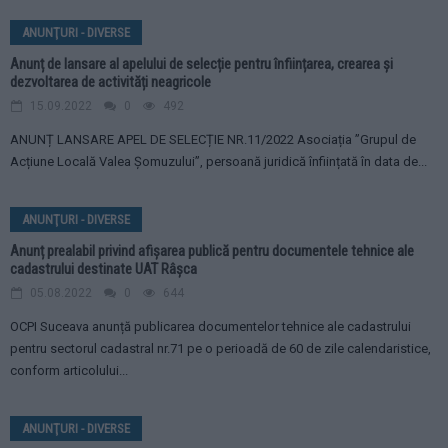
ANUNŢURI - DIVERSE
Anunț de lansare al apelului de selecție pentru înființarea, crearea și
dezvoltarea de activități neagricole
15.09.2022
0
492
ANUNȚ LANSARE APEL DE SELECȚIE NR.11/2022 Asociația ”Grupul de
Acțiune Locală Valea Șomuzului”, persoană juridică înființată în data de...
ANUNŢURI - DIVERSE
Anunț prealabil privind afișarea publică pentru documentele tehnice ale
cadastrului destinate UAT Râșca
05.08.2022
0
644
OCPI Suceava anunță publicarea documentelor tehnice ale cadastrului
pentru sectorul cadastral nr.71 pe o perioadă de 60 de zile calendaristice,
conform articolului...
ANUNŢURI - DIVERSE