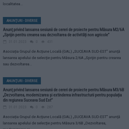
localitatea...
ANUNŢURI - DIVERSE
Anunț privind lansarea sesiunii de cereri de proiecte pentru Măsura M2/6A
„Sprijin pentru crearea sau dezvoltarea de activități non agricole”
31.01.2023
0
431
Asociația Grupul de Acţiune Locală (GAL) „SUCEAVA SUD-EST” anunţă
lansarea apelului de selecţie pentru Măsura 2/6A „Sprijin pentru crearea
sau dezvoltarea...
ANUNŢURI - DIVERSE
Anunț privind lansarea sesiunii de cereri de proiecte pentru Măsura M3/6B
„Dezvoltarea, modernizarea și extinderea infrastructurii pentru populația
din regiunea Suceava Sud Est”
31.01.2023
0
287
Asociația Grupul de Acţiune Locală (GAL) „SUCEAVA SUD-EST” anunţă
lansarea apelului de selecţie pentru Măsura 3/6B „Dezvoltarea,