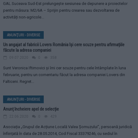
GAL Suceava Sud-Est prelungește sesiunea de depunere a proiectelor
pentru măsura: M2/6A – Sprijin pentru crearea sau dezvoltarea de
activități non-agricole...
ANUNŢURI - DIVERSE
Un angajat al fabricii Lovers România își cere scuze pentru afirmațiile
făcute la adresa companiei
09.07.2020
0
358
Sunt Veronica Iftimovici și îmi cer scuze pentru cele întâmplate în luna
februarie, pentru un comentariu făcut la adresa companiei Lovers din
Falticeni. Regret...
ANUNŢURI - DIVERSE
Anunț încheiere apel de selecție
22.06.2020
0
429
Asociația „Grupul de Acțiune Locală Valea Șomuzului”, persoană juridică
înființată în data de 28.05.2014, Cod Fiscal 33379246, cu sediul în