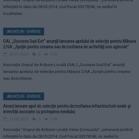
înființată în data de 28.05.2014, cod fiscal 33379246, cu sediul în
localitatea...
ANUNŢURI - DIVERSE
GAL „Suceava Sud-Est” anunță lansarea apelului de selecție pentru Măsura
2/6A: „Sprijin pentru crearea sau dezvoltarea de activități non agricole”
06.07.2023
0
620
Asociația Grupul de Acţiune Locală (GAL) „Suceava Sud-Est” anunţă
lansarea apelului de selecţie pentru Măsura 2/6A „Sprijin pentru crearea
sau dezvoltarea...
ANUNŢURI - DIVERSE
Anunț lansare apel de selecție pentru dezvoltarea infrastructurii rurale și
investiții asociate cu protejarea mediului
22.05.2023
0
138
Asociația ”Grupul de Acțiune Locală Valea Șomuzului”, persoană juridică
înființată în data de 28.05.2014, Cod Fiscal 33379246, cu sediul în