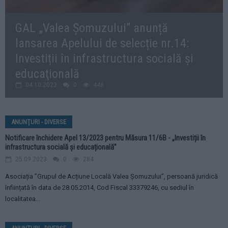
GAL „Valea Șomuzului” anunță
lansarea Apelului de selecție nr.14:
Investiții în infrastructura socială şi
educaţională
04.10.2023
0
448
ANUNŢURI - DIVERSE
Notificare închidere Apel 13/2023 pentru Măsura 11/6B - „Investiții în
infrastructura socială și educațională”
25.09.2023
0
284
Asociația ”Grupul de Acțiune Locală Valea Șomuzului”, persoană juridică
înființată în data de 28.05.2014, Cod Fiscal 33379246, cu sediul în
localitatea...