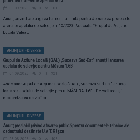
proiectelor aferente apelului nr.13
05.09.2023
0
181
Anunț privind prelungirea termenului limită pentru depunerea proiectelor
aferente apelului de selecție nr.13/2023. Asociația ”Grupul de Acțiune
Locală Valea...
ANUNŢURI - DIVERSE
Grupul de Acțiune Locală (GAL) „Suceava Sud-Est” anunță lansarea
apelului de selecție pentru Măsura 1.6B
04.09.2023
0
321
Asociația Grupul de Acțiune Locală (GAL) „Suceava Sud-Est” anunță
lansarea apelului de selecție pentru MĂSURA 1.6B - Dezvoltarea și
modernizarea serviciilor...
ANUNŢURI - DIVERSE
Anunț prealabil privind afișarea publică pentru documentele tehnice ale
cadastrului destinate U.A.T. Râșca
28.08.2023
0
403