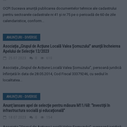
OCPI Suceava anunță publicarea documentelor tehnice ale cadastrului
pentru sectoarele cadastrale nr.41 și nr.75 pe o perioadă de 60 de zile
calendaristice, conform...
ANUNŢURI - DIVERSE
Asociația „Grupul de Acțiune Locală Valea Șomuzului” anunță încheierea
Apelului de Selecție 12/2023
25.07.2023
0
610
Asociația „Grupul de Acțiune Locală Valea Șomuzului”, persoană juridică
înființată în data de 28.05.2014, Cod Fiscal 33379246, cu sediul în
localitatea...
ANUNŢURI - DIVERSE
Anunț lansare apel de selecție pentru măsura M11/6B: “Investiții în
infrastructura socială şi educațională”
18.07.2023
0
154
Asociația ”Grupul de Acțiune Locală Valea Șomuzului”, persoană juridică