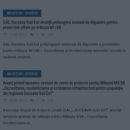
ANUNŢURI - DIVERSE
GAL Suceava Sud-Est anunță prelungirea sesiunii de depunere pentru
proiectele aflate pe măsura M1/6B
12.06.2020
0
266
GAL Suceava Sud-Est prelungește sesiunea de depunere a proiectelor
pentru măsura: M1/6B – Dezvoltarea și modernizarea serviciilor sociale în
vederea creșterii...
ANUNŢURI - DIVERSE
Anunț privind lansarea sesiunii de cereri de proiecte pentru Măsura M3/6B
„Dezvoltarea, modernizarea și extinderea infrastructurii pentru populația
din regiunea Suceava Sud Est”
25.05.2020
0
328
Asociația Grupul de Acţiune Locală (GAL) „SUCEAVA SUD-EST” anunţă
lansarea apelului de selecţie pentru Măsura 3/6B „ Dezvoltarea,
modernizarea și...