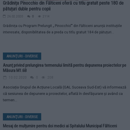
Grădinița Pinocchio din Fălticeni oferă cu titlu gratuit peste 180 de
pătuțuri duble pentru copii
26.02.2020
0
2114
Grădinița cu Program Prelungit „ Pinocchio”” din Fălticeni anunță instituțiile
interesate, disponibilitatea de a preda cu titlu gratuit 184 de pătuțuri...
ANUNŢURI - DIVERSE
Anunț privind prelungirea termenului limită pentru depunerea proiectelor pe
Măsura M1.6B
10.02.2020
0
208
Asociația Grupul de Acțiune Locală (GAL Suceava Sud-Est) vă informează
că sesiunea de depunere a proiectelor, aflată în desfășurare și având ca
termen...
ANUNŢURI - DIVERSE
Mesaj de mulțumire pentru doi medici ai Spitalului Municipal Fălticeni