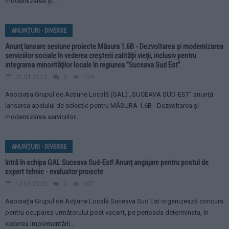
modernizarea și...
ANUNŢURI - DIVERSE
Anunț lansare sesiune proiecte Măsura 1.6B - Dezvoltarea și modernizarea
serviciilor sociale în vederea creșterii calității vieții, inclusiv pentru
integrarea minorităților locale în regiunea ”Suceava Sud Est”
31.01.2023
0
134
Asociația Grupul de Acţiune Locală (GAL) „SUCEAVA SUD-EST” anunță
lansarea apelului de selecţie pentru MĂSURA 1.6B - Dezvoltarea și
modernizarea serviciilor...
ANUNŢURI - DIVERSE
Intră în echipa GAL Suceava Sud-Est! Anunț angajare pentru postul de
expert tehnic - evaluator proiecte
12.01.2023
0
507
Asociația Grupul de Acțiune Locală Suceava Sud Est organizează concurs
pentru ocuparea următorului post vacant, pe perioada determinata, în
vederea implementării...