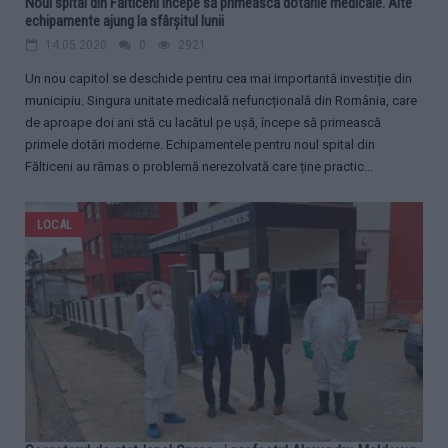
Noul spital din Fălticeni începe să primească dotările medicale. Alte
echipamente ajung la sfârșitul lunii
14.05.2020
0
2921
Un nou capitol se deschide pentru cea mai importantă investiție din
municipiu. Singura unitate medicală nefuncțională din România, care
de aproape doi ani stă cu lacătul pe ușă, începe să primească
primele dotări moderne. Echipamentele pentru noul spital din
Fălticeni au rămas o problemă nerezolvată care ține practic...
LOCAL