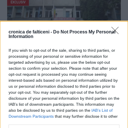
EXCLUSIV
cronica de falticeni -
Do Not Process My Personal
Information
If you wish to opt-out of the sale, sharing to third parties, or
processing of your personal or sensitive information for
targeted advertising by us, please use the below opt-out
Noutate în sistemul medical din Fălticeni. Fosta Policlinică va
section to confirm your selection. Please note that after your
deveni Centru pentru Medicina de Familie
opt-out request is processed you may continue seeing
interest-based ads based on personal information utilized by
02.09.2020
0
9108
us or personal information disclosed to third parties prior to
Schimbări importante sunt previzionate pentru sistemul local de
your opt-out. You may separately opt-out of the further
sănătate. Deschiderea noului spital din Fălticeni, moment care, potrivit
disclosure of your personal information by third parties on the
primarului Cătălin Coman, se va produce în toamna acestui an, va
IAB’s list of downstream participants. This information may
genera o serie de modificări la nivel organizatoric în schema
also be disclosed by us to third parties on the
IAB’s List of
infrastructurii medicale. Trei clădiri, în care funcționează...
Downstream Participants
that may further disclose it to other
third parties.