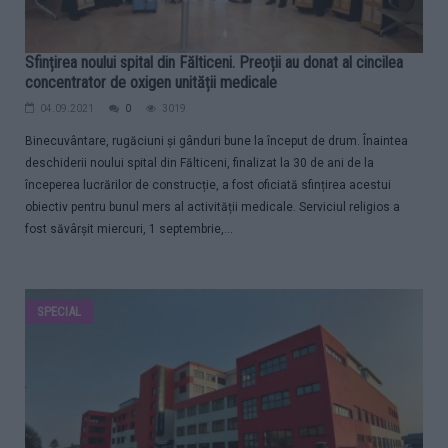
Sfințirea noului spital din Fălticeni. Preoții au donat al cincilea
concentrator de oxigen unității medicale
04.09.2021
0
3019
Binecuvântare, rugăciuni și gânduri bune la început de drum. Înaintea
deschiderii noului spital din Fălticeni, finalizat la 30 de ani de la
începerea lucrărilor de construcție, a fost oficiată sfințirea acestui
obiectiv pentru bunul mers al activității medicale. Serviciul religios a
fost săvârșit miercuri, 1 septembrie,...
SPECIAL