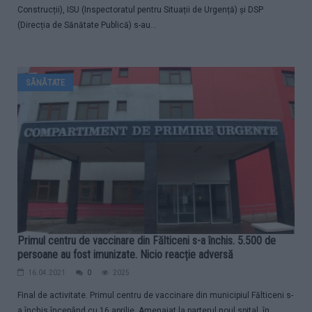
Construcții), ISU (Inspectoratul pentru Situații de Urgență) și DSP
(Direcția de Sănătate Publică) s-au...
SĂNĂTATE
Primul centru de vaccinare din Fălticeni s-a închis. 5.500 de
persoane au fost imunizate. Nicio reacție adversă
16.04.2021
0
2025
Final de activitate. Primul centru de vaccinare din municipiul Fălticeni s-
a închis începând cu 16 aprilie. Amenajat la parterul noul spital, în