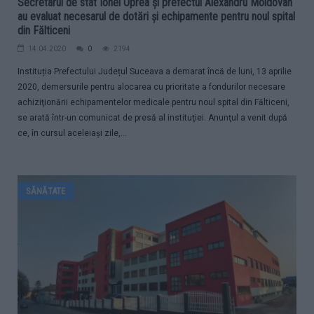
Secretarul de stat Ionel Oprea şi prefectul Alexandru Moldovan
au evaluat necesarul de dotări şi echipamente pentru noul spital
din Fălticeni
14.04.2020
0
2194
Instituția Prefectului Județul Suceava a demarat încă de luni, 13 aprilie
2020, demersurile pentru alocarea cu prioritate a fondurilor necesare
achiziţionării echipamentelor medicale pentru noul spital din Fălticeni,
se arată într-un comunicat de presă al instituţiei. Anunţul a venit după
ce, în cursul aceleiaşi zile,...
SĂNĂTATE