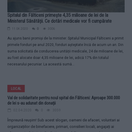
Spitalul din Fălticeni primește 4,35 milioane de lei de la
Ministerul Sănătății. Ce dotări medicale vor fi cumpărate
11.04.2020
0
3006
Au ajuns banii promiși de la minister. Spitalul Municipal Fălticeni a primit
primele fonduri pe anul 2020, fonduri așteptate încă de acum un an. Din
suma solicitată de conducerea unității medicale, 24 de milioane de lei,
au fost alocate doar 4,35 milioane de lei, adică 17% din totalul
necesarului pecuniar. La această sumă...
LOCAL
Val de solidaritate pentru noul spital din Fălticeni: Aproape 300.000
de lei s-au adunat din donații
02.04.2020
0
3059
Împreună reușim! Sub acest slogan, oameni de afaceri, voluntari ai
organizațiilor de binefacere, primari, consilieri locali, angajați ai