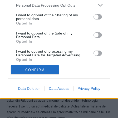
Personal Data Processing Opt Outs
EXCLUSIV
I want to opt-out of the Sharing of my
personal data.
Opted In
I want to opt-out of the Sale of my
Personal Data.
Opted In
I want to opt-out of processing my
Personal Data for Targeted Advertising.
Opted In
Noul spital din Fălticeni va avea aparatură de radiologie și
CONFIRM
imagistică medicală în valoare de 5 milioane de lei. Pe lista
achizițiilor viitoare se află și un RMN
29.08.2020
0
3135
Data Deletion
Data Access
Privacy Policy
Echipamente de ultimă generație pentru diagnostic precis și rapid. Noul
spital din Fălticeni va avea la momentul deschiderii tehnologia
necesară pentru un act medical de calitate. Achizițiile în materie de
aparatură medicală se cifrează la aproximativ 25 de milioane de lei. Un