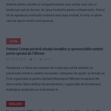
dotările pentru secțiile și compartimentele unei unități care stă cu
lacătul pe ușă de doi ani, din lipsa fondurilor pentru echipamente. Primul
lot de aparatură medicală modernă este deja montat, în timp ce altele
care au ajuns recent sunt puse pe...
LOCAL
Primarul Coman prezintă situația donațiilor și sponsorizărilor primite
pentru spitalul din Fălticeni
09.07.2020
0
2118
Pandemia i-a făcut pe oamenii din toată țara să fie solidari cu
personalul medico-sanitar sucevean. Campanii de sprijin și donații au
fost organizate și pentru Spitalul Municipal Fălticeni începând din
luna martie. Banii strânși de antreprenori, organizații de binefacere,
instituții și sindicate au fost trimiși în...
EXCLUSIV