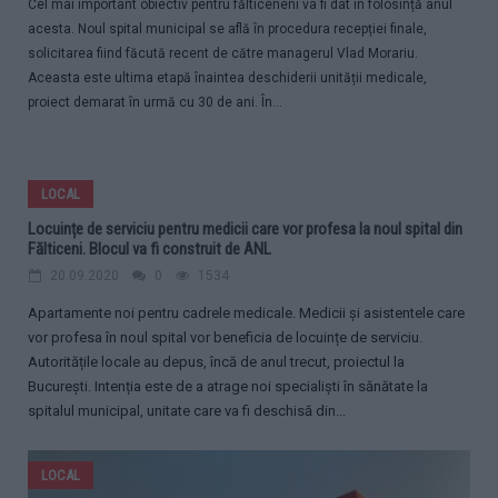
Cel mai important obiectiv pentru fălticeneni va fi dat în folosință anul
acesta. Noul spital municipal se află în procedura recepției finale,
solicitarea fiind făcută recent de către managerul Vlad Morariu.
Aceasta este ultima etapă înaintea deschiderii unității medicale,
proiect demarat în urmă cu 30 de ani. În...
LOCAL
Locuințe de serviciu pentru medicii care vor profesa la noul spital din
Fălticeni. Blocul va fi construit de ANL
20.09.2020
0
1534
Apartamente noi pentru cadrele medicale. Medicii și asistentele care
vor profesa în noul spital vor beneficia de locuințe de serviciu.
Autoritățile locale au depus, încă de anul trecut, proiectul la
București. Intenția este de a atrage noi specialiști în sănătate la
spitalul municipal, unitate care va fi deschisă din...
LOCAL