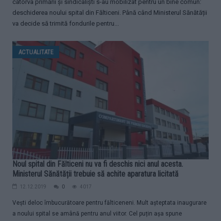
câtorva primării și sindicaliști s-au mobilizat pentru un bine comun:
deschiderea noului spital din Fălticeni. Până când Ministerul Sănătății
va decide să trimită fondurile pentru...
ACTUALITATE
Noul spital din Fălticeni nu va fi deschis nici anul acesta.
Ministerul Sănătății trebuie să achite aparatura licitată
12.12.2019
0
4017
Vești deloc îmbucurătoare pentru fălticeneni. Mult așteptata inaugurare
a noului spital se amână pentru anul viitor. Cel puțin așa spune