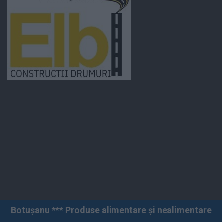
oduse alimentare și nealimentare *** Vânzări angro și 