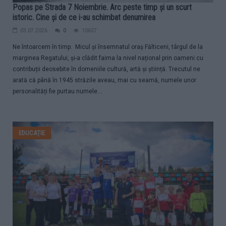
Popas pe Strada 7 Noiembrie. Arc peste timp și un scurt
istoric. Cine și de ce i-au schimbat denumirea
03.07.2026
0
10637
Ne întoarcem în timp. Micul și însemnatul oraș Fălticeni, târgul de la
marginea Regatului, și-a clădit faima la nivel național prin oameni cu
contribuții deosebite în domeniile cultură, artă și știință. Trecutul ne
arată că până în 1945 străzile aveau, mai cu seamă, numele unor
personalități fie purtau numele...
EDUCAȚIE