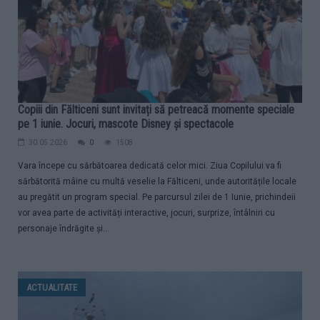
Copiii din Fălticeni sunt invitați să petreacă momente speciale
pe 1 iunie. Jocuri, mascote Disney și spectacole
30.05.2026
0
1508
Vara începe cu sărbătoarea dedicată celor mici. Ziua Copilului va fi
sărbătorită mâine cu multă veselie la Fălticeni, unde autoritățile locale
au pregătit un program special. Pe parcursul zilei de 1 Iunie, prichindeii
vor avea parte de activități interactive, jocuri, surprize, întâlniri cu
personaje îndrăgite și...
ACTUALITATE