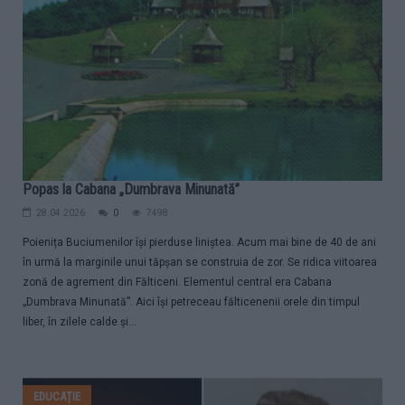
Popas la Cabana „Dumbrava Minunată”
28.04.2026
0
7498
Poienița Buciumenilor își pierduse liniștea. Acum mai bine de 40 de ani
în urmă la marginile unui tăpșan se construia de zor. Se ridica viitoarea
zonă de agrement din Fălticeni. Elementul central era Cabana
„Dumbrava Minunată”. Aici își petreceau fălticenenii orele din timpul
liber, în zilele calde și...
EDUCAȚIE