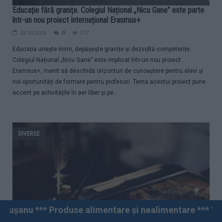
Educație fără granițe. Colegiul Național „Nicu Gane” este parte
într-un nou proiect internațional Erasmus+
03.03.2026
0
517
Educația unește inimi, depășește granițe și dezvoltă competențe.
Colegiul Național „Nicu Gane” este implicat într-un nou proiect
Eramsus+, menit să deschidă orizonturi de cunoaștere pentru elevi și
noi oportunități de formare pentru profesori. Tema acestui proiect pune
accent pe activitățile în aer liber și pe...
DIVERSE
se alimentare și nealimentare *** Vânzări angro și cu 