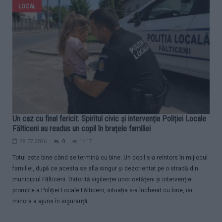
LOCAL
Un caz cu final fericit. Spiritul civic și intervenția Poliției Locale
Fălticeni au readus un copil în brațele familiei
28.07.2026
0
1417
Totul este bine când se termină cu bine. Un copil s-a reîntors în mijlocul
familiei, după ce acesta se afla singur și dezorientat pe o stradă din
municipiul Fălticeni. Datorită vigilenței unor cetățeni și intervenției
prompte a Poliției Locale Fălticeni, situația s-a încheiat cu bine, iar
minora a ajuns în siguranță...