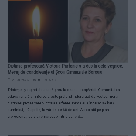
Distinsa profesoară Victoria Parfenie s-a dus la cele veșnice.
Mesaj de condoleanțe al Școlii Gimnaziale Boroaia
21.04.2026
0
5936
Tristețea și regretele apasă greu la ceasul despărțirii. Comunitatea
educațională din Boroaia este profund îndurerată de vestea morții
distinsei profesoare Victoria Parfenie. Inima ei a încetat să bată
duminică, 19 aprilie, la vârsta de 68 de ani. Apreciată pe plan
profesional, ea s-a remarcat printr-o carieră...