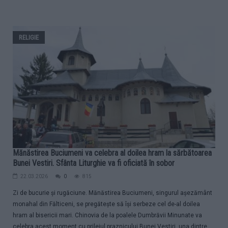
RELIGIE
Mănăstirea Buciumeni va celebra al doilea hram la sărbătoarea
Bunei Vestiri. Sfânta Liturghie va fi oficiată în sobor
22.03.2026
0
815
Zi de bucurie și rugăciune. Mănăstirea Buciumeni, singurul așezământ
monahal din Fălticeni, se pregătește să își serbeze cel de-al doilea
hram al bisericii mari. Chinovia de la poalele Dumbrăvii Minunate va
celebra acest moment cu prilejul praznicului Bunei Vestiri, una dintre