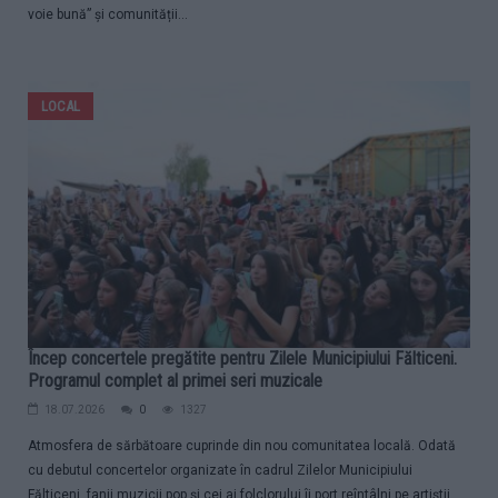
voie bună” și comunității...
LOCAL
Încep concertele pregătite pentru Zilele Municipiului Fălticeni.
Programul complet al primei seri muzicale
18.07.2026
0
1327
Atmosfera de sărbătoare cuprinde din nou comunitatea locală. Odată
cu debutul concertelor organizate în cadrul Zilelor Municipiului
Fălticeni, fanii muzicii pop și cei ai folclorului îi port reîntâlni pe artiștii