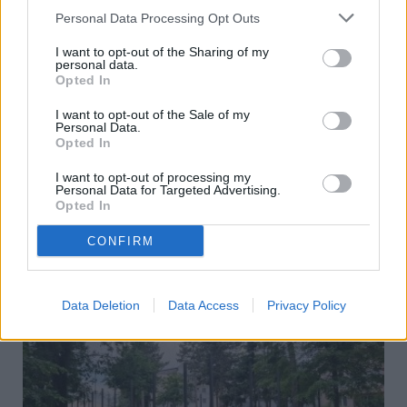
Personal Data Processing Opt Outs
I want to opt-out of the Sharing of my
personal data.
Opted In
Când lecțiile prind viață. Elevii Școlii „Alexandru I. Cuza” Fălticeni
au avut experiențe educative în inima României
I want to opt-out of the Sale of my
Personal Data.
10.06.2026
0
404
Opted In
Au petrecut trei zile pe urmele istoriei și culturii. Elevii Școlii Gimnaziale
I want to opt-out of processing my
„Alexandru Ioan Cuza” au participat la una dintre cele mai interesante
Personal Data for Targeted Advertising.
experiențe educative de până acum, în care au descoperit frumusețile
Opted In
patriei, dincolo de manuale. Micuții clasei 4B și profesora Alexandrina
Triși, au pornit într-o excursie...
CONFIRM
Data Deletion
Data Access
Privacy Policy
LOCAL