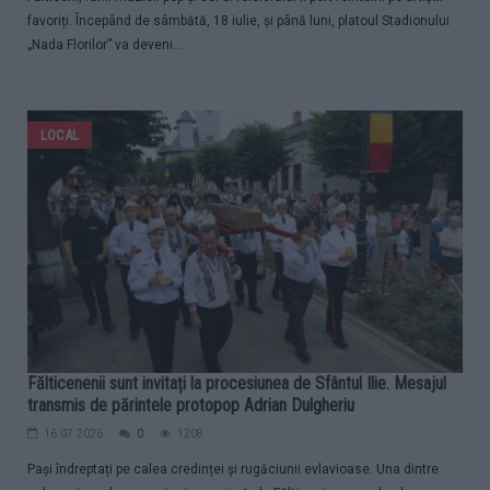
favoriți. Începând de sâmbătă, 18 iulie, și până luni, platoul Stadionului
„Nada Florilor” va deveni...
LOCAL
Fălticenenii sunt invitați la procesiunea de Sfântul Ilie. Mesajul
transmis de părintele protopop Adrian Dulgheriu
16.07.2026
0
1208
Pași îndreptați pe calea credinței și rugăciunii evlavioase. Una dintre