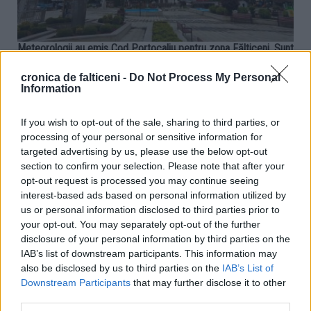
Meteorologii au emis Cod Portocaliu pentru zona Fălticeni. Sunt
prognozate ploi abundente, grindină și furtuni
cronica de falticeni -
Do Not Process My Personal
11.06.2026
0
156
Information
Vremea frumoasă ne părăsește pentru circa 24 de ore. Zona Fălticeni
va avea parte de un episod de vreme severă, după ce meteorologii au
If you wish to opt-out of the sale, sharing to third parties, or
emis un Cod Portocaliu de instabilitate atmosferică accentuată.
processing of your personal or sensitive information for
Avertizarea este valabilă în perioada 11 iunie, ora 12:00 – 12 iunie, ora
targeted advertising by us, please use the below opt-out
10:00. În intervalul menționat vor fi perioade...
section to confirm your selection. Please note that after your
opt-out request is processed you may continue seeing
interest-based ads based on personal information utilized by
us or personal information disclosed to third parties prior to
EDUCAȚIE
your opt-out. You may separately opt-out of the further
disclosure of your personal information by third parties on the
IAB’s list of downstream participants. This information may
also be disclosed by us to third parties on the
IAB’s List of
Downstream Participants
that may further disclose it to other
third parties.