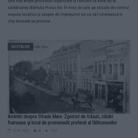
cele mai ample procesiuni organizate la Fălticeni va avea loc la
sărbătoarea Sfântului Proroc Ilie. În miez de iulie, pe străzile din centrul
orașului localnici și oaspeți din împrejurimi vin ca să-l cinstească în
chip deosebit pe prorocul...
NOSTALGIE
Amintiri despre Strada Mare. Zgomot de trăsuri, clădiri
frumoase și locul de promenadă preferat al fălticenenilor
12.07.2026
0
7361