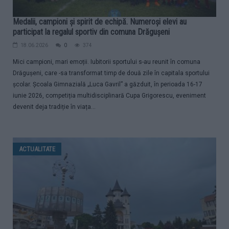
Medalii, campioni și spirit de echipă. Numeroși elevi au
participat la regalul sportiv din comuna Drăgușeni
18.06.2026
0
374
Mici campioni, mari emoții. Iubitorii sportului s-au reunit în comuna
Drăgușeni, care -sa transformat timp de două zile în capitala sportului
școlar. Școala Gimnazială „Luca Gavril” a găzduit, în perioada 16-17
iunie 2026, competiția multidisciplinară Cupa Grigorescu, eveniment
devenit deja tradiție în viața...
ACTUALITATE