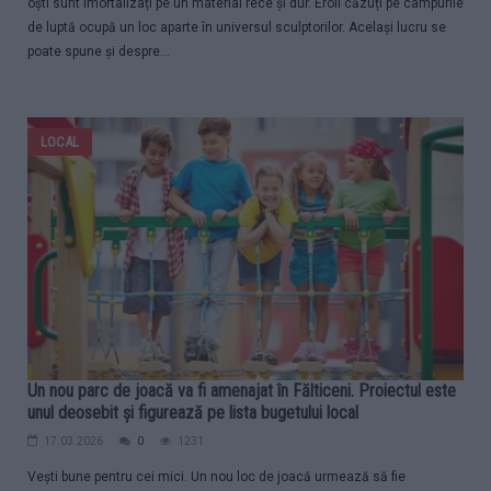
oști sunt imortalizați pe un material rece și dur. Eroii căzuți pe câmpurile
de luptă ocupă un loc aparte în universul sculptorilor. Același lucru se
poate spune și despre...
LOCAL
Un nou parc de joacă va fi amenajat în Fălticeni. Proiectul este
unul deosebit și figurează pe lista bugetului local
17.03.2026
0
1231
Vești bune pentru cei mici. Un nou loc de joacă urmează să fie