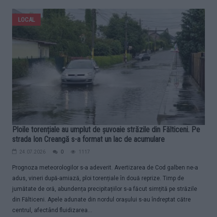
LOCAL
Ploile torențiale au umplut de șuvoaie străzile din Fălticeni. Pe
strada Ion Creangă s-a format un lac de acumulare
24.07.2026
0
1117
Prognoza meteorologilor s-a adeverit. Avertizarea de Cod galben ne-a
adus, vineri după-amiază, ploi torențiale în două reprize. Timp de
jumătate de oră, abundența precipitațiilor s-a făcut simțită pe străzile
din Fălticeni. Apele adunate din nordul orașului s-au îndreptat către
centrul, afectând fluidizarea...