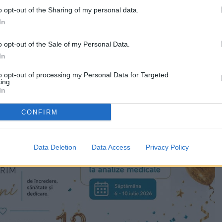
năstiri va fi celebrată timp de trei zile consecutiv.
o opt-out of the Sharing of my personal data.
ie, luni, 13 aprilie și marți, 14 aprilie.
In
stul Mare, acesta este așezat în cinstea Patimilor
o opt-out of the Sale of my Personal Data.
minteşte de postul de patruzeci de zile ținut de Iisus
In
e, înainte de a ieşi în lume pentru propovăduirea
to opt-out of processing my Personal Data for Targeted
ing.
In
CONFIRM
Data Deletion
Data Access
Privacy Policy