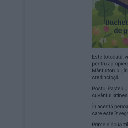
Este totodată, v
pentru apropiere
Mântuitorului, în
credincioșii.
Postul Paştelui
cuvântul latine
În acestă perioa
care este înveş
Primele două zile