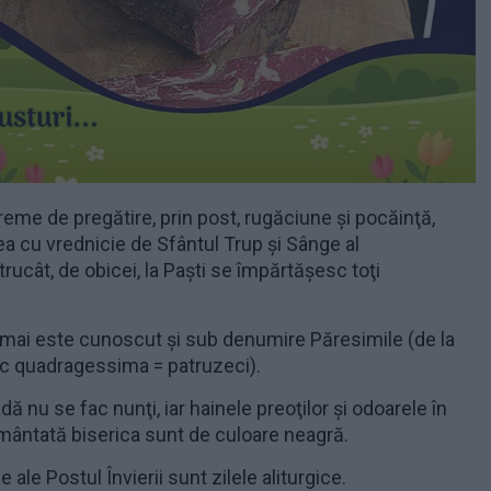
reme de pregătire, prin post, rugăciune şi pocăinţă,
a cu vrednicie de Sfântul Trup şi Sânge al
trucât, de obicei, la Paşti se împărtăşesc toţi
, mai este cunoscut și sub denumire Păresimile (de la
sc quadragessima = patruzeci).
dă nu se fac nunţi, iar hainele preoţilor şi odoarele în
mântată biserica sunt de culoare neagră.
 ale Postul Învierii sunt zilele aliturgice.