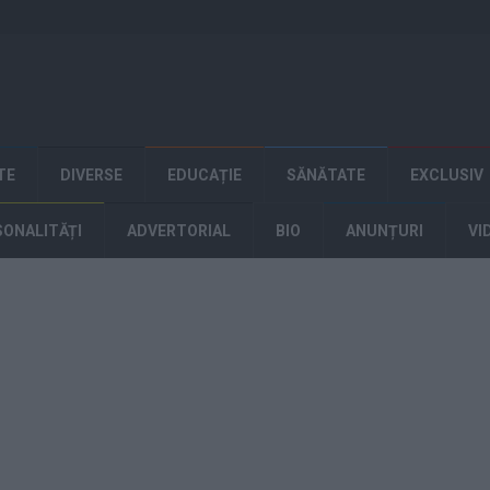
TE
DIVERSE
EDUCAȚIE
SĂNĂTATE
EXCLUSIV
SONALITĂȚI
ADVERTORIAL
BIO
ANUNȚURI
VI