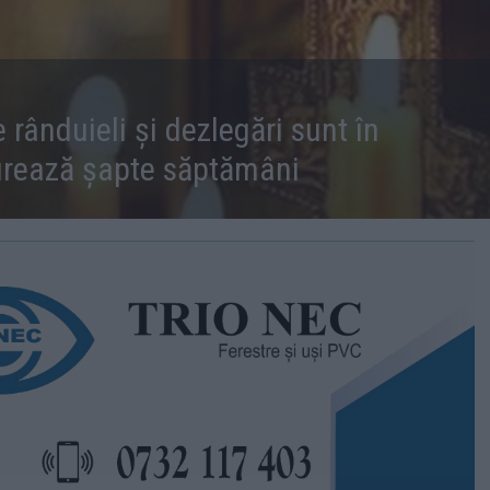
 rânduieli și dezlegări sunt în
urează șapte săptămâni