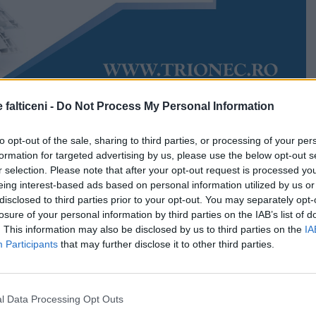
 falticeni -
Do Not Process My Personal Information
Accesări:
925
 2026
Ioana Pătrașcu
to opt-out of the sale, sharing to third parties, or processing of your per
 ortodoxă intră în Postul Paștelui. Cel mai lung și aspru
formation for targeted advertising by us, please use the below opt-out s
atru rânduite de Biserica Ortodoxă, începe de astăzi, 23
r selection. Please note that after your opt-out request is processed y
de șapte săptămâni, credincioșii și preoții se
eing interest-based ads based on personal information utilized by us or
u Învierea Domnului, considerată de teologi drept cea
disclosed to third parties prior to your opt-out. You may separately opt-
sărbători.
losure of your personal information by third parties on the IAB’s list of
. This information may also be disclosed by us to third parties on the
IA
adă, credincioșii sunt chemați la rugăciune intensă,
Participants
that may further disclose it to other third parties.
ânare.
ată schimbătoare, Învierea Domnului va avea loc anul
l Data Processing Opt Outs
calendarului ortodox, pe 12 aprilie.