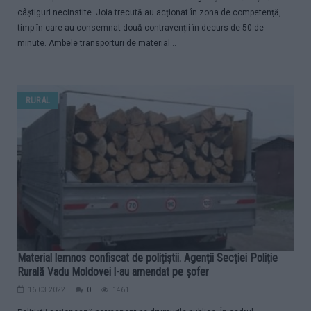
câștiguri necinstite. Joia trecută au acționat în zona de competență,
timp în care au consemnat două contravenții în decurs de 50 de
minute. Ambele transporturi de material...
RURAL
Material lemnos confiscat de polițiștii. Agenții Secției Poliție
Rurală Vadu Moldovei l-au amendat pe șofer
16.03.2022
0
1461