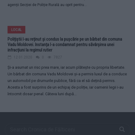
agenții Secției de Poliție Rurală au oprit pentru...
LOCAL
Polițiștii l-au reținut și condus la pușcărie pe un bărbat din comuna
Vadu Moldovei. Instanța l-a condamnat pentru săvârșirea unei
infracțiuni la regimul rutier
12.01.2020
0
7827
Și-a asumat un risc prea mare, iar acum plătește cu propria libertate.
Un bărbat din comuna Vadu Moldovei și-a permis luxul de a conduce
un automobil pe drumurile publice, fără ca el să dețină permis.
Acesta a fost surprins de un echipaj de poliție, iar oamenii legii i-au
întocmit dosar penal. Câteva luni după...