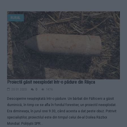
RURAL
Proiectil găsit neexplodat într-o pădure din Râșca
20.01.2020
0
1476
Descoperire neașteptată într-o pădure. Un bărbat din Fălticeni a găsit
duminică, în timp ce se afla în fondul forestier, un proiectil neexplodat.
Era dimineața, în jurul orei 9.30, când acesta a dat peste obuz. Potrivit
specialiștilor, proiectilul este din timpul celui de-al Doilea Război
Mondial. Polițiștii SPR...