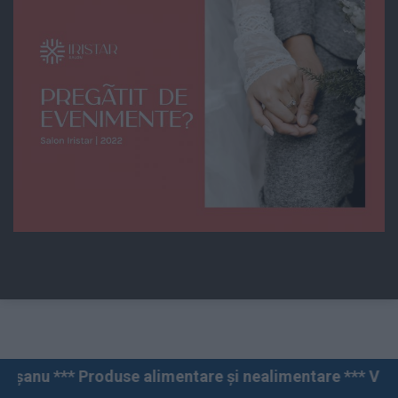
e alimentare și nealimentare *** Vânzări angro și cu a