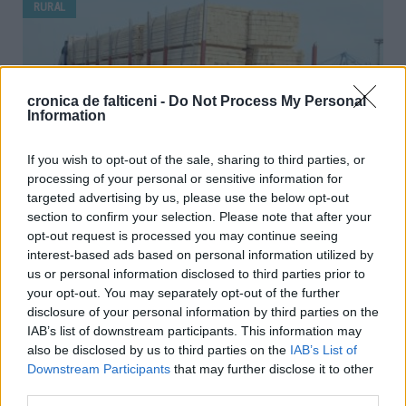
RURAL
cronica de falticeni -
Do Not Process My Personal
Information
If you wish to opt-out of the sale, sharing to third parties, or
processing of your personal or sensitive information for
targeted advertising by us, please use the below opt-out
Cherestea confiscată la un control de rutină. Polițiștii SPR Vadu
section to confirm your selection. Please note that after your
Moldovei l-au amendat pe șofer cu 6.000 de lei
opt-out request is processed you may continue seeing
interest-based ads based on personal information utilized by
01.07.2020
0
4266
us or personal information disclosed to third parties prior to
Oamenii legii desfășoară zilnic acțiuni de verificare în traficul rutier. Pe
your opt-out. You may separately opt-out of the further
lângă vitezomani și conducători auto aflați sub influența băuturilor
disclosure of your personal information by third parties on the
alcoolice, în zona Fălticeni șoferii de autotrenuri și camioane sunt vizați
IAB’s list of downstream participants. This information may
în controale pentru depistarea transporturilor ilegale de masă lemnoasă
also be disclosed by us to third parties on the
IAB’s List of
sau de material lemnos...
Downstream Participants
that may further disclose it to other
third parties.