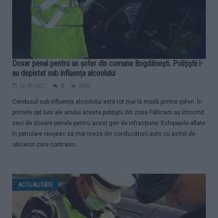
Dosar penal pentru un șofer din comuna Bogdănești. Polițiștii l-
au depistat sub influența alcoolului
12.09.2021
0
3009
Condusul sub influența alcoolului este tot mai la modă printre șoferi. În
primele opt luni ale anului acesta polițiștii din zona Fălticeni au întocmit
zeci de dosare penale pentru acest gen de infracțiune. Echipajele aflate
în patrulare reușesc să mai trieze din conducătorii auto cu astfel de
obiceiuri care contravin...
ACTUALITATE