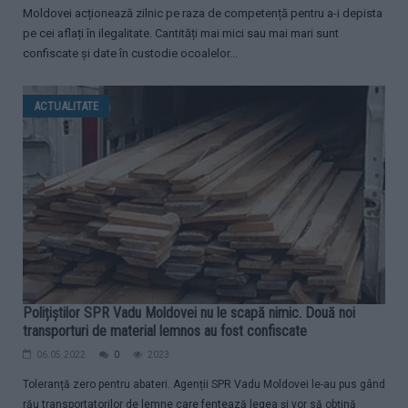
Moldovei acționează zilnic pe raza de competență pentru a-i depista
pe cei aflați în ilegalitate. Cantități mai mici sau mai mari sunt
confiscate și date în custodie ocoalelor...
ACTUALITATE
Polițiștilor SPR Vadu Moldovei nu le scapă nimic. Două noi
transporturi de material lemnos au fost confiscate
06.05.2022
0
2023
Toleranță zero pentru abateri. Agenții SPR Vadu Moldovei le-au pus gând
rău transportatorilor de lemne care fentează legea și vor să obțină