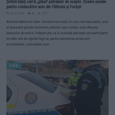
Șoferii băuți cad în „plasa” patrulelor de noapte. Dosare penale
pentru conducători auto din Fălticeni și Forăști
03.01.2022
0
2791
Aventuri bahice la volan. Sezonul rece este, în cea mai mare parte, unul
al dosarelor penale întocmite șoferilor care conduc sub influența
băuturilor alcoolice. Polițiștii știu că în această perioadă unii participanți
la trafic uită de rigorile legii iar, pentru prevenirea producerii
accidentelor, controalele sunt...
RURAL