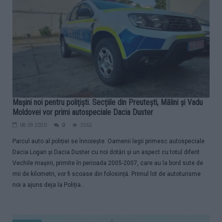
Mașini noi pentru polițiști. Secțiile din Preutești, Mălini și Vadu
Moldovei vor primi autospeciale Dacia Duster
08.09.2020
0
3262
Parcul auto al poliției se înnoiește. Oamenii legii primesc autospeciale
Dacia Logan și Dacia Duster cu noi dotări și un aspect cu totul diferit.
Vechile mașini, primite în perioada 2005-2007, care au la bord sute de
mii de kilometri, vor fi scoase din folosință. Primul lot de autoturisme
noi a ajuns deja la Poliția...