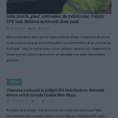
Șofer picat în „plasa” controalelor din traficul rutier. Polițiștii
SPR Vadu Moldovei au întocmit dosar penal
05.09.2022
0
3312
Unii conducători auto ignoră legea cu bună știință. Consumul de alcool
le dă curaj să iasă pe drumurile publice și sentimentul că lor „nu li se va
întâmpla”. Însă, în numeroase cazuri, polițiștii reușesc să-i depisteze la
timpul potrivit, atunci când șoferii se așteaptă mai puțin. Majoritatea
șoferilor...
RURAL
Cherestea confiscată de polițiștii SPR Vadu Moldovei. Materialul
lemnos este în custodia Ocolului Silvic Râșca
19.05.2022
0
1133
Poveste fără sfârșit. Transporturile de materiale lemnoase fără
documente sunt ordinea zilei în zona Fălticeni. Polițiștii SPR Vadu