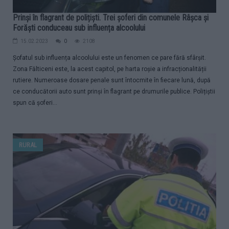
Prinși în flagrant de polițiști. Trei șoferi din comunele Râșca și
Forăști conduceau sub influența alcoolului
15.02.2023
0
2108
Șofatul sub influența alcoolului este un fenomen ce pare fără sfârșit.
Zona Fălticeni este, la acest capitol, pe harta roșie a infracționalității
rutiere. Numeroase dosare penale sunt întocmite în fiecare lună, după
ce conducătorii auto sunt prinși în flagrant pe drumurile publice. Polițiștii
spun că șoferi...
RURAL