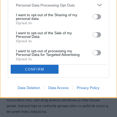
Personal Data Processing Opt Outs
ACTUALITATE
I want to opt-out of the Sharing of my
personal data.
Opted In
I want to opt-out of the Sale of my
Personal Data.
Opted In
I want to opt-out of processing my
Personal Data for Targeted Advertising.
Opted In
Șoferi din Bogdănești și Cornu Luncii depistați cu nereguli în
CONFIRM
acte. Polițiștii au confiscat materialul lemnos
01.03.2020
0
2348
Data Deletion
Data Access
Privacy Policy
Poveste fără sfârșit în privința neregulilor din transportul de materiale
lemnoase. Goana după câștiguri rapide îi face pe unii să își asume
riscuri deloc mici, care atrag amenzi usturătoare și chiar dosare
penale. Oamenii legii se confruntă aproape zilnic cu astfel de cazuri și,
din acest motiv, inițiază noi...