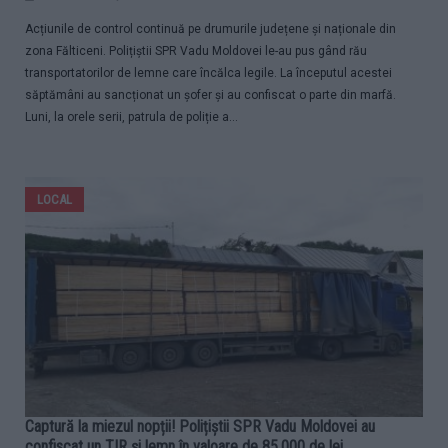
Acțiunile de control continuă pe drumurile județene și naționale din
zona Fălticeni. Polițiștii SPR Vadu Moldovei le-au pus gând rău
transportatorilor de lemne care încălca legile. La începutul acestei
săptămâni au sancționat un șofer și au confiscat o parte din marfă.
Luni, la orele serii, patrula de poliție a...
LOCAL
Captură la miezul nopții! Polițiștii SPR Vadu Moldovei au
confiscat un TIR și lemn în valoare de 85.000 de lei