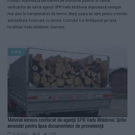
Polițiștii acționează permanent pe drumurile publice. În cadrul
verificărilor de rutină agenții SPR Vadu Moldovei depistează nereguli
mai ales la transportatorii de lemne. Marți seara au oprit pentru controlo
autoutilitară încărcată cu lemne. Controlul s-a desfășurat pe raza
localității Vadu Moldovei. Oamenii...
RURAL
Material lemnos confiscat de agenții SPR Vadu Moldovei. Șofer
amendat pentru lipsa documentelor de proveniență
02.03.2022
0
1149