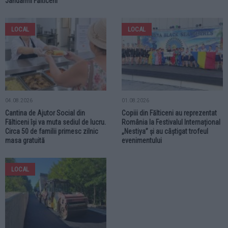
Jandarmi Fălticeni
LOCAL
LOCAL
04.08.2026
01.08.2026
Cantina de Ajutor Social din
Copiii din Fălticeni au reprezentat
Fălticeni își va muta sediul de lucru.
România la Festivalul Internațional
Circa 50 de familii primesc zilnic
„Nestiya” și au câștigat trofeul
masa gratuită
evenimentului
LOCAL