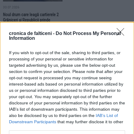
30.07.2026
Noul drum care leagă cartierele 2
Grăniceri și Republicii prinde
contur. Circulația va fi deschisă din
luna august
cronica de falticeni -
Do Not Process My Personal
Information
LOCAL
LOCAL
If you wish to opt-out of the sale, sharing to third parties, or
processing of your personal or sensitive information for
targeted advertising by us, please use the below opt-out
section to confirm your selection. Please note that after your
opt-out request is processed you may continue seeing
interest-based ads based on personal information utilized by
us or personal information disclosed to third parties prior to
30.07.2026
28.07.2026
your opt-out. You may separately opt-out of the further
Transferul Primăriei Municipiului
La datorie și în zi aniversară.
Fălticeni în sediul recent restaurat
Angajații Substației Fălticeni au
disclosure of your personal information by third parties on the
implică cheltuieli de circa 1 milion
sărbătorit prin muncă Ziua
IAB’s list of downstream participants. This information may
de lei
Serviciului de Ambulanță
also be disclosed by us to third parties on the
IAB’s List of
Downstream Participants
that may further disclose it to other
third parties.
LOCAL