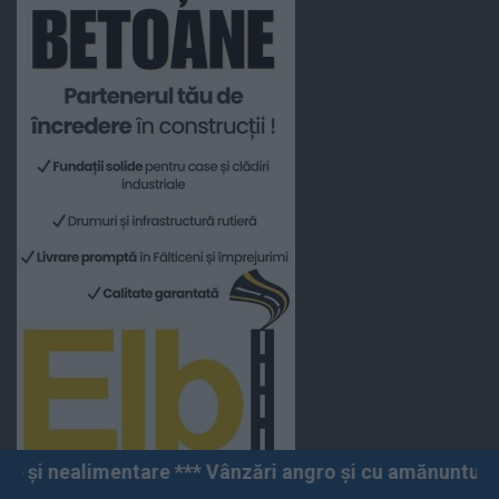
*** Vânzări angro și cu amănuntul *** Fălticeni *** Str