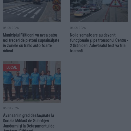
08.08.2026
06.08.2026
Municipiul Fălticeni va avea patru
Noile semafoare au devenit
noi treceri de pietoni supraînălțate
funcționale și pe tronsonul Centru -
în zonele cu trafic auto foarte
2 Grăniceri. Adevăratul test va fi la
ridicat
toamnă
LOCAL
06.08.2026
Avansări în grad desfășurate la
Școala Militară de Subofițeri
Jandarmi și la Detașamentul de