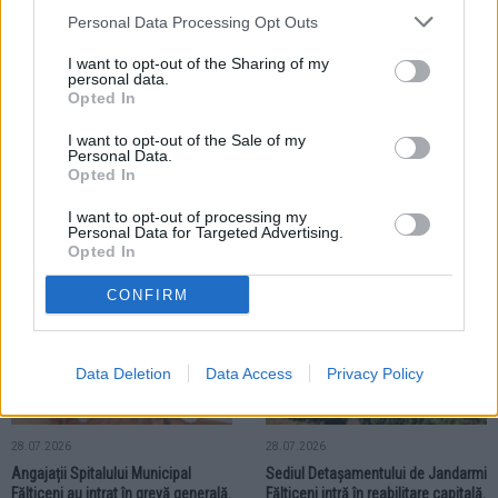
Personal Data Processing Opt Outs
I want to opt-out of the Sharing of my
personal data.
Opted In
I want to opt-out of the Sale of my
28.07.2026
Personal Data.
Motorina trece pragul de 10 lei pe
Opted In
litru. Prețurile la stațiile de
carburanți din Fălticeni continuă să
I want to opt-out of processing my
crească
Personal Data for Targeted Advertising.
Opted In
LOCAL
LOCAL
CONFIRM
Data Deletion
Data Access
Privacy Policy
28.07.2026
28.07.2026
Angajații Spitalului Municipal
Sediul Detașamentului de Jandarmi
Fălticeni au intrat în grevă generală.
Fălticeni intră în reabilitare capitală.