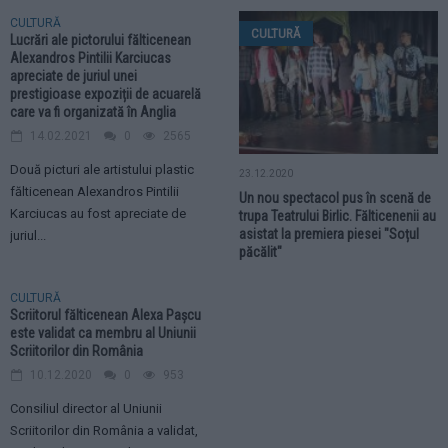
CULTURĂ
CULTURĂ
Lucrări ale pictorului fălticenean
Alexandros Pintilii Karciucas
apreciate de juriul unei
prestigioase expoziții de acuarelă
care va fi organizată în Anglia
14.02.2021
0
2565
Două picturi ale artistului plastic
23.12.2020
fălticenean Alexandros Pintilii
Un nou spectacol pus în scenă de
Karciucas au fost apreciate de
trupa Teatrului Birlic. Fălticenenii au
asistat la premiera piesei "Soțul
juriul...
păcălit"
CULTURĂ
Scriitorul fălticenean Alexa Paşcu
este validat ca membru al Uniunii
Scriitorilor din România
10.12.2020
0
953
Consiliul director al Uniunii
Scriitorilor din România a validat,