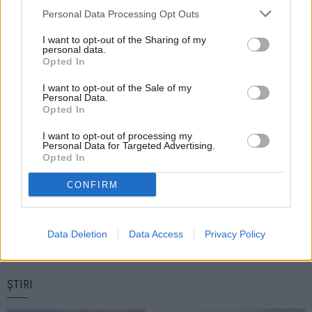
Carosabilul este parțial acoperit cu zăpadă
Personal Data Processing Opt Outs
frământată în zonele Suceava, Rădăuți și Fălticeni
PREVIOUS ARTICLE
I want to opt-out of the Sharing of my
Incendiu într-o locuință din comuna Slatina.
personal data.
Proprietarul s-a ales cu arsuri care au necesitat
Opted In
îngrijiri de urgență la spital
I want to opt-out of the Sale of my
Personal Data.
Opted In
I want to opt-out of processing my
Personal Data for Targeted Advertising.
Opted In
CONFIRM
Alex Săvescu
Data Deletion
Data Access
Privacy Policy
ȘTIRI