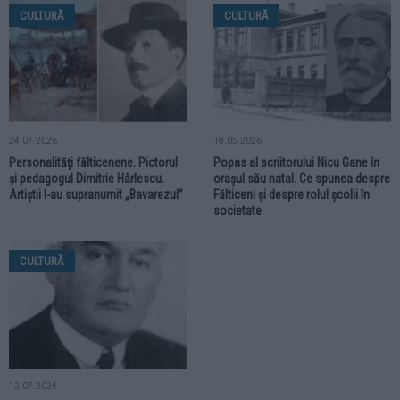
CULTURĂ
CULTURĂ
24.07.2026
18.05.2026
Personalități fălticenene. Pictorul
Popas al scriitorului Nicu Gane în
și pedagogul Dimitrie Hârlescu.
orașul său natal. Ce spunea despre
Artiștii l-au supranumit „Bavarezul”
Fălticeni și despre rolul școlii în
societate
CULTURĂ
12.07.2024