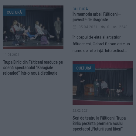
CULTURĂ
CULTURĂ
În memoria urbei. Fălticeni ‒
poveste de dragoste
05.04.2021
0
2240
În corpul de elită al artiștilor
fălticeneni, Gabrel Baban este un
nume de referință. Interbelicul...
11.04.2021
Trupa Birlic din Fălticeni readuce pe
scenă spectacolul "Karagiale
CULTURĂ
reloaded" într-o nouă distribuție
22.02.2021
Seri de teatru la Fălticeni. Trupa
Birlic prezintă premiera noului
spectacol „Fluturii sunt liberi”