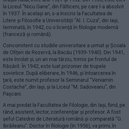
la Liceul “Nicu Gane”, din Fălticeni, pe care l-a absolvit
în 1937. În acelaşi an, s-a înscris la Facultatea de
Litere şi Filosofie a Universităţii “Al. I. Cuza”, din Iaşi,
terminată, în 1942, cu o licenţă în filologie modernă
(franceză şi română).
Concomitent cu studiile universitare a urmat şi Şcoala
de Ofiţeri de Rezervă, la Bacău (1939-1940). Din 1941,
este înrolat şi, un an mai târziu, trimis pe frontul de
Răsărit. În 1942, este luat prizonier de trupele
sovietice. După eliberare, în 1946, și întoarcerea în
ţară, este numit profesor la Seminarul “Veniamin
Costache”, din Iaşi, şi la Liceul “M. Sadoveanu”, din
Paşcani.
A mai predat la Facultatea de Filologie, din Iaşi, fiind, pe
rând, asistent, lector, conferenţiar şi profesor. A fost
şeful Catedrei de Literatură română şi comparată “G.
Ibrăileanu”. Doctor în filologie (în 1956), va primi, în