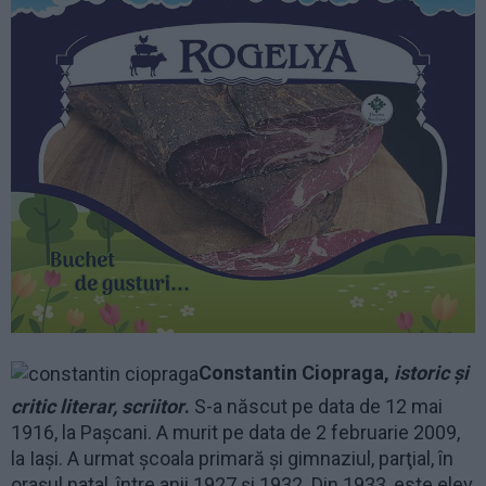
Constantin Ciopraga,
istoric şi
critic literar, scriitor
.
S-a născut pe data de 12 mai
1916, la Pașcani. A murit pe data de 2 februarie 2009,
la Iași. A urmat şcoala primară şi gimnaziul, parţial, în
oraşul natal, între anii 1927 şi 1932. Din 1933, este elev