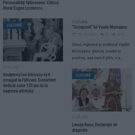
Personalități fălticenene. Criticul
literar Eugen Lovinescu
CULTURĂ
CULTURĂ
”Scorpionii” lui Vasile Moroșanu
25.10.2022
0
593
Omul, inginerul și scriitorul Vasile
Moroșanu, glumeț, creativ și
poznaș, așa cum îl știm, s-a...
21.02.2023
Sculptorul Ion Irimescu va fi
CULTURĂ
omagiat la Fălticeni. Eveniment
dedicat celor 120 ani de la
nașterea artistului
21.07.2022
Lenuța Rusu: Declarație de
dragoste