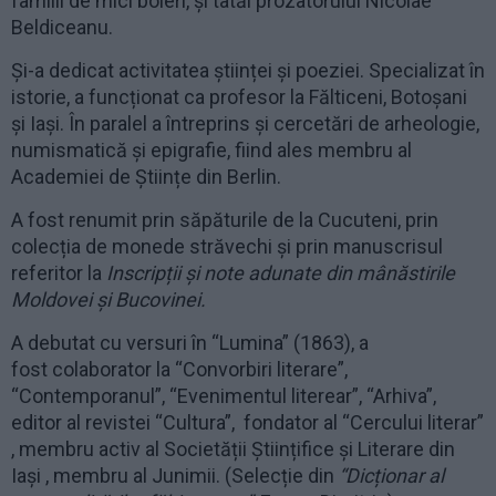
familii de mici boieri, și tatăl prozatorului Nicolae
Beldiceanu.
Și-a dedicat activitatea științei și poeziei. Specializat în
istorie, a funcționat ca profesor la Fălticeni, Botoșani
și Iași. În paralel a întreprins și cercetări de arheologie,
numismatică și epigrafie, fiind ales membru al
Academiei de Științe din Berlin.
A fost renumit prin săpăturile de la Cucuteni, prin
colecția de monede străvechi și prin manuscrisul
referitor la
Inscripții și note adunate din mânăstirile
Moldovei și Bucovinei.
A debutat cu versuri în “Lumina” (1863), a
fost colaborator la “Convorbiri literare”,
“Contemporanul”, “Evenimentul literear”, “Arhiva”,
editor al revistei “Cultura”, fondator al “Cercului literar”
, membru activ al Societății Științifice și Literare din
Iași , membru al Junimii. (Selecție din
“Dicționar al