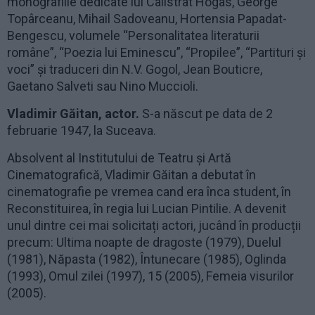
monografiile dedicate lui Calistrat Hogas, George
Topârceanu, Mihail Sadoveanu, Hortensia Papadat-
Bengescu, volumele “Personalitatea literaturii
române”, “Poezia lui Eminescu”, “Propilee”, “Partituri și
voci” și traduceri din N.V. Gogol, Jean Bouticre,
Gaetano Salveti sau Nino Muccioli.
Vladimir Găitan, actor.
S-a născut pe data de 2
februarie 1947, la Suceava.
Absolvent al Institutului de Teatru și Artă
Cinematografică, Vladimir Găitan a debutat în
cinematografie pe vremea cand era înca student, în
Reconstituirea, în regia lui Lucian Pintilie. A devenit
unul dintre cei mai solicitați actori, jucând în producții
precum: Ultima noapte de dragoste (1979), Duelul
(1981), Năpasta (1982), Întunecare (1985), Oglinda
(1993), Omul zilei (1997), 15 (2005), Femeia visurilor
(2005).