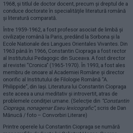
1968, şi titlul de doctor docent, precum şi dreptul de a
conduce doctorate în specialităţile literatură română
şi literatură comparată.
Între 1959-1962, a fost profesor asociat de limbă şi
civilizaţie română la Paris, predând la Sorbona şi la
Ecole Nationale des Langues Orientales Vivantes. Din
1963 până în 1966, Constantin Ciopraga a fost rector
al Institutului Pedagogic din Suceava. A fost director
al revistei “Cronica” (1965-1970). În 1993, a fost ales
membru de onoare al Academiei Române şi director
onorific al Institutului de Filologie Română “A.
Philippide”, din Iaşi. Literatura lui Constantin Ciopraga
este aceea a unui meditativ şi introvertit, atras de
problemele condiţiei umane. (Selecție din
“Constantin
Ciopraga, nonagenar Eseu lexicografic”
, scris de Dan
Mănucă / foto – Convorbiri Literare)
Printre operele lui Constantin Ciopraga se numără