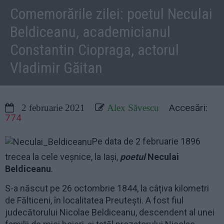
Comemorările zilei: poetul Neculai
Beldiceanu, academicianul
Constantin Ciopraga, actorul
Vladimir Găitan
Accesări:
2 februarie 2021
Alex Săvescu
774
Pe data de 2 februarie 1896
trecea la cele veșnice, la Iași,
poetul
Neculai
Beldiceanu
.
S-a născut pe 26 octombrie 1844, la câțiva kilometri
de Fălticeni, în localitatea Preutești. A fost fiul
judecătorului Nicolae Beldiceanu, descendent al unei