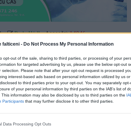
Accesări:
14946
2
Rudy Hödl
 falticeni -
Do Not Process My Personal Information
mână cu ghinion. Două familii din Fălticeni și-au văzut
ă făcută scrum în doar câteva zeci de minute, după ce
to opt-out of the sale, sharing to third parties, or processing of your per
afectat locuințele. Un incendiu, declanșat luni după-
formation for targeted advertising by us, please use the below opt-out s
 prăpăd în cele două gospodării.
r selection. Please note that after your opt-out request is processed y
eing interest-based ads based on personal information utilized by us or
uprinse de flăcări, iar pompierii caută să salveze ceea
disclosed to third parties prior to your opt-out. You may separately opt-
.
losure of your personal information by third parties on the IAB’s list of
. This information may also be disclosed by us to third parties on the
IA
rești au fost distruse de foc.
Participants
that may further disclose it to other third parties.
acționează mai multe echipaje ale pompierilor
ălticeni cu trei autospeciale de stingere, sprijiniți de
din Cornu Luncii, sosiți la intervenție cu alte trei
l Data Processing Opt Outs
 li s-au alăturat și pompierii civili din Baia, care au