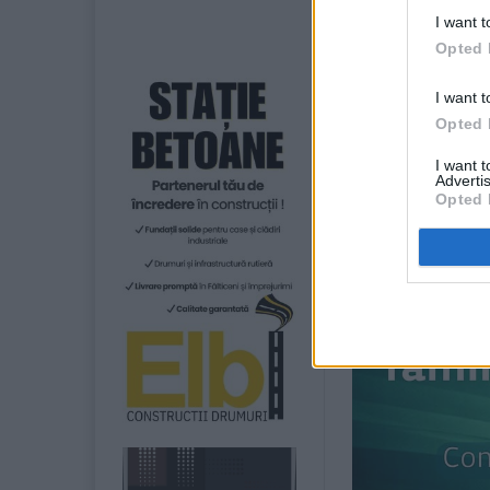
sprijină misiun
I want t
Opted 
Incendiul a porni
I want t
Opted 
I want 
Advertis
Opted 