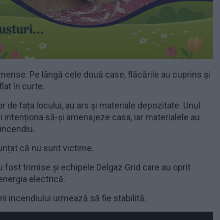
mense. Pe lângă cele două case, flăcările au cuprins și
lat în curte.
or de fața locului, au ars și materiale depozitate. Unul
ri intenționa să-și amenajeze casa, iar materialele au
 incendiu.
unțat că nu sunt victime.
au fost trimise și echipele Delgaz Grid care au oprit
energia electrică.
i incendiului urmează să fie stabilită.