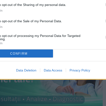
ea pompierilor cu o autocisternă de 20 de tone de apă.
o opt-out of the Sharing of my personal data.
In
t de la una dintre locuințe și s-a extins la cealaltă.
o opt-out of the Sale of my Personal Data.
In
to opt-out of processing my Personal Data for Targeted
ing.
In
CONFIRM
Data Deletion
Data Access
Privacy Policy