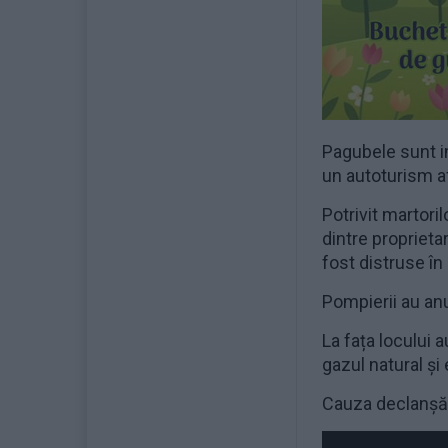
Pagubele sunt i
un autoturism af
Potrivit martoril
dintre proprieta
fost distruse în
Pompierii au an
La fața locului 
gazul natural și 
Cauza declanșări