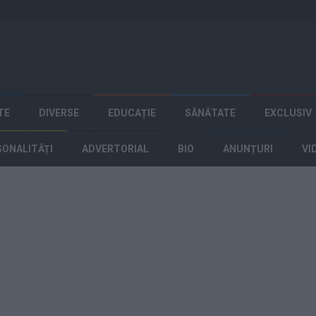
TE
DIVERSE
EDUCAȚIE
SĂNĂTATE
EXCLUSIV
SONALITĂȚI
ADVERTORIAL
BIO
ANUNȚURI
VI