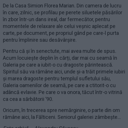
De la Casa Simion Florea Marian. Din camera de lucru
în care, zilnic, se profilau pe perete siluetele păsărilor
în zbor într-un dans ireal, dar fermecător, pentru
momentele de relaxare ale celui veșnic aplecat pe
carte, pe document, pe propriul gând pe care-l purta
pentru împlinire sau desăvârșire.
Pentru că și în senectute, mai avea multe de spus.
Acum locuiește deplin în cărți, dar mai cu seamă în
Galeria pe care a iubit-o cu dragoste părintească.
Spiritul său va rămâne aici, unde și-a trăit primele iubiri
și marea dragoste pentru templul sufletului său,
Galeria oamenilor de seamă, pe care a ctitorit-o cu
adâncă evlavie. Pe care o va onora, tăcut într-o vitrină
ca cea a sărbătorii ʼ90.
Oricum, în trecerea spre nemărginire, o parte din om
rămâne aici, la Fălticeni. Seniorul galeriei zâmbește…