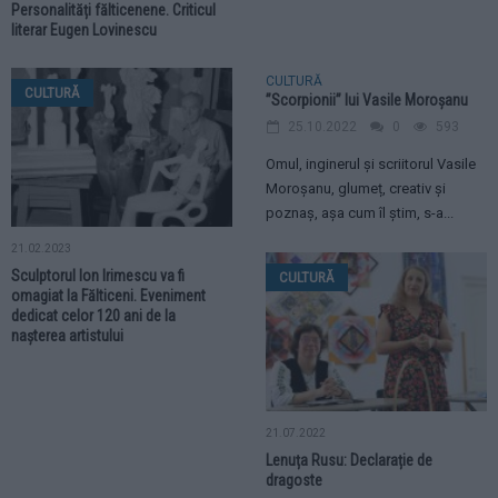
Personalități fălticenene. Criticul
literar Eugen Lovinescu
CULTURĂ
CULTURĂ
”Scorpionii” lui Vasile Moroșanu
25.10.2022
0
593
Omul, inginerul și scriitorul Vasile
Moroșanu, glumeț, creativ și
poznaș, așa cum îl știm, s-a...
21.02.2023
Sculptorul Ion Irimescu va fi
CULTURĂ
omagiat la Fălticeni. Eveniment
dedicat celor 120 ani de la
nașterea artistului
21.07.2022
Lenuța Rusu: Declarație de
dragoste