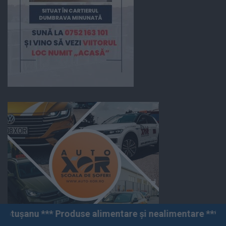
duse alimentare și nealimentare *** Vânzări angro și c