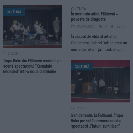
CULTURĂ
CULTURĂ
În memoria urbei. Fălticeni ‒
poveste de dragoste
05.04.2021
0
2240
În corpul de elită al artiștilor
fălticeneni, Gabrel Baban este un
nume de referință. Interbelicul...
11.04.2021
Trupa Birlic din Fălticeni readuce pe
scenă spectacolul "Karagiale
CULTURĂ
reloaded" într-o nouă distribuție
22.02.2021
Seri de teatru la Fălticeni. Trupa
Birlic prezintă premiera noului
spectacol „Fluturii sunt liberi”