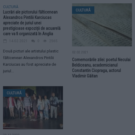
CULTURĂ
CULTURĂ
Lucrări ale pictorului fălticenean
Alexandros Pintilii Karciucas
apreciate de juriul unei
prestigioase expoziții de acuarelă
care va fi organizată în Anglia
14.02.2021
0
2565
Două picturi ale artistului plastic
02.02.2021
fălticenean Alexandros Pintilii
Comemorările zilei: poetul Neculai
Karciucas au fost apreciate de
Beldiceanu, academicianul
Constantin Ciopraga, actorul
juriul...
Vladimir Găitan
CULTURĂ