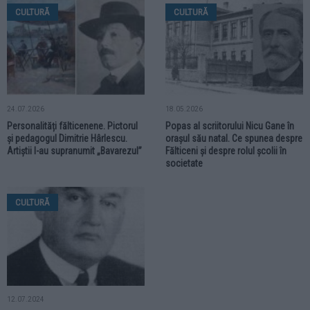
CULTURĂ
CULTURĂ
24.07.2026
18.05.2026
Personalități fălticenene. Pictorul
Popas al scriitorului Nicu Gane în
și pedagogul Dimitrie Hârlescu.
orașul său natal. Ce spunea despre
Artiștii l-au supranumit „Bavarezul”
Fălticeni și despre rolul școlii în
societate
CULTURĂ
12.07.2024