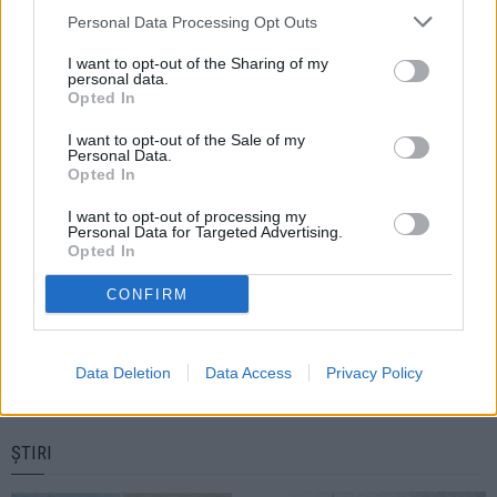
Personal Data Processing Opt Outs
NEXT ARTICLE
Copil accidentat în Fălticeni într-un moment de
I want to opt-out of the Sharing of my
neatenție al mamei sale
personal data.
PREVIOUS ARTICLE
Opted In
Wizz Air lansează noua rută Suceava - Viena
I want to opt-out of the Sale of my
Personal Data.
Opted In
I want to opt-out of processing my
Personal Data for Targeted Advertising.
Opted In
CONFIRM
Mioara GAFENCU
Data Deletion
Data Access
Privacy Policy
ȘTIRI