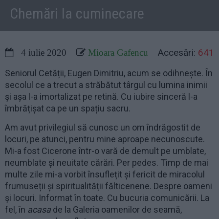
Chemări la cuminecare
Accesări:
641
4 iulie 2020
Mioara Gafencu
Seniorul Cetății, Eugen Dimitriu, acum se odihnește. În
secolul ce a trecut a străbătut târgul cu lumina inimii
și așa l-a imortalizat pe retină. Cu iubire sinceră l-a
îmbrățișat ca pe un spațiu sacru.
Am avut privilegiul să cunosc un om îndrăgostit de
locuri, pe atunci, pentru mine aproape necunoscute.
Mi-a fost Cicerone într-o vară de demult pe umblate,
neumblate și neuitate cărări. Per pedes. Timp de mai
multe zile mi-a vorbit însuflețit și fericit de miracolul
frumuseții și spiritualității fălticenene. Despre oameni
și locuri. Informat în toate. Cu bucuria comunicării. La
fel, în
acasa
de la Galeria oamenilor de seamă,