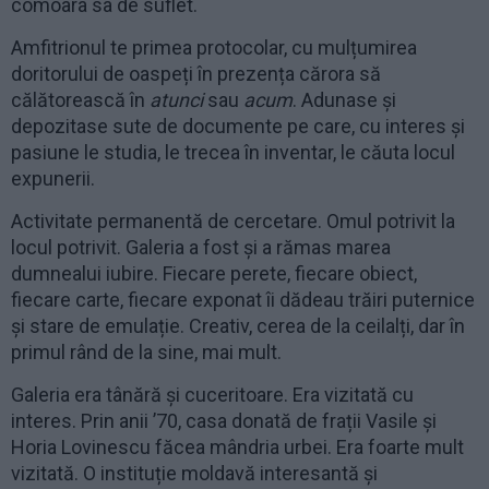
comoara sa de suflet.
Amfitrionul te primea protocolar, cu mulțumirea
doritorului de oaspeți în prezența cărora să
călătorească în
atunci
sau
acum
. Adunase și
depozitase sute de documente pe care, cu interes și
pasiune le studia, le trecea în inventar, le căuta locul
expunerii.
Activitate permanentă de cercetare. Omul potrivit la
locul potrivit. Galeria a fost și a rămas marea
dumnealui iubire. Fiecare perete, fiecare obiect,
fiecare carte, fiecare exponat îi dădeau trăiri puternice
și stare de emulație. Creativ, cerea de la ceilalți, dar în
primul rând de la sine, mai mult.
Galeria era tânără și cuceritoare. Era vizitată cu
interes. Prin anii ʼ70, casa donată de frații Vasile și
Horia Lovinescu făcea mândria urbei. Era foarte mult
vizitată. O instituție moldavă interesantă și