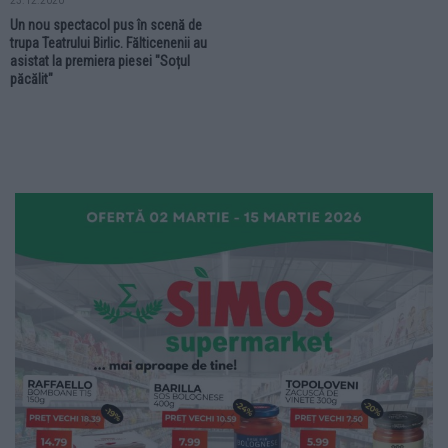
23.12.2020
Un nou spectacol pus în scenă de
trupa Teatrului Birlic. Fălticenenii au
asistat la premiera piesei "Soțul
păcălit"