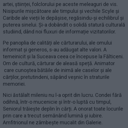
artei, științei, folclorului pe aceste meleaguri de vis.
Nisipurile mișcătoare ale timpului și vechile Scyle și
Caribde ale vieții le depășise, regăsindu-și echilibrul și
puterea sinelui. Și-a dobândit o solidă statură culturală
studiind, dând noi fluxuri de informație vizitatorilor.
Pe panoplia de calități ale cărturarului, ale omului
informat și generos, s-au adăugat alte valori. A
temeinicit și la Suceava ceea ce începuse la Fălticeni.
Om de cultură, cărturar de aleasă speță. Animator
care cunoștea bătăile de inimă ale caselor și ale
cărților, pretutindeni, săpând veșnic în straturile
memoriei.
Nici ăstălalt mileniu nu l-a oprit din lucru. Condei fără
odihnă, într-o mucenicie și într-o luptă cu timpul,
Seniorul trăiește deplin în cărți. A onorat toate locurile
prin care a trecut semănând lumină și iubire.
Amfitrionul ne zâmbește mucalit din Galerie.