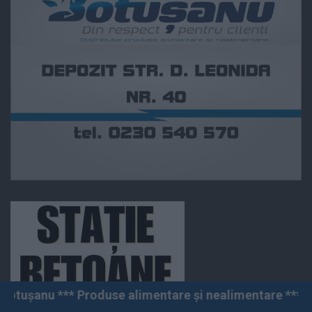
oduse alimentare și nealimentare *** Vânzări angro și 