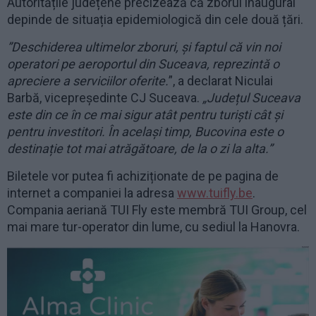
Autoritățile județene precizează că zborul inaugural
depinde de situația epidemiologică din cele două țări.
”Deschiderea ultimelor zboruri, și faptul că vin noi
operatori pe aeroportul din Suceava, reprezintă o
apreciere a serviciilor oferite.
”, a declarat Niculai
Barbă, vicepreședinte CJ Suceava.
„Județul Suceava
este din ce în ce mai sigur atât pentru turiști cât și
pentru investitori. În același timp, Bucovina este o
destinație tot mai atrăgătoare, de la o zi la alta.”
Biletele vor putea fi achiziționate de pe pagina de
internet a companiei la adresa
www.tuifly.be
.
Compania aeriană TUI Fly este membră TUI Group, cel
mai mare tur-operator din lume, cu sediul la Hanovra.