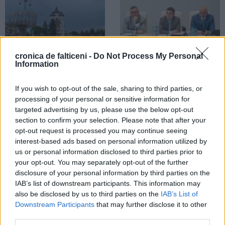
cronica de falticeni -
Do Not Process My Personal
Information
27.07.2026
21.07.2026
Ploi torențiale, instabilitate
Bani pentru primăriile din zona
atmosferică și vijelii. Meteorologii
Fălticeni. Consiliul Județean
If you wish to opt-out of the sale, sharing to third parties, or
au emis Cod galben pentru zona
Suceava va direcționa peste 10
processing of your personal or sensitive information for
Fălticeni
milioane de lei
targeted advertising by us, please use the below opt-out
section to confirm your selection. Please note that after your
opt-out request is processed you may continue seeing
ACTUALITATE
interest-based ads based on personal information utilized by
us or personal information disclosed to third parties prior to
your opt-out. You may separately opt-out of the further
disclosure of your personal information by third parties on the
IAB’s list of downstream participants. This information may
also be disclosed by us to third parties on the
IAB’s List of
20.07.2026
Downstream Participants
that may further disclose it to other
Amendă de 60.000 de lei pentru un
third parties.
agent economic din Fălticeni.