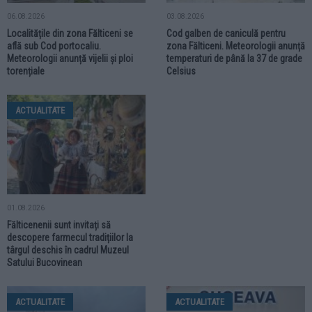
06.08.2026
03.08.2026
Localitățile din zona Fălticeni se
Cod galben de caniculă pentru
află sub Cod portocaliu.
zona Fălticeni. Meteorologii anunță
Meteorologii anunță vijelii și ploi
temperaturi de până la 37 de grade
torențiale
Celsius
ACTUALITATE
01.08.2026
Fălticenenii sunt invitați să
descopere farmecul tradițiilor la
târgul deschis în cadrul Muzeul
Satului Bucovinean
ACTUALITATE
ACTUALITATE