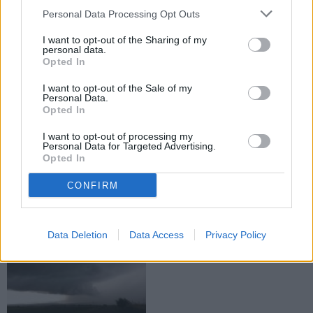
Deșeurile erau depozitate
Personal Data Processing Opt Outs
necorespunzător
I want to opt-out of the Sharing of my
personal data.
Opted In
ACTUALITATE
ACTUALITATE
I want to opt-out of the Sale of my
Personal Data.
Opted In
I want to opt-out of processing my
Personal Data for Targeted Advertising.
Opted In
20.07.2026
19.07.2026
Meteorologii au emis un nou Cod
Meteorologii au emis Cod
CONFIRM
portocaliu pentru zona Fălticeni.
portocaliu pentru zona Fălticeni.
Sunt anunțate furtuni și ploi
Ploile torențiale vor fi însoțite de
torențiale
grindină și vijelii
Data Deletion
Data Access
Privacy Policy
ACTUALITATE