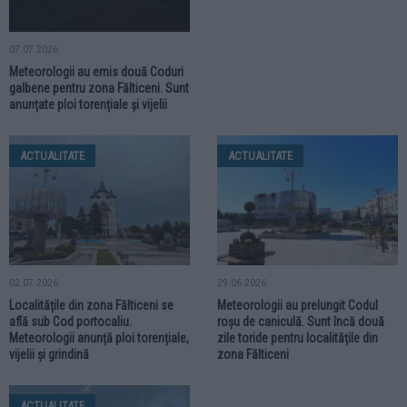
07.07.2026
Meteorologii au emis două Coduri
galbene pentru zona Fălticeni. Sunt
anunțate ploi torențiale și vijelii
ACTUALITATE
ACTUALITATE
02.07.2026
29.06.2026
Localitățile din zona Fălticeni se
Meteorologii au prelungit Codul
află sub Cod portocaliu.
roșu de caniculă. Sunt încă două
Meteorologii anunță ploi torențiale,
zile toride pentru localitățile din
vijelii și grindină
zona Fălticeni
ACTUALITATE