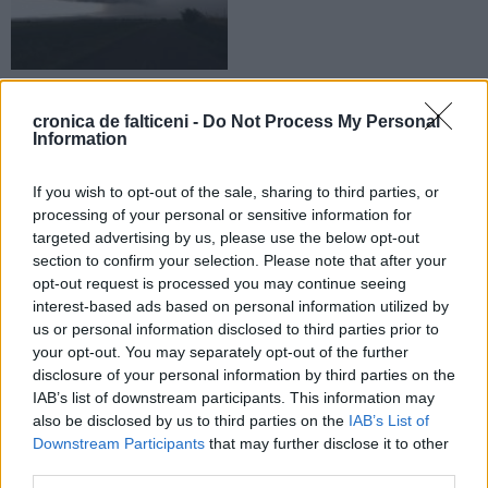
07.07.2026
Meteorologii au emis două Coduri
cronica de falticeni -
Do Not Process My Personal
galbene pentru zona Fălticeni. Sunt
Information
anunțate ploi torențiale și vijelii
If you wish to opt-out of the sale, sharing to third parties, or
processing of your personal or sensitive information for
ACTUALITATE
ACTUALITATE
targeted advertising by us, please use the below opt-out
section to confirm your selection. Please note that after your
opt-out request is processed you may continue seeing
interest-based ads based on personal information utilized by
us or personal information disclosed to third parties prior to
your opt-out. You may separately opt-out of the further
02.07.2026
29.06.2026
disclosure of your personal information by third parties on the
Localitățile din zona Fălticeni se
Meteorologii au prelungit Codul
IAB’s list of downstream participants. This information may
află sub Cod portocaliu.
roșu de caniculă. Sunt încă două
also be disclosed by us to third parties on the
IAB’s List of
Meteorologii anunță ploi torențiale,
zile toride pentru localitățile din
Downstream Participants
that may further disclose it to other
vijelii și grindină
zona Fălticeni
third parties.