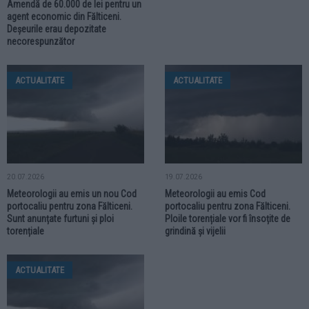
Amendă de 60.000 de lei pentru un
agent economic din Fălticeni.
Deșeurile erau depozitate
necorespunzător
ACTUALITATE
ACTUALITATE
20.07.2026
19.07.2026
Meteorologii au emis un nou Cod
Meteorologii au emis Cod
portocaliu pentru zona Fălticeni.
portocaliu pentru zona Fălticeni.
Sunt anunțate furtuni și ploi
Ploile torențiale vor fi însoțite de
torențiale
grindină și vijelii
ACTUALITATE