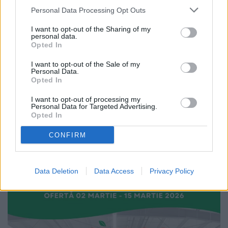
Personal Data Processing Opt Outs
ACTUALITATE
I want to opt-out of the Sharing of my
personal data.
Opted In
I want to opt-out of the Sale of my
Personal Data.
Opted In
26.06.2026
Zona Fălticeni intră sub Cod roșu
I want to opt-out of processing my
Personal Data for Targeted Advertising.
de caniculă! Temperaturi extreme,
Opted In
disconfort termic accentuat și
nopți tropicale
CONFIRM
Data Deletion
Data Access
Privacy Policy