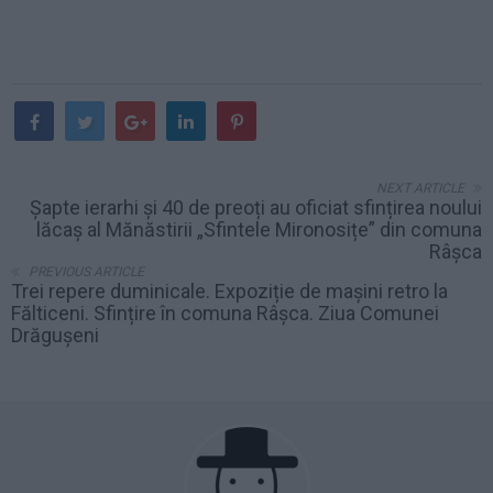
NEXT ARTICLE
Șapte ierarhi și 40 de preoți au oficiat sfințirea noului
lăcaș al Mănăstirii „Sfintele Mironosițe” din comuna
Râșca
PREVIOUS ARTICLE
Trei repere duminicale. Expoziție de mașini retro la
Fălticeni. Sfințire în comuna Râșca. Ziua Comunei
Drăgușeni