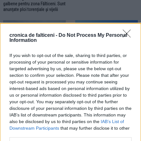
galbene pentru zona Fălticeni. Sunt
anunțate ploi torențiale și vijelii
ACTUALITATE
ACTUALITATE
cronica de falticeni -
Do Not Process My Personal
Information
If you wish to opt-out of the sale, sharing to third parties, or
processing of your personal or sensitive information for
targeted advertising by us, please use the below opt-out
02.07.2026
29.06.2026
section to confirm your selection. Please note that after your
Localitățile din zona Fălticeni se
Meteorologii au prelungit Codul
opt-out request is processed you may continue seeing
află sub Cod portocaliu.
roșu de caniculă. Sunt încă două
interest-based ads based on personal information utilized by
Meteorologii anunță ploi torențiale,
zile toride pentru localitățile din
us or personal information disclosed to third parties prior to
vijelii și grindină
zona Fălticeni
your opt-out. You may separately opt-out of the further
disclosure of your personal information by third parties on the
ACTUALITATE
IAB’s list of downstream participants. This information may
also be disclosed by us to third parties on the
IAB’s List of
Downstream Participants
that may further disclose it to other
third parties.