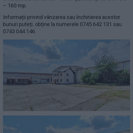
– 160 mp.
Informații privind vânzarea sau închirierea acestor
bunuri puteți. obține la numerele 0745 642 131 sau
0743 044 146.