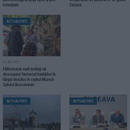
torențiale
Celsius
ACTUALITATE
01.08.2026
Fălticenenii sunt invitați să
descopere farmecul tradițiilor la
târgul deschis în cadrul Muzeul
Satului Bucovinean
ACTUALITATE
ACTUALITATE