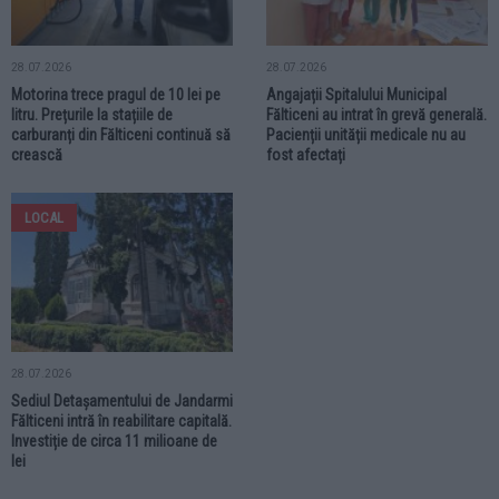
28.07.2026
28.07.2026
Motorina trece pragul de 10 lei pe
Angajații Spitalului Municipal
litru. Prețurile la stațiile de
Fălticeni au intrat în grevă generală.
carburanți din Fălticeni continuă să
Pacienții unității medicale nu au
crească
fost afectați
LOCAL
28.07.2026
Sediul Detașamentului de Jandarmi
Fălticeni intră în reabilitare capitală.
Investiție de circa 11 milioane de
lei