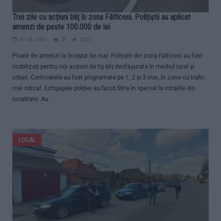
Trei zile cu acțiuni bliț în zona Fălticeni. Polițiștii au aplicat
amenzi de peste 100.000 de lei
07.05.2020
0
3225
Ploaie de amenzi la început de mai. Polițiștii din zona Fălticeni au fost
mobilizați pentru noi acțiuni de tip bliț desfășurate în mediul rural și
urban. Controalele au fost programate pe 1, 2 și 3 mai, în zone cu trafic
mai ridicat. Echipajele poliției au făcut filtre în special la intrările din
localitate. Au...
LOCAL