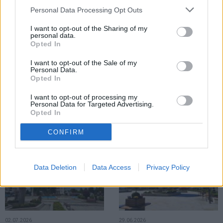
Personal Data Processing Opt Outs
ACTUALITATE
I want to opt-out of the Sharing of my
personal data.
Opted In
I want to opt-out of the Sale of my
Personal Data.
Opted In
07.07.2026
I want to opt-out of processing my
Personal Data for Targeted Advertising.
Meteorologii au emis două Coduri
Opted In
galbene pentru zona Fălticeni. Sunt
anunțate ploi torențiale și vijelii
CONFIRM
ACTUALITATE
ACTUALITATE
Data Deletion
Data Access
Privacy Policy
02.07.2026
29.06.2026