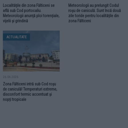
Localitățile din zona Fălticeni se
Meteorologii au prelungit Codul
află sub Cod portocaliu.
roșu de caniculă. Sunt încă două
Meteorologii anunță ploi torențiale,
zile toride pentru localitățile din
vijelii și grindină
zona Fălticeni
ACTUALITATE
26.06.2026
Zona Fălticeni intră sub Cod roșu
de caniculă! Temperaturi extreme,
disconfort termic accentuat și
nopți tropicale