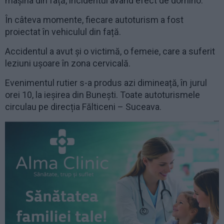
mașina din față, incidentul având efect de domino.
În câteva momente, fiecare autoturism a fost
proiectat în vehiculul din față.
Accidentul a avut și o victimă, o femeie, care a suferit
leziuni ușoare în zona cervicală.
Evenimentul rutier s-a produs azi dimineață, în jurul
orei 10, la ieșirea din Bunești. Toate autoturismele
circulau pe direcția Fălticeni – Suceava.