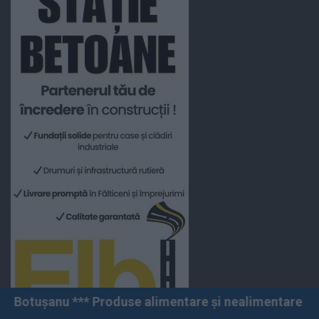
Produse alimentare și nealimentare *** Vânzări angro ș