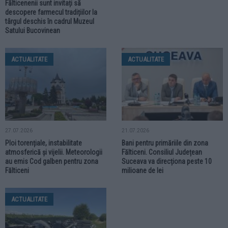
Fălticenenii sunt invitați să
descopere farmecul tradițiilor la
târgul deschis în cadrul Muzeul
Satului Bucovinean
ACTUALITATE
ACTUALITATE
27.07.2026
21.07.2026
Ploi torențiale, instabilitate
Bani pentru primăriile din zona
atmosferică și vijelii. Meteorologii
Fălticeni. Consiliul Județean
au emis Cod galben pentru zona
Suceava va direcționa peste 10
Fălticeni
milioane de lei
ACTUALITATE