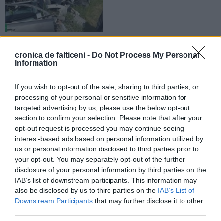
20.07.2026
Amendă de 60.000 de lei pentru un
cronica de falticeni -
Do Not Process My Personal
agent economic din Fălticeni.
Information
Deșeurile erau depozitate
necorespunzător
If you wish to opt-out of the sale, sharing to third parties, or
processing of your personal or sensitive information for
targeted advertising by us, please use the below opt-out
ACTUALITATE
ACTUALITATE
section to confirm your selection. Please note that after your
opt-out request is processed you may continue seeing
interest-based ads based on personal information utilized by
us or personal information disclosed to third parties prior to
your opt-out. You may separately opt-out of the further
disclosure of your personal information by third parties on the
20.07.2026
19.07.2026
IAB’s list of downstream participants. This information may
Meteorologii au emis un nou Cod
Meteorologii au emis Cod
also be disclosed by us to third parties on the
IAB’s List of
portocaliu pentru zona Fălticeni.
portocaliu pentru zona Fălticeni.
Downstream Participants
that may further disclose it to other
Sunt anunțate furtuni și ploi
Ploile torențiale vor fi însoțite de
third parties.
torențiale
grindină și vijelii