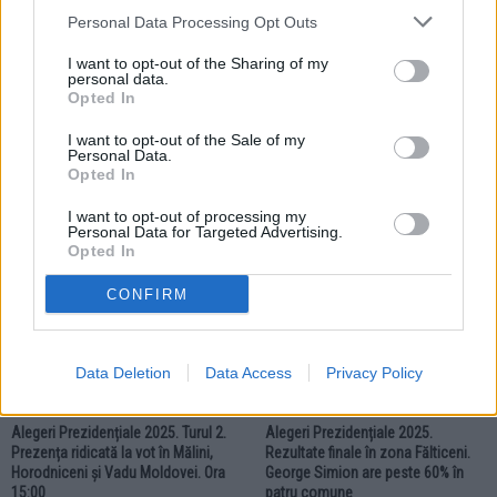
Personal Data Processing Opt Outs
I want to opt-out of the Sharing of my
personal data.
Opted In
18.05.2025
Prezența la vot în Fălticeni
I want to opt-out of the Sale of my
depășește deja procentele din
Personal Data.
primul tur și pe cele de la alegerile
Opted In
prezidențiale din 2019
I want to opt-out of processing my
Personal Data for Targeted Advertising.
Opted In
ALEGERI
ALEGERI
CONFIRM
Data Deletion
Data Access
Privacy Policy
18.05.2025
05.05.2025
Alegeri Prezidențiale 2025. Turul 2.
Alegeri Prezidențiale 2025.
Prezența ridicată la vot în Mălini,
Rezultate finale în zona Fălticeni.
Horodniceni și Vadu Moldovei. Ora
George Simion are peste 60% în
15:00
patru comune