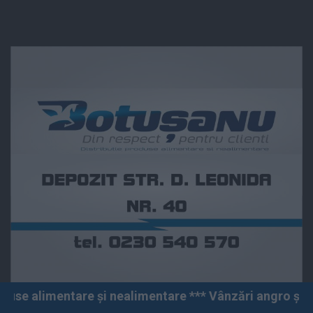
are și nealimentare *** Vânzări angro și cu amănuntul 