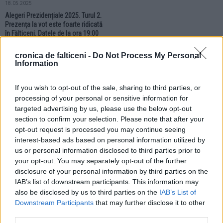
18.05.2025
Alegeri Prezidențiale 2025. Turul 2.
Prezența la vot este foarte ridicată
în Fălticeni. Datele de la ora 19:00
cronica de falticeni -
Do Not Process My Personal
ALEGERI
ALEGERI
Information
If you wish to opt-out of the sale, sharing to third parties, or
processing of your personal or sensitive information for
targeted advertising by us, please use the below opt-out
section to confirm your selection. Please note that after your
opt-out request is processed you may continue seeing
18.05.2025
18.05.2025
interest-based ads based on personal information utilized by
Tinerii din Fălticeni participă în
Alegeri Prezidențiale 2025. Turul 2.
us or personal information disclosed to third parties prior to
număr foarte scăzut și la turul doi
Prezența la vot înregistrată în
your opt-out. You may separately opt-out of the further
al alegerilor prezidențiale. Ce arată
municipiul Fălticeni. Datele de la
datele statistice
ora 16:00
disclosure of your personal information by third parties on the
IAB’s list of downstream participants. This information may
also be disclosed by us to third parties on the
IAB’s List of
ALEGERI
Downstream Participants
that may further disclose it to other
third parties.