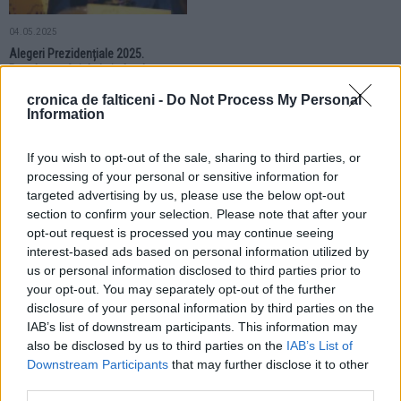
04.05.2025
Alegeri Prezidențiale 2025.
Rezultate oficiale în județul
Suceava. Victorie zdrobitoare
cronica de falticeni -
Do Not Process My Personal
pentru George Simion
Information
ALEGERI
ALEGERI
If you wish to opt-out of the sale, sharing to third parties, or
processing of your personal or sensitive information for
targeted advertising by us, please use the below opt-out
section to confirm your selection. Please note that after your
opt-out request is processed you may continue seeing
interest-based ads based on personal information utilized by
us or personal information disclosed to third parties prior to
04.05.2025
04.05.2025
your opt-out. You may separately opt-out of the further
Alegeri Prezidențiale 2025. Turul 1.
Alegeri Prezidențiale 2025. Turul 1.
disclosure of your personal information by third parties on the
Rezultate sondaje. George Simion
Prezența la urne în Fălticeni este
IAB’s list of downstream participants. This information may
are 30%. Egalitate pentru doi
de 44%. Au votat peste 11.000 de
also be disclosed by us to third parties on the
IAB’s List of
candidați
persoane
Downstream Participants
that may further disclose it to other
third parties.
ALEGERI