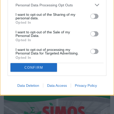
Personal Data Processing Opt Outs
I want to opt-out of the Sharing of my
personal data.
Opted In
I want to opt-out of the Sale of my
04.05.2025
Personal Data.
Opted In
Alegeri prezidențiale 2025.
Statistica voturilor în Fălticeni. Cine
I want to opt-out of processing my
sunt cei care decid cine intră în
Personal Data for Targeted Advertising.
turul al doilea?
Opted In
CONFIRM
Data Deletion
Data Access
Privacy Policy