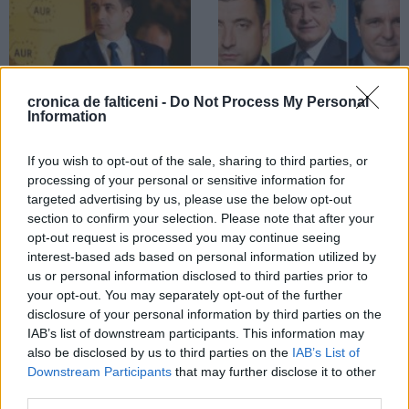
cronica de falticeni -
Do Not Process My Personal
Information
04.05.2025
04.05.2025
Alegeri Prezidențiale 2025.
Alegeri Prezidențiale 2025. Turul 1.
Rezultate oficiale în județul
Rezultate sondaje. George Simion
If you wish to opt-out of the sale, sharing to third parties, or
Suceava. Victorie zdrobitoare
are 30%. Egalitate pentru doi
processing of your personal or sensitive information for
pentru George Simion
candidați
targeted advertising by us, please use the below opt-out
section to confirm your selection. Please note that after your
opt-out request is processed you may continue seeing
ALEGERI
interest-based ads based on personal information utilized by
us or personal information disclosed to third parties prior to
your opt-out. You may separately opt-out of the further
disclosure of your personal information by third parties on the
IAB’s list of downstream participants. This information may
also be disclosed by us to third parties on the
IAB’s List of
04.05.2025
Downstream Participants
that may further disclose it to other
Alegeri prezidențiale 2025.
third parties.
Statistica voturilor în Fălticeni. Cine