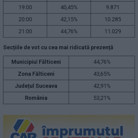
19:00
40,45%
9.871
20:00
42,15%
10.285
21:00
44,76%
11.029
Secțiile de vot cu cea mai ridicată prezență
Municipiu
l
Fălticeni
44,76%
Zona Fălticeni
43,65%
Județul Suceava
42,91%
România
53,21%