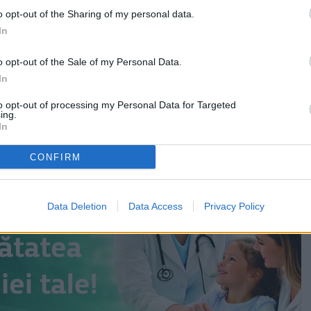
t internați pacienți. 22 de paturi sunt libere în
o opt-out of the Sharing of my personal data.
ță în zona COVID.
In
e ore, numărul cazurilor de infecție din Fălticeni a
o opt-out of the Sale of my Personal Data.
zuri, de la 25 la 17, iar în zona Fălticeni s-a diminuat cu
In
50 la 40.
to opt-out of processing my Personal Data for Targeted
ing.
In
CONFIRM
Data Deletion
Data Access
Privacy Policy