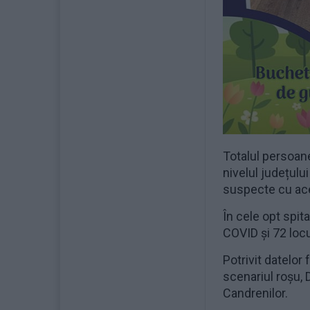
Totalul persoane
nivelul județul
suspecte cu ace
În cele opt spit
COVID și 72
loc
Potrivit datelor
scenariul roșu, D
Candrenilor.