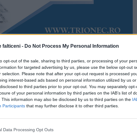
 falticeni -
Do Not Process My Personal Information
Accesări:
890
 2021
Rudy Hödl
to opt-out of the sale, sharing to third parties, or processing of your per
andemiei este pe final. Numărul cazurilor de coronavirus
formation for targeted advertising by us, please use the below opt-out s
municipiul Fălticeni, care de trei săptămâni este în
r selection. Please note that after your opt-out request is processed y
 La nivel local mai sunt 17 persoane infectate cu
eing interest-based ads based on personal information utilized by us or
, după cum precizează DSP Suceava în buletinul
disclosed to third parties prior to your opt-out. You may separately opt-
3 decembrie 2021.
losure of your personal information by third parties on the IAB’s list of
. This information may also be disclosed by us to third parties on the
IA
ectă și în numărul internărilor din unitatea medicală.
Participants
that may further disclose it to other third parties.
D al spitalului din Fălticeni mai sunt doar opt pacienți
l Data Processing Opt Outs
tia au forme medii, iar doi au forme grave. La unitatea