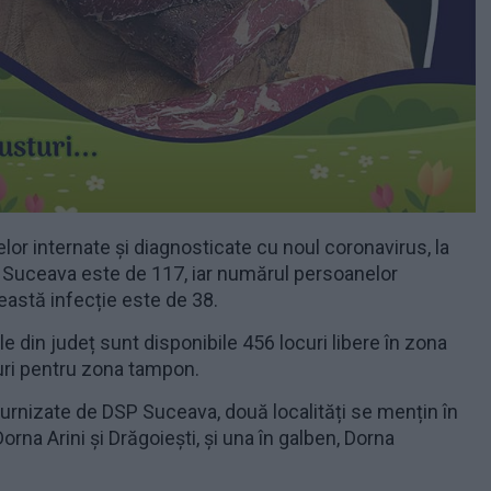
lor internate și diagnosticate cu noul coronavirus, la
ui Suceava este de 117, iar numărul persoanelor
astă infecție este de 38.
ale din județ sunt disponibile 456
locuri libere în zona
uri pentru zona tampon.
 furnizate de DSP Suceava, două localități se mențin în
orna Arini și Drăgoiești, și una în galben, Dorna