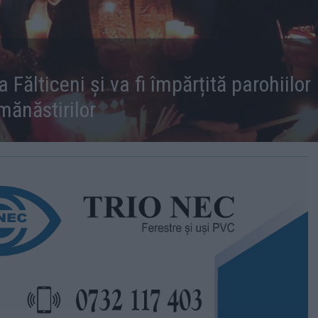
Fălticeni și va fi împărțită parohiilor
 mănăstirilor