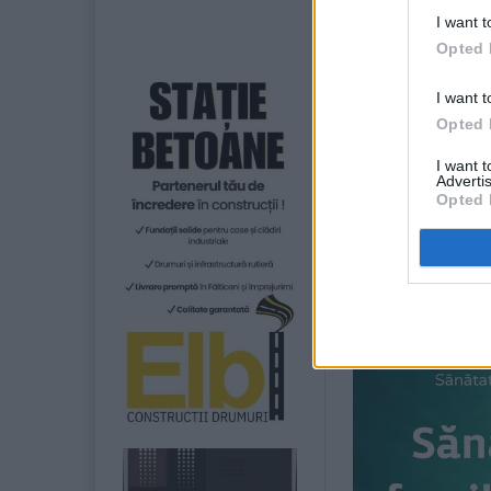
aducerea aceste
I want t
Lumina de la Ier
Opted 
sâmbătă, de o d
Teofil Anăstăso
I want t
Locurile Sfinte.
Opted 
I want 
Ea va fi oferită
Advertis
prezenți la Aero
Opted 