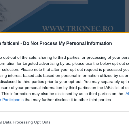
 falticeni -
Do Not Process My Personal Information
Accesări:
1987
022
Andrada Sandu
to opt-out of the sale, sharing to third parties, or processing of your per
zile până la încheierea Postului Mare. Biserica
formation for targeted advertising by us, please use the below opt-out s
bra la finele acestei perioade, pe 24 aprilie, Învierea
r selection. Please note that after your opt-out request is processed y
parohii și chinovii se fac pregătiri pentru a întâmpina
eing interest-based ads based on personal information utilized by us or
a mai mare sărbătoare creștină. La fel ca și în anii din
disclosed to third parties prior to your opt-out. You may separately opt-
ile de cult din zona Fălticeni va fi adusă Sfânta Lumină
losure of your personal information by third parties on the IAB’s list of
. This information may also be disclosed by us to third parties on the
IA
Participants
that may further disclose it to other third parties.
ție ca focul haric să fie adus și în nordul Moldovei,
ilor vechi de peste 500 de ani.
l Data Processing Opt Outs
atriarhiei Române au pus la punct toate detaliile privind