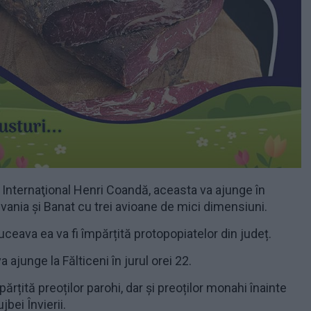
 Internaţional Henri Coandă, aceasta va ajunge în
vania şi Banat cu trei avioane de mici dimensiuni.
ceava ea va fi împărțită protopopiatelor din județ.
 ajunge la Fălticeni în jurul orei 22.
ărțită preoților parohi, dar și preoților monahi înainte
bei Învierii.