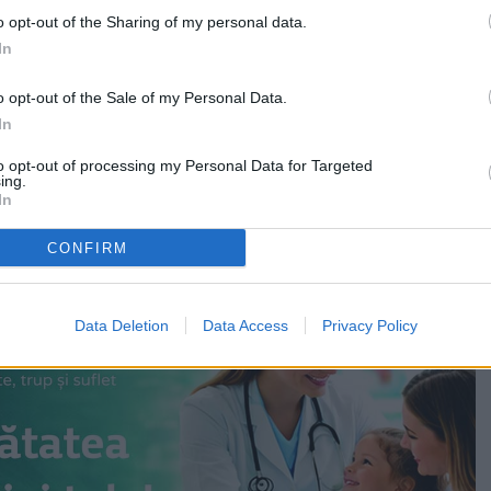
ia pe Aeroportul Internațional din Suceava.
o opt-out of the Sharing of my personal data.
usalim va fi adusă în România, în seara zilei de
In
elegație a Patriarhiei Române de părintele arhimandrit
aie, Superiorul Așezămintelor Patriarhiei Române la
o opt-out of the Sale of my Personal Data.
In
to opt-out of processing my Personal Data for Targeted
, ca întotdeauna, delegaţilor eparhiilor Patriarhiei Române
ing.
portul Internaţional „Otopeni”.
In
CONFIRM
Data Deletion
Data Access
Privacy Policy