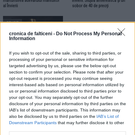
mărturisirea adevărului mântuitor
Învierii. Slujbă arhierească și un
al Învierii
sobor de 40 de preoți
RELIGIE
cronica de falticeni -
Do Not Process My Personal
Information
If you wish to opt-out of the sale, sharing to third parties, or
processing of your personal or sensitive information for
06.04.2026
targeted advertising by us, please use the below opt-out
section to confirm your selection. Please note that after your
Sfânta Lumină va ajunge și anul
acesta în Protopopiatul Fălticeni.
opt-out request is processed you may continue seeing
Sunt luate în calcul două
interest-based ads based on personal information utilized by
posibilități
us or personal information disclosed to third parties prior to
your opt-out. You may separately opt-out of the further
disclosure of your personal information by third parties on the
RELIGIE
RELIGIE
IAB’s list of downstream participants. This information may
also be disclosed by us to third parties on the
IAB’s List of
Downstream Participants
that may further disclose it to other
third parties.