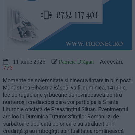
Accesări:
11 iunie 2026
Patricia Drăgan
773
Momente de solemnitate și binecuvântare în plin post.
Mănăstirea Sihăstria Râșcăi va fi, duminică, 14 iunie,
loc de rugăciune și bucurie duhovnicească pentru
numeroșii credincioși care vor participa la Sfânta
Liturghie oficiată de Preasfințitul Siluan. Evenimentul
are loc în Duminica Tuturor Sfinților Români, zi de
sărbătoare dedicată celor care au strălucit prin
credință și au îmbogățit spiritualitatea românească