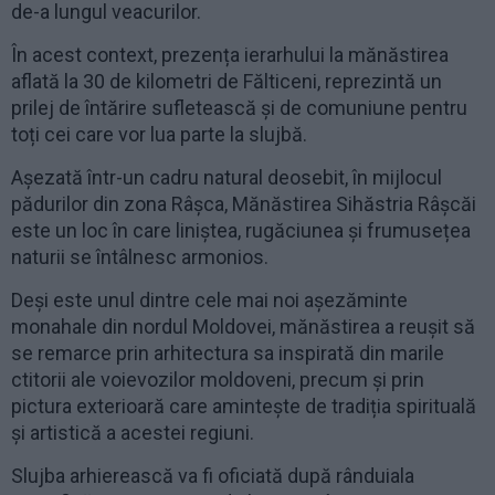
de-a lungul veacurilor.
În acest context, prezența ierarhului la mănăstirea
aflată la 30 de kilometri de Fălticeni, reprezintă un
prilej de întărire sufletească și de comuniune pentru
toți cei care vor lua parte la slujbă.
Așezată într-un cadru natural deosebit, în mijlocul
pădurilor din zona Râșca, Mănăstirea Sihăstria Râșcăi
este un loc în care liniștea, rugăciunea și frumusețea
naturii se întâlnesc armonios.
Deși este unul dintre cele mai noi așezăminte
monahale din nordul Moldovei, mănăstirea a reușit să
se remarce prin arhitectura sa inspirată din marile
ctitorii ale voievozilor moldoveni, precum și prin
pictura exterioară care amintește de tradiția spirituală
și artistică a acestei regiuni.
Slujba arhierească va fi oficiată după rânduiala