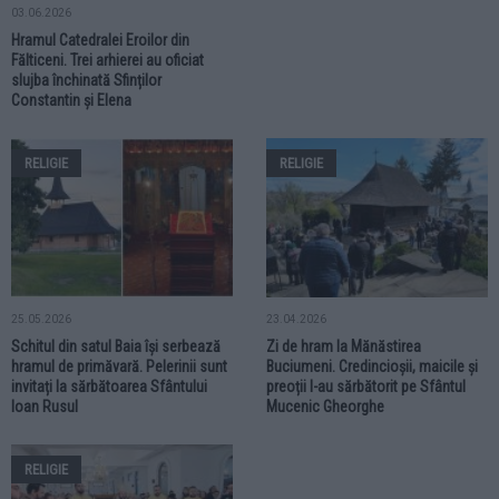
03.06.2026
Hramul Catedralei Eroilor din
Fălticeni. Trei arhierei au oficiat
slujba închinată Sfinților
Constantin și Elena
RELIGIE
RELIGIE
25.05.2026
23.04.2026
Schitul din satul Baia își serbează
Zi de hram la Mănăstirea
hramul de primăvară. Pelerinii sunt
Buciumeni. Credincioșii, maicile și
invitați la sărbătoarea Sfântului
preoții l-au sărbătorit pe Sfântul
Ioan Rusul
Mucenic Gheorghe
RELIGIE