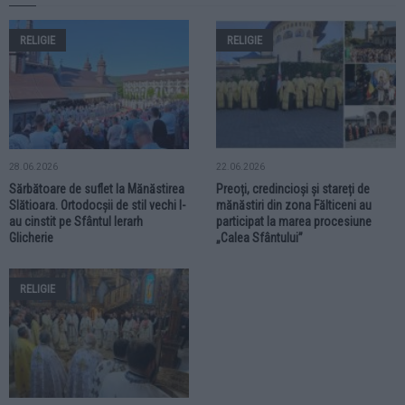
RELIGIE
RELIGIE
28.06.2026
22.06.2026
Sărbătoare de suflet la Mănăstirea
Preoți, credincioși și stareți de
Slătioara. Ortodocșii de stil vechi l-
mănăstiri din zona Fălticeni au
au cinstit pe Sfântul Ierarh
participat la marea procesiune
Glicherie
„Calea Sfântului”
RELIGIE