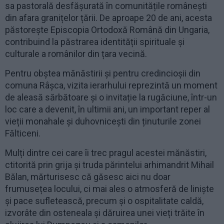
sa pastorală desfășurată în comunitățile românești
din afara granițelor țării. De aproape 20 de ani, acesta
păstorește Episcopia Ortodoxă Română din Ungaria,
contribuind la păstrarea identității spirituale și
culturale a românilor din țara vecină.
Pentru obștea mănăstirii și pentru credincioșii din
comuna Râșca, vizita ierarhului reprezintă un moment
de aleasă sărbătoare și o invitație la rugăciune, într-un
loc care a devenit, în ultimii ani, un important reper al
vieții monahale și duhovnicești din ținuturile zonei
Fălticeni.
Mulți dintre cei care îi trec pragul acestei mănăstiri,
ctitorită prin grija și truda părintelui arhimandrit Mihail
Bălan, mărturisesc că găsesc aici nu doar
frumusețea locului, ci mai ales o atmosferă de liniște
și pace sufletească, precum și o ospitalitate caldă,
izvorâte din osteneala și dăruirea unei vieți trăite în