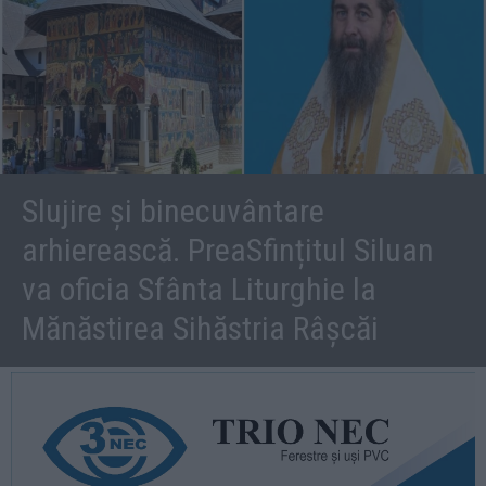
Slujire și binecuvântare
arhierească. PreaSfințitul Siluan
va oficia Sfânta Liturghie la
Mănăstirea Sihăstria Râșcăi