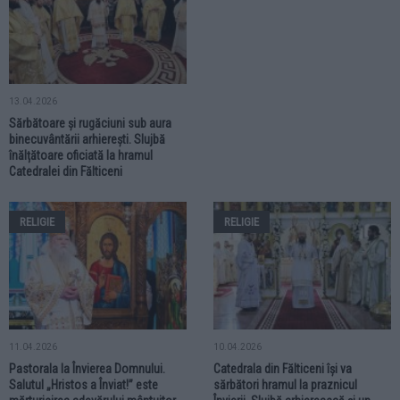
13.04.2026
Sărbătoare și rugăciuni sub aura
binecuvântării arhierești. Slujbă
înălțătoare oficiată la hramul
Catedralei din Fălticeni
RELIGIE
RELIGIE
11.04.2026
10.04.2026
Pastorala la Învierea Domnului.
Catedrala din Fălticeni își va
Salutul „Hristos a Înviat!” este
sărbători hramul la praznicul