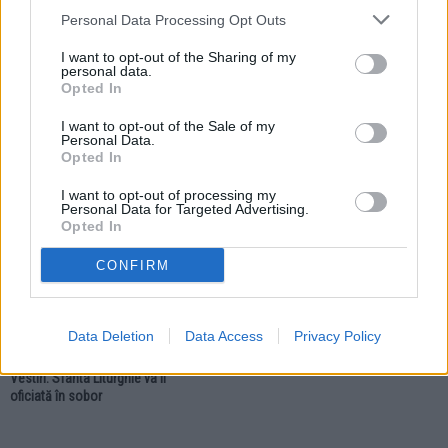
Personal Data Processing Opt Outs
02.04.2026
25.03.2026
I want to opt-out of the Sharing of my
Mănăstirea Sihăstria Râșcăi
Icoana și papucelul Sfântului
personal data.
îmbracă straie de sărbătoare. Prea
Dionisie au fost dăruite Mănăstirii
Opted In
Sfințitul Nectarie va sluji la hramul
Buciumeni în ziua sărbătorii de
paraclisului
Buna Vestire
I want to opt-out of the Sale of my
Personal Data.
Opted In
RELIGIE
I want to opt-out of processing my
Personal Data for Targeted Advertising.
Opted In
CONFIRM
22.03.2026
Data Deletion
Data Access
Privacy Policy
Mănăstirea Buciumeni va celebra al
doilea hram la sărbătoarea Bunei
Vestiri. Sfânta Liturghie va fi
oficiată în sobor