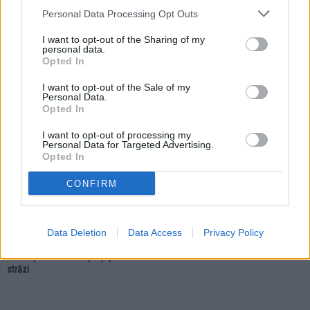
Personal Data Processing Opt Outs
27.07.2026
27.07.2026
I want to opt-out of the Sharing of my
CJ Suceava repartizează 1,7
Municipiul Fălticeni are un Centru
personal data.
milioane de lei municipiului
pentru deșeurile voluminoase.
Opted In
Fălticeni. Banii vor fi folosiți pentru
Proiectul urmează să devină
investiții curente
operațional
I want to opt-out of the Sale of my
Personal Data.
Opted In
LOCAL
I want to opt-out of processing my
Personal Data for Targeted Advertising.
Opted In
CONFIRM
27.07.2026
ACET Fălticeni anunță sistarea apei
Data Deletion
Data Access
Privacy Policy
potabile în regim de urgență. Vor fi
afectați locuitorii de pe șapte
străzi