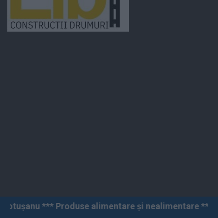
oduse alimentare și nealimentare *** Vânzări angro și c