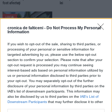
fost afectați
lei
LOCAL
cronica de falticeni -
Do Not Process My Personal
Information
If you wish to opt-out of the sale, sharing to third parties, or
processing of your personal or sensitive information for
28.07.2026
targeted advertising by us, please use the below opt-out
Un caz cu final fericit. Spiritul civic
section to confirm your selection. Please note that after your
și intervenția Poliției Locale
opt-out request is processed you may continue seeing
Fălticeni au readus un copil în
interest-based ads based on personal information utilized by
brațele familiei
us or personal information disclosed to third parties prior to
your opt-out. You may separately opt-out of the further
LOCAL
LOCAL
disclosure of your personal information by third parties on the
IAB’s list of downstream participants. This information may
also be disclosed by us to third parties on the
IAB’s List of
Downstream Participants
that may further disclose it to other
third parties.