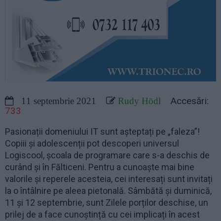
Accesări:
11 septembrie 2021
Rudy Hödl
733
Pasionații domeniului IT sunt așteptați pe „faleza”!
Copiii și adolescenții pot descoperi universul
Logiscool, școala de programare care s-a deschis de
curând și în Fălticeni. Pentru a cunoaște mai bine
valorile și reperele acesteia, cei interesați sunt invitați
la o întâlnire pe aleea pietonală. Sâmbătă și duminică,
11 și 12 septembrie, sunt Zilele porților deschise, un
prilej de a face cunoștință cu cei implicați în acest