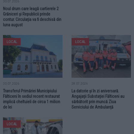
30.07.2026
Noul drum care leagă cartierele 2
Grăniceri și Republicii prinde
contur. Circulația va fi deschisă din
luna august
LOCAL
LOCAL
30.07.2026
28.07.2026
Transferul Primăriei Municipiului
La datorie și în zi aniversară.
Fălticeni în sediul recent restaurat
Angajații Substației Fălticeni au
implică cheltuieli de circa 1 milion
sărbătorit prin muncă Ziua
de lei
Serviciului de Ambulanță
LOCAL