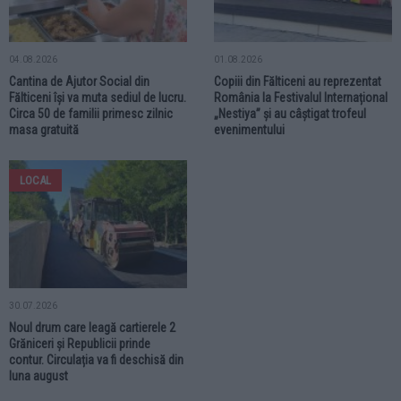
04.08.2026
01.08.2026
Cantina de Ajutor Social din
Copiii din Fălticeni au reprezentat
Fălticeni își va muta sediul de lucru.
România la Festivalul Internațional
Circa 50 de familii primesc zilnic
„Nestiya” și au câștigat trofeul
masa gratuită
evenimentului
LOCAL
30.07.2026
Noul drum care leagă cartierele 2
Grăniceri și Republicii prinde
contur. Circulația va fi deschisă din
luna august