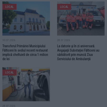
LOCAL
LOCAL
30.07.2026
28.07.2026
Transferul Primăriei Municipiului
La datorie și în zi aniversară.
Fălticeni în sediul recent restaurat
Angajații Substației Fălticeni au
implică cheltuieli de circa 1 milion
sărbătorit prin muncă Ziua
de lei
Serviciului de Ambulanță
LOCAL
28.07.2026