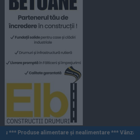
imentare și nealimentare *** Vânzări angro și cu amănu