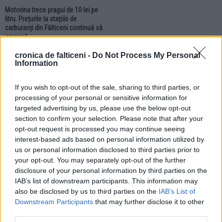
Motorina trece pragul de 10 lei pe
litru. Prețurile la stațiile de
carburanți din Fălticeni continuă să
crească
cronica de falticeni -
Do Not Process My Personal
Information
LOCAL
LOCAL
If you wish to opt-out of the sale, sharing to third parties, or
processing of your personal or sensitive information for
targeted advertising by us, please use the below opt-out
section to confirm your selection. Please note that after your
opt-out request is processed you may continue seeing
28.07.2026
28.07.2026
interest-based ads based on personal information utilized by
Angajații Spitalului Municipal
Sediul Detașamentului de Jandarmi
us or personal information disclosed to third parties prior to
Fălticeni au intrat în grevă generală.
Fălticeni intră în reabilitare capitală.
your opt-out. You may separately opt-out of the further
Pacienții unității medicale nu au
Investiție de circa 11 milioane de
disclosure of your personal information by third parties on the
fost afectați
lei
IAB’s list of downstream participants. This information may
also be disclosed by us to third parties on the
IAB’s List of
LOCAL
Downstream Participants
that may further disclose it to other
third parties.