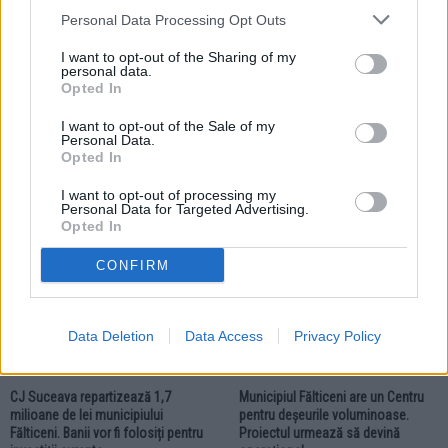
Personal Data Processing Opt Outs
I want to opt-out of the Sharing of my
personal data.
Opted In
28.07.2026
Un caz cu final fericit. Spiritul civic
I want to opt-out of the Sale of my
și intervenția Poliției Locale
Personal Data.
Opted In
Fălticeni au readus un copil în
brațele familiei
I want to opt-out of processing my
Personal Data for Targeted Advertising.
Opted In
LOCAL
LOCAL
CONFIRM
Data Deletion
Data Access
Privacy Policy
27.07.2026
27.07.2026
CJ Suceava repartizează 1,7
Municipiul Fălticeni are un Centru
milioane de lei municipiului
pentru deșeurile voluminoase.
Fălticeni. Banii vor fi folosiți pentru
Proiectul urmează să devină