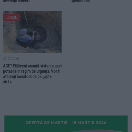
investiții curente
operațional
LOCAL
27.07.2026
ACET Fălticeni anunță sistarea apei
potabile în regim de urgență. Vor fi
afectați locuitorii de pe șapte
străzi