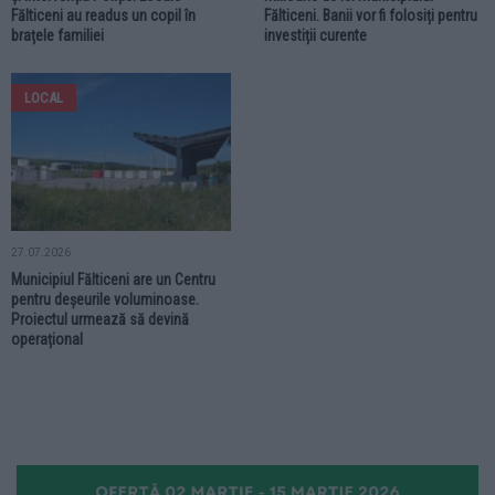
Fălticeni au readus un copil în
Fălticeni. Banii vor fi folosiți pentru
brațele familiei
investiții curente
LOCAL
27.07.2026
Municipiul Fălticeni are un Centru
pentru deșeurile voluminoase.
Proiectul urmează să devină
operațional