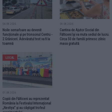
06.08.2026
04.08.2026
Noile semafoare au devenit
Cantina de Ajutor Social din
funcționale și pe tronsonul Centru -
Fălticeni își va muta sediul de lucru.
2 Grăniceri. Adevăratul test va fi la
Circa 50 de familii primesc zilnic
toamnă
masa gratuită
LOCAL
01.08.2026
Copiii din Fălticeni au reprezentat
România la Festivalul Internațional
„Nestiya” și au câștigat trofeul