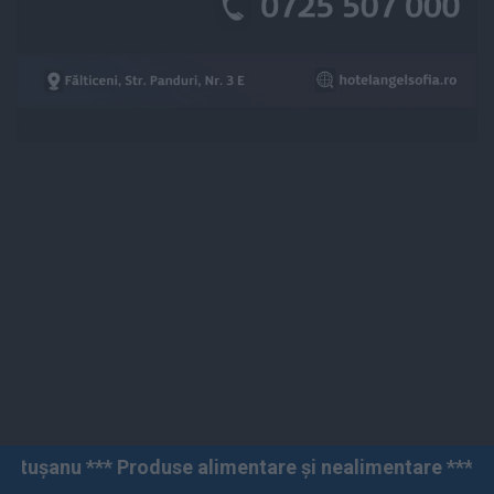
duse alimentare și nealimentare *** Vânzări angro și c