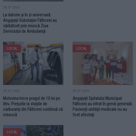
28.07.2026
La datorie și în zi aniversară.
Angajații Substației Fălticeni au
sărbătorit prin muncă Ziua
Serviciului de Ambulanță
LOCAL
LOCAL
28.07.2026
28.07.2026
Motorina trece pragul de 10 lei pe
Angajații Spitalului Municipal
litru. Prețurile la stațiile de
Fălticeni au intrat în grevă generală.
carburanți din Fălticeni continuă să
Pacienții unității medicale nu au
crească
fost afectați
LOCAL