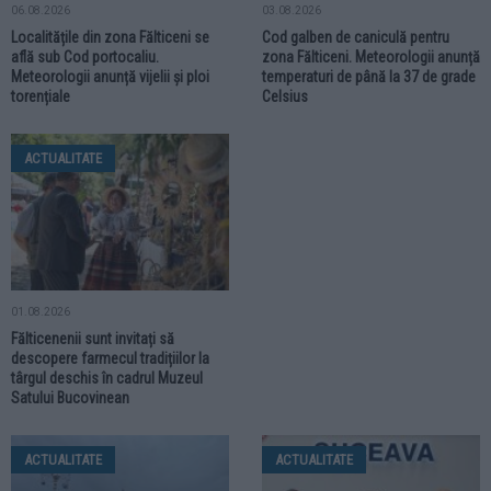
06.08.2026
03.08.2026
Localitățile din zona Fălticeni se
Cod galben de caniculă pentru
află sub Cod portocaliu.
zona Fălticeni. Meteorologii anunță
Meteorologii anunță vijelii și ploi
temperaturi de până la 37 de grade
torențiale
Celsius
ACTUALITATE
01.08.2026
Fălticenenii sunt invitați să
descopere farmecul tradițiilor la
târgul deschis în cadrul Muzeul
Satului Bucovinean
ACTUALITATE
ACTUALITATE