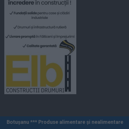
 Produse alimentare și nealimentare *** Vânzări angro ș