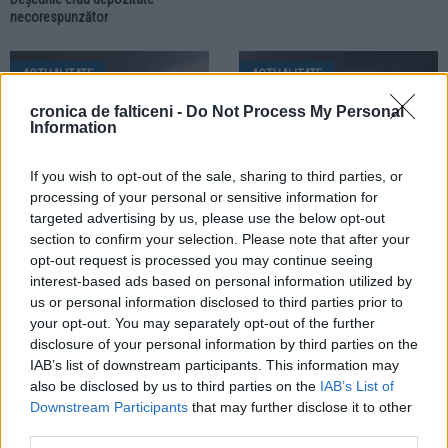
necorespunzător
ACTUALITATE
ACTUALITATE
cronica de falticeni -
Do Not Process My Personal
Information
If you wish to opt-out of the sale, sharing to third parties, or
processing of your personal or sensitive information for
20.07.2026
19.07.2026
targeted advertising by us, please use the below opt-out
Meteorologii au emis un nou Cod
Meteorologii au emis Cod
section to confirm your selection. Please note that after your
portocaliu pentru zona Fălticeni.
portocaliu pentru zona Fălticeni.
opt-out request is processed you may continue seeing
Sunt anunțate furtuni și ploi
Ploile torențiale vor fi însoțite de
interest-based ads based on personal information utilized by
torențiale
grindină și vijelii
us or personal information disclosed to third parties prior to
your opt-out. You may separately opt-out of the further
disclosure of your personal information by third parties on the
ACTUALITATE
IAB’s list of downstream participants. This information may
also be disclosed by us to third parties on the
IAB’s List of
Downstream Participants
that may further disclose it to other
third parties.