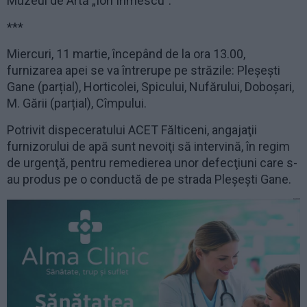
Muzeul de Artă „Ion Irimescu”.
***
Miercuri, 11 martie, începând de la ora 13.00,
furnizarea apei se va întrerupe pe străzile: Pleșești
Gane (parțial), Horticolei, Spicului, Nufărului, Doboșari,
M. Gării (parțial), Cîmpului.
Potrivit dispeceratului ACET Fălticeni, angajaţii
furnizorului de apă sunt nevoiţi să intervină, în regim
de urgenţă, pentru remedierea unor defecţiuni care s-
au produs pe o conductă de pe strada Pleşeşti Gane.