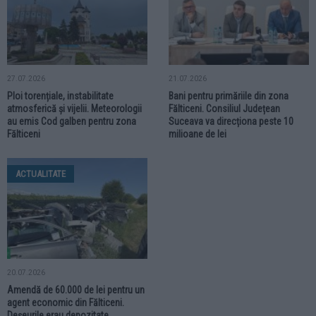
27.07.2026
21.07.2026
Ploi torențiale, instabilitate
Bani pentru primăriile din zona
atmosferică și vijelii. Meteorologii
Fălticeni. Consiliul Județean
au emis Cod galben pentru zona
Suceava va direcționa peste 10
Fălticeni
milioane de lei
ACTUALITATE
20.07.2026
Amendă de 60.000 de lei pentru un
agent economic din Fălticeni.
Deșeurile erau depozitate