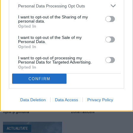
Personal Data Processing Opt Outs
07.07.2026
I want to opt-out of the Sharing of my
Meteorologii au emis două Coduri
personal data.
galbene pentru zona Fălticeni. Sunt
Opted In
anunțate ploi torențiale și vijelii
I want to opt-out of the Sale of my
Personal Data.
Opted In
ACTUALITATE
ACTUALITATE
I want to opt-out of processing my
Personal Data for Targeted Advertising.
Opted In
CONFIRM
02.07.2026
29.06.2026
Localitățile din zona Fălticeni se
Meteorologii au prelungit Codul
Data Deletion
Data Access
Privacy Policy
află sub Cod portocaliu.
roșu de caniculă. Sunt încă două
Meteorologii anunță ploi torențiale,
zile toride pentru localitățile din
vijelii și grindină
zona Fălticeni
ACTUALITATE