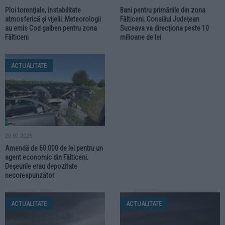
Ploi torențiale, instabilitate
Bani pentru primăriile din zona
atmosferică și vijelii. Meteorologii
Fălticeni. Consiliul Județean
au emis Cod galben pentru zona
Suceava va direcționa peste 10
Fălticeni
milioane de lei
ACTUALITATE
20.07.2026
Amendă de 60.000 de lei pentru un
agent economic din Fălticeni.
Deșeurile erau depozitate
necorespunzător
ACTUALITATE
ACTUALITATE