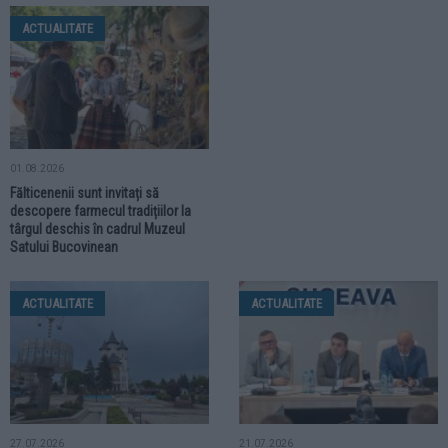
ACTUALITATE
01.08.2026
Fălticenenii sunt invitați să
descopere farmecul tradițiilor la
târgul deschis în cadrul Muzeul
Satului Bucovinean
ACTUALITATE
ACTUALITATE
27.07.2026
21.07.2026