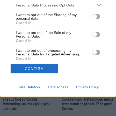
Personal Data Processing Opt Outs
Rudy Hödl
I want to opt-out of the Sharing of my
personal data.
Opted In
I want to opt-out of the Sale of my
Personal Data.
ȘTIRI
Opted In
I want to opt-out of processing my
ACTUALITATE
ACTUALITATE
Personal Data for Targeted Advertising.
Opted In
CONFIRM
Data Deletion
Data Access
Privacy Policy
06.08.2026
03.08.2026
Localitățile din zona Fălticeni se
Cod galben de caniculă pentru
află sub Cod portocaliu.
zona Fălticeni. Meteorologii anunță
Meteorologii anunță vijelii și ploi
temperaturi de până la 37 de grade
torențiale
Celsius