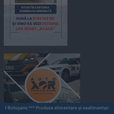
Produse alimentare și nealimentare *** Vânzări angro ș