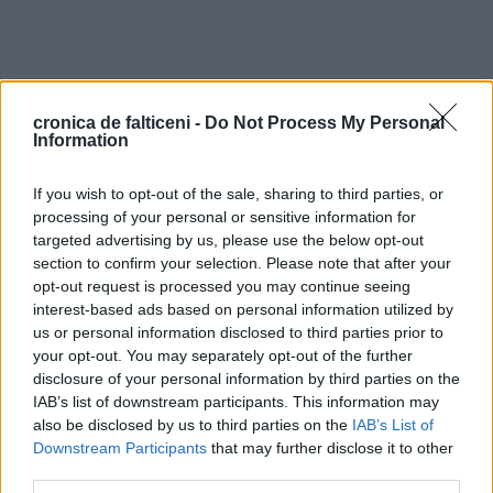
cronica de falticeni -
Do Not Process My Personal
Information
NEXT ARTICLE
If you wish to opt-out of the sale, sharing to third parties, or
Î.P.S. Pimen este infectat cu noul coronavirus. Un
processing of your personal or sensitive information for
elicopter SMURD îl va transfera la București
targeted advertising by us, please use the below opt-out
PREVIOUS ARTICLE
Un cadru universitar din Fălticeni s-a stins din viață.
section to confirm your selection. Please note that after your
Lectorul doctor Gabriela Rangu avea 50 de ani
opt-out request is processed you may continue seeing
interest-based ads based on personal information utilized by
us or personal information disclosed to third parties prior to
your opt-out. You may separately opt-out of the further
disclosure of your personal information by third parties on the
IAB’s list of downstream participants. This information may
also be disclosed by us to third parties on the
IAB’s List of
Downstream Participants
that may further disclose it to other
third parties.