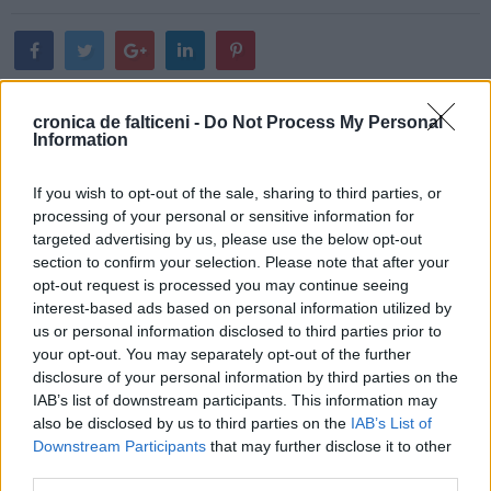
NEXT ARTICLE
cronica de falticeni -
Do Not Process My Personal
Jandarmeria Suceava face recrutări pentru Academia
Information
de Poliție. Candidații se pot înscrie până pe 27 iulie
PREVIOUS ARTICLE
If you wish to opt-out of the sale, sharing to third parties, or
Pompierii din Fălticeni şi Suceava au căutat timp de
processing of your personal or sensitive information for
patru ore trupul unui bărbat în apele râului Moldova
targeted advertising by us, please use the below opt-out
section to confirm your selection. Please note that after your
opt-out request is processed you may continue seeing
interest-based ads based on personal information utilized by
us or personal information disclosed to third parties prior to
your opt-out. You may separately opt-out of the further
disclosure of your personal information by third parties on the
IAB’s list of downstream participants. This information may
also be disclosed by us to third parties on the
IAB’s List of
Downstream Participants
that may further disclose it to other
Andrei APOSTOL
third parties.