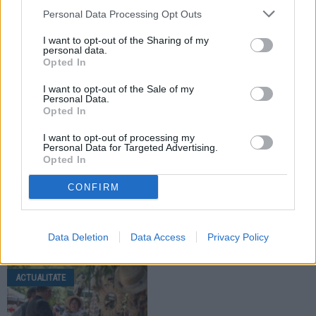
Personal Data Processing Opt Outs
I want to opt-out of the Sharing of my
ȘTIRI
personal data.
Opted In
ACTUALITATE
ACTUALITATE
I want to opt-out of the Sale of my
Personal Data.
Opted In
I want to opt-out of processing my
Personal Data for Targeted Advertising.
Opted In
06.08.2026
03.08.2026
CONFIRM
Localitățile din zona Fălticeni se
Cod galben de caniculă pentru
află sub Cod portocaliu.
zona Fălticeni. Meteorologii anunță
Meteorologii anunță vijelii și ploi
temperaturi de până la 37 de grade
Data Deletion
Data Access
Privacy Policy
torențiale
Celsius
ACTUALITATE