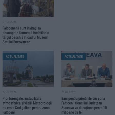
01.08.2026
Fălticenenii sunt invitați să
descopere farmecul tradițiilor la
târgul deschis în cadrul Muzeul
Satului Bucovinean
ACTUALITATE
ACTUALITATE
27.07.2026
21.07.2026
Ploi torențiale, instabilitate
Bani pentru primăriile din zona
atmosferică și vijelii. Meteorologii
Fălticeni. Consiliul Județean
au emis Cod galben pentru zona
Suceava va direcționa peste 10
Fălticeni
milioane de lei