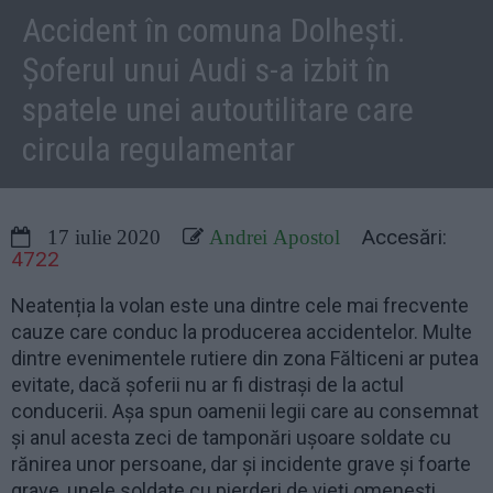
Accident în comuna Dolhești.
Șoferul unui Audi s-a izbit în
spatele unei autoutilitare care
circula regulamentar
Accesări:
17 iulie 2020
Andrei Apostol
4722
Neatenția la volan este una dintre cele mai frecvente
cauze care conduc la producerea accidentelor. Multe
dintre evenimentele rutiere din zona Fălticeni ar putea
evitate, dacă șoferii nu ar fi distrași de la actul
conducerii. Așa spun oamenii legii care au consemnat
și anul acesta zeci de tamponări ușoare soldate cu
rănirea unor persoane, dar și incidente grave și foarte
grave, unele soldate cu pierderi de vieți omenești.