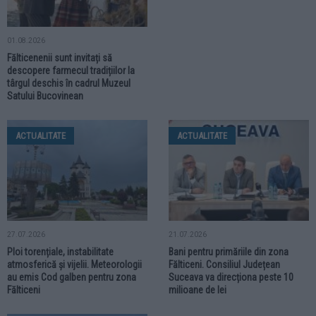
01.08.2026
Fălticenenii sunt invitați să
descopere farmecul tradițiilor la
târgul deschis în cadrul Muzeul
Satului Bucovinean
ACTUALITATE
ACTUALITATE
27.07.2026
21.07.2026
Ploi torențiale, instabilitate
Bani pentru primăriile din zona
atmosferică și vijelii. Meteorologii
Fălticeni. Consiliul Județean
au emis Cod galben pentru zona
Suceava va direcționa peste 10
Fălticeni
milioane de lei