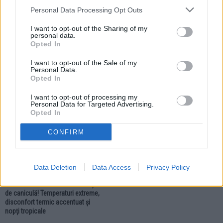
Personal Data Processing Opt Outs
I want to opt-out of the Sharing of my
personal data.
02.07.2026
29.06.2026
Opted In
Localitățile din zona Fălticeni se
Meteorologii au prelungit Codul
află sub Cod portocaliu.
roșu de caniculă. Sunt încă două
I want to opt-out of the Sale of my
Meteorologii anunță ploi torențiale,
zile toride pentru localitățile din
Personal Data.
vijelii și grindină
zona Fălticeni
Opted In
I want to opt-out of processing my
ACTUALITATE
Personal Data for Targeted Advertising.
Opted In
CONFIRM
Data Deletion
Data Access
Privacy Policy
26.06.2026
Zona Fălticeni intră sub Cod roșu
de caniculă! Temperaturi extreme,
disconfort termic accentuat și
nopți tropicale