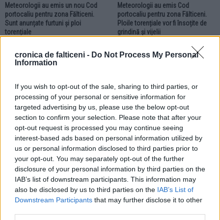
Meteorologii au emis un nou Cod
Meteorologii au emis Cod
portocaliu pentru zona Fălticeni.
portocaliu pentru zona Fălticeni.
Sunt anunțate furtuni și ploi
Ploile torențiale vor fi însoțite de
torențiale
grindină și vijelii
cronica de falticeni -
Do Not Process My Personal
ACTUALITATE
Information
If you wish to opt-out of the sale, sharing to third parties, or
processing of your personal or sensitive information for
targeted advertising by us, please use the below opt-out
section to confirm your selection. Please note that after your
opt-out request is processed you may continue seeing
07.07.2026
interest-based ads based on personal information utilized by
Meteorologii au emis două Coduri
us or personal information disclosed to third parties prior to
galbene pentru zona Fălticeni. Sunt
anunțate ploi torențiale și vijelii
your opt-out. You may separately opt-out of the further
disclosure of your personal information by third parties on the
IAB’s list of downstream participants. This information may
ACTUALITATE
ACTUALITATE
also be disclosed by us to third parties on the
IAB’s List of
Downstream Participants
that may further disclose it to other
third parties.