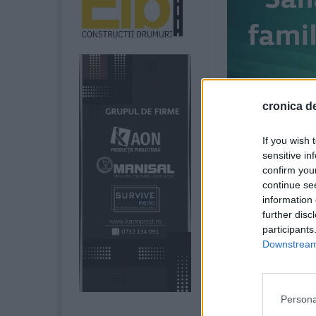
cronica de
If you wish 
sensitive in
confirm you
continue se
information 
further disc
participants
Downstream 
Persona