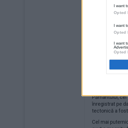
I want t
Opted 
I want t
Opted 
I want 
Advertis
Opted 
Potrivit Institu
Pământului, cel
înregistrat pe d
tectonică a fost
Cel mai puterni