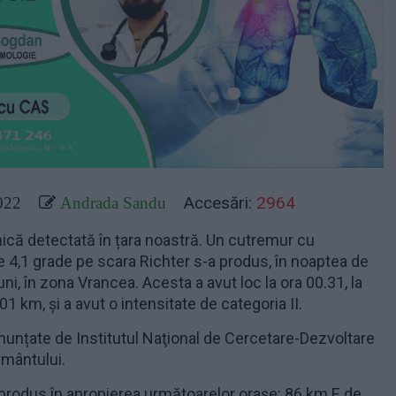
Accesări:
2964
022
Andrada Sandu
mică detectată în țara noastră. Un cutremur cu
 4,1 grade pe scara Richter s-a produs, în noaptea de
ni, în zona Vrancea. Acesta a avut loc la ora 00.31, la
 km, și a avut o intensitate de categoria II.
nunțate de Institutul Naţional de Cercetare-Dezvoltare
ământului.
produs în apropierea următoarelor oraşe: 86 km E de