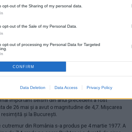
o opt-out of the Sharing of my personal data.
In
o opt-out of the Sale of my Personal Data.
In
to opt-out of processing my Personal Data for Targeted
ing.
In
CONFIRM
Data Deletion
Data Access
Privacy Policy
tuuil Naţional de Cercetare-Dezvoltare pentru Fizica
 mai important seism din anul precedent a fost
ata de 26 mai şi a avut o magnitudine de 4,7. Mișcarea
 resimțită şi la București.
c cutremur din România s-a produs pe 4 martie 1977. A