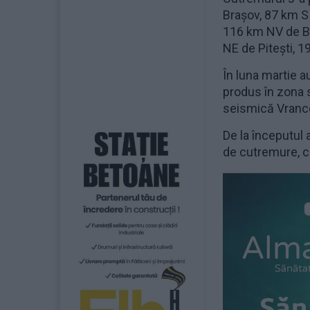
Brașov, 87 km S
116 km NV de Br
NE de Pitești, 1
În luna martie 
produs în zona 
seismică Vrance
De la începutul 
de cutremure, cu