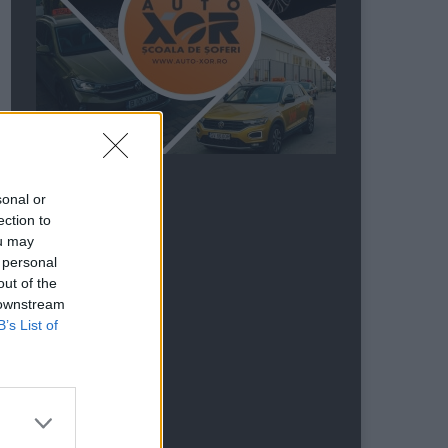
sonal or
ection to
ou may
 personal
out of the
 downstream
B’s List of