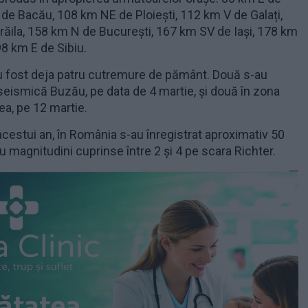
 de Bacău, 108 km NE de Ploiești, 112 km V de Galați,
ăila, 158 km N de București, 167 km SV de Iași, 178 km
98 km E de Sibiu.
au fost deja patru cutremure de pământ. Două s-au
seismică Buzău, pe data de 4 martie, și două în zona
a, pe 12 martie.
acestui an, în România s-au înregistrat aproximativ 50
 magnitudini cuprinse între 2 şi 4 pe scara Richter.