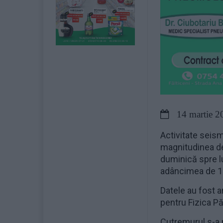
14 martie 2
Activitate seis
magnitudinea de
duminică spre lu
adâncimea de 101
Datele au fost a
pentru Fizica P
Cutremurul s-a 