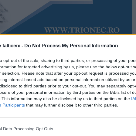
 falticeni -
Do Not Process My Personal Information
Accesări:
749
022
Rudy Hödl
to opt-out of the sale, sharing to third parties, or processing of your per
țional se dezbat teme importante pentru lumea de azi
formation for targeted advertising by us, please use the below opt-out s
legiul „Vasile Lovinescu” va găzdui două conferințe
r selection. Please note that after your opt-out request is processed y
e subiecte de ecologie și teledetecție, ambele având ca
eing interest-based ads based on personal information utilized by us or
voltare durabilă. Profesorul și cercetătorul francez
disclosed to third parties prior to your opt-out. You may separately opt-
e revine la Fălticeni pentru a se întâlni cu elevii și
losure of your personal information by third parties on the IAB’s list of
mai mari unități de învățământ de la nivel local, din
. This information may also be disclosed by us to third parties on the
IA
Participants
that may further disclose it to other third parties.
ma o atitudine ecologică pozitivă.
 este programată pe 22 martie și se intitulează „Apa,
lului XXI”.
l Data Processing Opt Outs