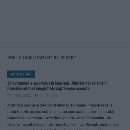
POSTS TAGGED WITH "CUTREMUR"
ACTUALITATE
11 cutremure s-au produs în luna mai. Ultimele trei seisme în
România au fost înregistrate săptămâna aceasta
19.05.2022
0
268
Activitate seismică devine tot intensă. România înregistrează la
două-trei zile un nou cutremur, după cum arată datele Institutului
Național de Cercetare-Dezvoltare pentru Fizica Pământului. Din
fericire, majoritatea sunt de magnitudine mică. Ultimul cutremur s-a