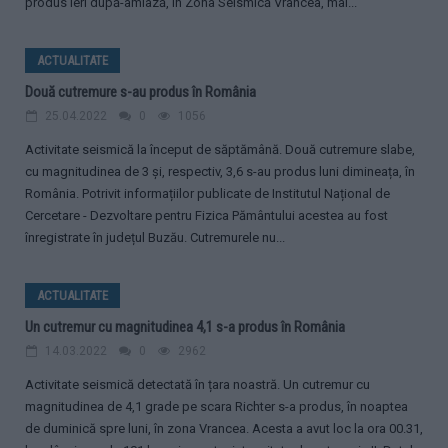
produs ieri după-amiază, în Zona Seismică Vrancea, mai...
ACTUALITATE
Două cutremure s-au produs în România
25.04.2022
0
1056
Activitate seismică la început de săptămână. Două cutremure slabe,
cu magnitudinea de 3 şi, respectiv, 3,6 s-au produs luni dimineața, în
România. Potrivit informațiilor publicate de Institutul Național de
Cercetare - Dezvoltare pentru Fizica Pământului acestea au fost
înregistrate în județul Buzău. Cutremurele nu...
ACTUALITATE
Un cutremur cu magnitudinea 4,1 s-a produs în România
14.03.2022
0
2962
Activitate seismică detectată în țara noastră. Un cutremur cu
magnitudinea de 4,1 grade pe scara Richter s-a produs, în noaptea
de duminică spre luni, în zona Vrancea. Acesta a avut loc la ora 00.31,