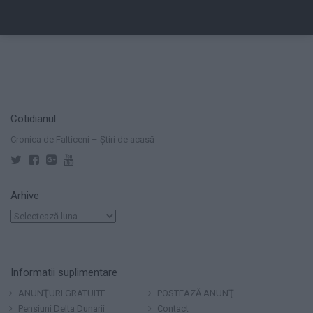
Cotidianul
Cronica de Falticeni – Știri de acasă
Arhive
Arhive
Informatii suplimentare
ANUNŢURI GRATUITE
POSTEAZĂ ANUNŢ
Pensiuni Delta Dunarii
Contact