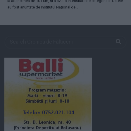
la adâncimea de 101 km, și a avut o intensitate de categoria II. Datele
au fost anunțate de Institutul Naţional de...