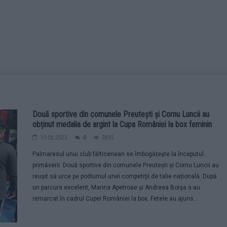
Două sportive din comunele Preutești și Cornu Luncii au
obținut medalia de argint la Cupa României la box feminin
10.03.2022
0
2835
Palmaresul unui club fălticenean se îmbogățește la începutul
primăverii. Două sportive din comunele Preutești și Cornu Luncii au
reușit să urce pe podiumul unei competiții de talie națională. După
un parcurs excelent, Marina Apetroae şi Andreea Borşa s-au
remarcat în cadrul Cupei României la box. Fetele au ajuns...