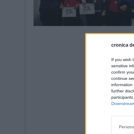
cronica de
If you wish 
sensitive in
confirm you
continue se
information 
further disc
participants
Downstream 
Persona