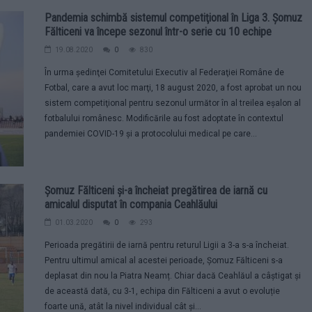
Pandemia schimbă sistemul competiţional în Liga 3. Şomuz
Fălticeni va începe sezonul într-o serie cu 10 echipe
19.08.2020
0
830
În urma şedinţei Comitetului Executiv al Federaţiei Române de
Fotbal, care a avut loc marţi, 18 august 2020, a fost aprobat un nou
sistem competiţional pentru sezonul următor în al treilea eșalon al
fotbalului românesc. Modificările au fost adoptate în contextul
pandemiei COVID-19 și a protocolului medical pe care...
Șomuz Fălticeni și-a încheiat pregătirea de iarnă cu
amicalul disputat în compania Ceahlăului
01.03.2020
0
293
Perioada pregătirii de iarnă pentru returul Ligii a 3-a s-a încheiat.
Pentru ultimul amical al acestei perioade, Șomuz Fălticeni s-a
deplasat din nou la Piatra Neamț. Chiar dacă Ceahlăul a câștigat și
de această dată, cu 3-1, echipa din Fălticeni a avut o evoluție
foarte ună, atât la nivel individual cât și...