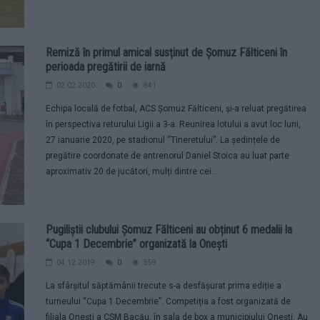
Remiză în primul amical susținut de Șomuz Fălticeni în
perioada pregătirii de iarnă
02.02.2020
0
841
Echipa locală de fotbal, ACS Șomuz Fălticeni, și-a reluat pregătirea
în perspectiva returului Ligii a 3-a. Reunirea lotului a avut loc luni,
27 ianuarie 2020, pe stadionul “Tineretului”. La ședințele de
pregătire coordonate de antrenorul Daniel Stoica au luat parte
aproximativ 20 de jucători, mulți dintre cei...
Pugiliștii clubului Șomuz Fălticeni au obținut 6 medalii la
“Cupa 1 Decembrie” organizată la Onești
04.12.2019
0
559
La sfârșitul săptămânii trecute s-a desfășurat prima ediție a
turneului “Cupa 1 Decembrie”. Competiția a fost organizată de
filiala Onești a CSM Bacău, în sala de box a municipiului Onești. Au