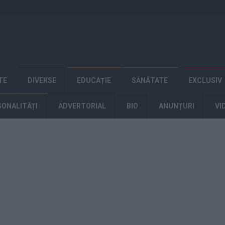
TE
DIVERSE
EDUCAȚIE
SĂNĂTATE
EXCLUSIV
SONALITĂȚI
ADVERTORIAL
BIO
ANUNȚURI
VI