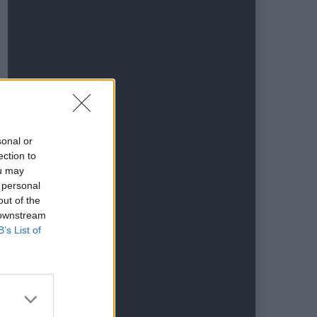
sonal or
ection to
ou may
 personal
out of the
 downstream
B’s List of