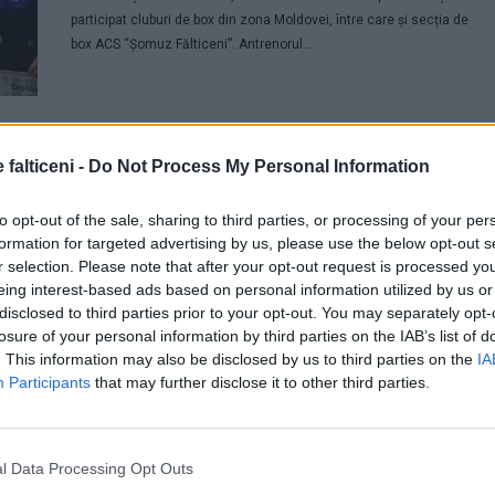
participat cluburi de box din zona Moldovei, între care și secția de
box ACS “Șomuz Fălticeni”. Antrenorul...
 falticeni -
Do Not Process My Personal Information
to opt-out of the sale, sharing to third parties, or processing of your per
formation for targeted advertising by us, please use the below opt-out s
r selection. Please note that after your opt-out request is processed y
eing interest-based ads based on personal information utilized by us or
disclosed to third parties prior to your opt-out. You may separately opt-
losure of your personal information by third parties on the IAB’s list of
. This information may also be disclosed by us to third parties on the
IA
Participants
that may further disclose it to other third parties.
l Data Processing Opt Outs