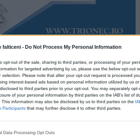
 falticeni -
Do Not Process My Personal Information
Accesări:
1110
26
Rudy Hödl
to opt-out of the sale, sharing to third parties, or processing of your per
ontroale. Polițiștii Municipiului Fălticeni au desfășurat
formation for targeted advertising by us, please use the below opt-out s
lă acțiune de control din acest an, într-o intervenție
r selection. Please note that after your opt-out request is processed y
nie rutieră, de ordine și de siguranță publică. 20 de
eing interest-based ads based on personal information utilized by us or
pat la activitățile propuse, fiind angrenați inclusiv
disclosed to third parties prior to your opt-out. You may separately opt-
 din cadrul Secțiilor de Poliție Rurală.
losure of your personal information by third parties on the IAB’s list of
. This information may also be disclosed by us to third parties on the
IA
azii au fost multipple și au vizat scop prevenirea și
Participants
that may further disclose it to other third parties.
lor antisociale, verificarea respectării legislației în
ial, dar și depistarea persoanelor care încalcă
sau comit alte abateri.
l Data Processing Opt Outs