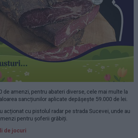
200 de amenzi, pentru abateri diverse, cele mai multe la
Valoarea sancțiunilor aplicate depășește 59.000 de lei.
i au acționat cu pistolul radar pe strada Sucevei, unde au
amenzi pentru șoferii grăbiți.
i de jocuri