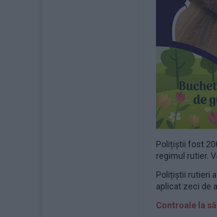
Polițiștii fost 
regimul rutier. 
Polițiștii rutier
aplicat zeci de 
Controale la săl