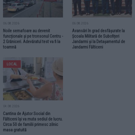
06.08.2026
06.08.2026
Noile semafoare au devenit
Avansări în grad desfășurate la
funcționale și pe tronsonul Centru -
Școala Militară de Subofițeri
2 Grăniceri. Adevăratul test va fi la
Jandarmi și la Detașamentul de
toamnă
Jandarmi Fălticeni
LOCAL
04.08.2026
Cantina de Ajutor Social din
Fălticeni își va muta sediul de lucru.
Circa 50 de familii primesc zilnic
masa gratuită