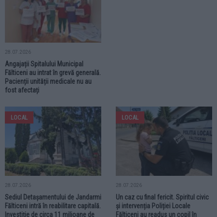
28.07.2026
Angajații Spitalului Municipal
Fălticeni au intrat în grevă generală.
Pacienții unității medicale nu au
fost afectați
LOCAL
LOCAL
28.07.2026
28.07.2026
Sediul Detașamentului de Jandarmi
Un caz cu final fericit. Spiritul civic
Fălticeni intră în reabilitare capitală.
și intervenția Poliției Locale
Investiție de circa 11 milioane de
Fălticeni au readus un copil în