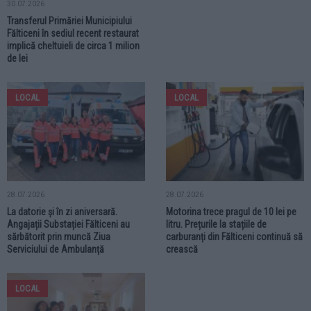
30.07.2026
Transferul Primăriei Municipiului
Fălticeni în sediul recent restaurat
implică cheltuieli de circa 1 milion
de lei
LOCAL
LOCAL
28.07.2026
28.07.2026
La datorie și în zi aniversară.
Motorina trece pragul de 10 lei pe
Angajații Substației Fălticeni au
litru. Prețurile la stațiile de
sărbătorit prin muncă Ziua
carburanți din Fălticeni continuă să
Serviciului de Ambulanță
crească
LOCAL