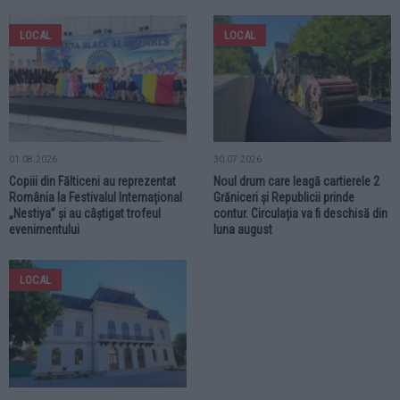
LOCAL
LOCAL
01.08.2026
30.07.2026
Copiii din Fălticeni au reprezentat
Noul drum care leagă cartierele 2
România la Festivalul Internațional
Grăniceri și Republicii prinde
„Nestiya” și au câștigat trofeul
contur. Circulația va fi deschisă din
evenimentului
luna august
LOCAL