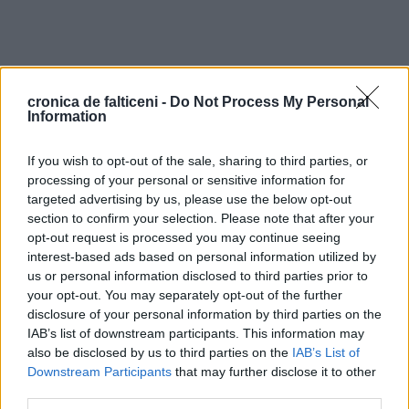
cronica de falticeni -
Do Not Process My Personal
Information
If you wish to opt-out of the sale, sharing to third parties, or
processing of your personal or sensitive information for
targeted advertising by us, please use the below opt-out
section to confirm your selection. Please note that after your
opt-out request is processed you may continue seeing
interest-based ads based on personal information utilized by
us or personal information disclosed to third parties prior to
your opt-out. You may separately opt-out of the further
disclosure of your personal information by third parties on the
NEXT ARTICLE
IAB’s list of downstream participants. This information may
Peste 14 mii de persoane infectate în România. La
also be disclosed by us to third parties on the
IAB’s List of
Suceava au fost înregistrate 25 de cazuri noi
Downstream Participants
that may further disclose it to other
PREVIOUS ARTICLE
Sprijinul pentru șomajul tehnic va fi acordat și după 15
third parties.
mai. În aprilie au fost suspendate peste 22 de mii de