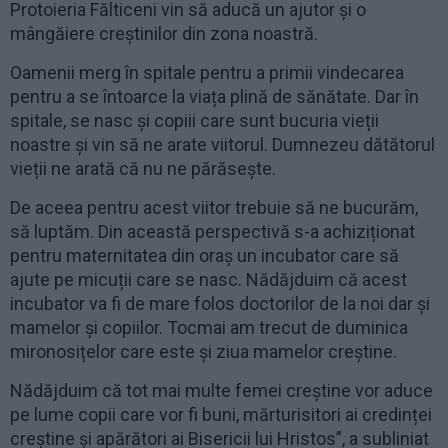
Protoieria Fălticeni vin să aducă un ajutor și o
mângăiere creștinilor din zona noastră.
Oamenii merg în spitale pentru a primii vindecarea
pentru a se întoarce la viața plină de sănătate. Dar în
spitale, se nasc și copiii care sunt bucuria vieții
noastre și vin să ne arate viitorul. Dumnezeu dătătorul
vieții ne arată că nu ne părăsește.
De aceea pentru acest viitor trebuie să ne bucurăm,
să luptăm. Din această perspectivă s-a achiziționat
pentru maternitatea din oraș un incubator care să
ajute pe micuții care se nasc. Nădăjduim că acest
incubator va fi de mare folos doctorilor de la noi dar și
mamelor și copiilor. Tocmai am trecut de duminica
mironosițelor care este și ziua mamelor creștine.
Nădăjduim că tot mai multe femei creștine vor aduce
pe lume copii care vor fi buni, mărturisitori ai credinței
creștine și apărători ai Bisericii lui Hristos”, a subliniat