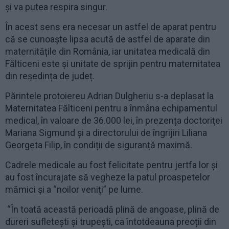
și va putea respira singur.
În acest sens era necesar un astfel de aparat pentru
că se cunoaște lipsa acută de astfel de aparate din
maternitățile din România, iar unitatea medicală din
Fălticeni este și unitate de sprijin pentru maternitatea
din reședința de județ.
Părintele protoiereu Adrian Dulgheriu s-a deplasat la
Maternitatea Fălticeni pentru a înmâna echipamentul
medical, în valoare de 36.000 lei, în prezența doctoriţei
Mariana Sigmund și a directorului de îngrijiri Liliana
Georgeta Filip, în condiții de siguranță maximă.
Cadrele medicale au fost felicitate pentru jertfa lor și
au fost încurajate să vegheze la patul proaspetelor
mămici și a “noilor veniți” pe lume.
“În toată această perioadă plină de angoase, plină de
dureri sufletești și trupești, ca întotdeauna preoții din