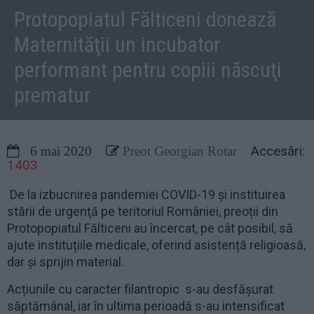
Protopopiatul Fălticeni donează
Maternităţii un incubator
performant pentru copiii născuţi
prematur
Accesări:
6 mai 2020
Preot Georgian Rotar
1403
De la izbucnirea pandemiei COVID-19 şi instituirea
stării de urgenţă pe teritoriul României, preoții din
Protopopiatul Fălticeni au încercat, pe cât posibil, să
ajute instituțiile medicale, oferind asistență religioasă,
dar și sprijin material.
Acțiunile cu caracter filantropic s-au desfășurat
săptămânal, iar în ultima perioadă s-au intensificat