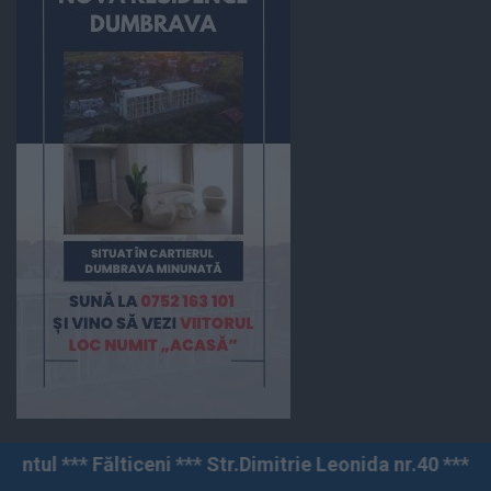
i *** Str.Dimitrie Leonida nr.40 *** 0230 546 380 ^^^ 