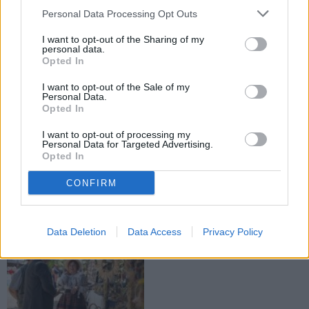
ȘTIRI
Personal Data Processing Opt Outs
I want to opt-out of the Sharing of my
personal data.
ACTUALITATE
ACTUALITATE
Opted In
I want to opt-out of the Sale of my
Personal Data.
Opted In
I want to opt-out of processing my
Personal Data for Targeted Advertising.
06.08.2026
03.08.2026
Opted In
Localitățile din zona Fălticeni se
Cod galben de caniculă pentru
află sub Cod portocaliu.
zona Fălticeni. Meteorologii anunță
CONFIRM
Meteorologii anunță vijelii și ploi
temperaturi de până la 37 de grade
torențiale
Celsius
Data Deletion
Data Access
Privacy Policy
ACTUALITATE