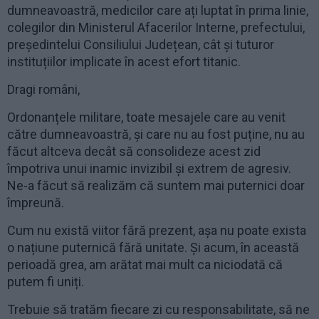
dumneavoastră, medicilor care ați luptat în prima linie,
colegilor din Ministerul Afacerilor Interne, prefectului,
președintelui Consiliului Județean, cât și tuturor
instituțiilor implicate în acest efort titanic.
Dragi români,
Ordonanțele militare, toate mesajele care au venit
către dumneavoastră, și care nu au fost puține, nu au
făcut altceva decât să consolideze acest zid
împotriva unui inamic invizibil și extrem de agresiv.
Ne-a făcut să realizăm că suntem mai puternici doar
împreună.
Cum nu există viitor fără prezent, așa nu poate exista
o națiune puternică fără unitate. Și acum, în această
perioadă grea, am arătat mai mult ca niciodată că
putem fi uniți.
Trebuie să tratăm fiecare zi cu responsabilitate, să ne