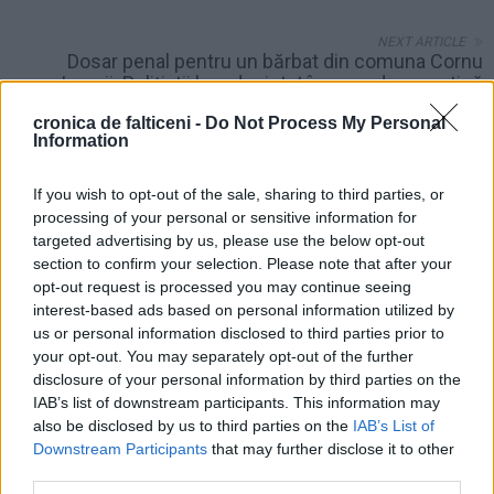
NEXT ARTICLE
Dosar penal pentru un bărbat din comuna Cornu
Luncii. Polițiștii l-au depistat în zona de carantină
PREVIOUS ARTICLE
România depășește bariera de 1.000 de decese
cronica de falticeni -
Do Not Process My Personal
Information
provocate de coronavirus. 20 de noi decese anunțate
If you wish to opt-out of the sale, sharing to third parties, or
processing of your personal or sensitive information for
targeted advertising by us, please use the below opt-out
section to confirm your selection. Please note that after your
opt-out request is processed you may continue seeing
interest-based ads based on personal information utilized by
us or personal information disclosed to third parties prior to
your opt-out. You may separately opt-out of the further
Rudy Hödl
disclosure of your personal information by third parties on the
IAB’s list of downstream participants. This information may
also be disclosed by us to third parties on the
IAB’s List of
Downstream Participants
that may further disclose it to other
third parties.