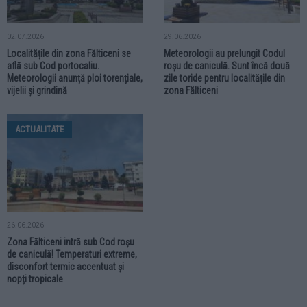
02.07.2026
29.06.2026
Localitățile din zona Fălticeni se
Meteorologii au prelungit Codul
află sub Cod portocaliu.
roșu de caniculă. Sunt încă două
Meteorologii anunță ploi torențiale,
zile toride pentru localitățile din
vijelii și grindină
zona Fălticeni
ACTUALITATE
26.06.2026
Zona Fălticeni intră sub Cod roșu
de caniculă! Temperaturi extreme,
disconfort termic accentuat și
nopți tropicale