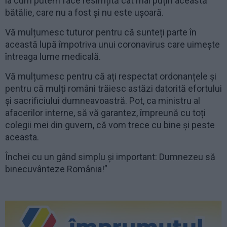
la cum putem face resimțită cât mai puțin această
bătălie, care nu a fost și nu este ușoară.
Vă mulțumesc tuturor pentru că sunteți parte în
această lupă împotriva unui coronavirus care uimește
întreaga lume medicală.
Vă mulțumesc pentru că ați respectat ordonanțele și
pentru că mulți români trăiesc astăzi datorită efortului
și sacrificiului dumneavoastră. Pot, ca ministru al
afacerilor interne, să vă garantez, împreună cu toți
colegii mei din guvern, că vom trece cu bine și peste
aceasta.
Închei cu un gând simplu și important: Dumnezeu să
binecuvânteze România!”