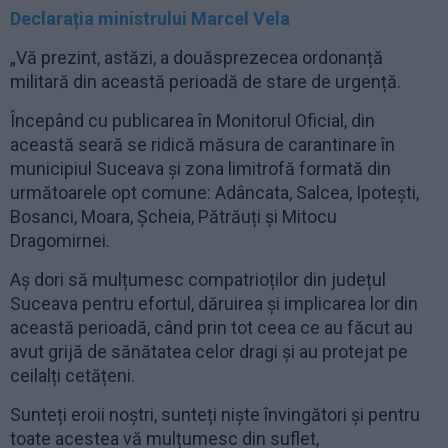
Declarația ministrului Marcel Vela
„Vă prezint, astăzi, a douăsprezecea ordonanță
militară din această perioadă de stare de urgență.
Începând cu publicarea în Monitorul Oficial, din
această seară se ridică măsura de carantinare în
municipiul Suceava și zona limitrofă formată din
următoarele opt comune: Adâncata, Salcea, Ipotești,
Bosanci, Moara, Șcheia, Pătrăuți și Mitocu
Dragomirnei.
Aș dori să mulțumesc compatrioților din județul
Suceava pentru efortul, dăruirea și implicarea lor din
această perioadă, când prin tot ceea ce au făcut au
avut grijă de sănătatea celor dragi și au protejat pe
ceilalți cetățeni.
Sunteți eroii noștri, sunteți niște învingători și pentru
toate acestea vă mulțumesc din suflet,