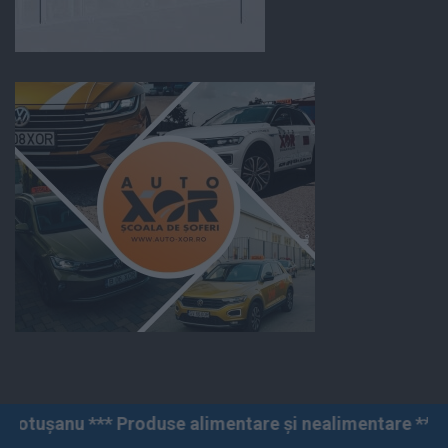
roduse alimentare și nealimentare *** Vânzări angro și