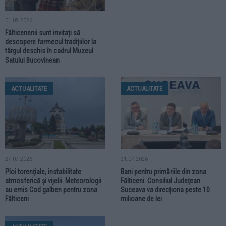
01.08.2026
Fălticenenii sunt invitați să
descopere farmecul tradițiilor la
târgul deschis în cadrul Muzeul
Satului Bucovinean
ACTUALITATE
ACTUALITATE
27.07.2026
21.07.2026
Ploi torențiale, instabilitate
Bani pentru primăriile din zona
atmosferică și vijelii. Meteorologii
Fălticeni. Consiliul Județean
au emis Cod galben pentru zona
Suceava va direcționa peste 10
Fălticeni
milioane de lei