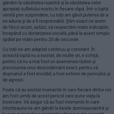
gândim la sănătatea noastră și la sănătatea celor
apropiați sufletului nostru în fiecare clipă. Într-o luptă
venită prin surprindere, cu toții am găsit puterea de a
ne aduna și de a fi responsabili. Știm exact ce avem
de făcut acum, astăzi, să respectăm toate indicațiile,
începând cu distanțarea socială, până la acest simplu
spălat pe mâini pentru 20 de secunde.
Cu toții ne-am adaptat continuu și constant. În
această luptă nu a existat, de multe ori, o schiță,
pentru că nu a mai fost un asemenea război și
previziunea unui deznodământ exact, pentru că
dușmanul a fost invizibil, a fost extrem de periculos și
de agresiv.
Poate că au existat momente în care fiecare dintre noi
am fost uimiți de acest pericol care pune viața la
încercare. Vă asigur că au fost momente în care
întotdeauna ne-am gândit la binele dumneavoastră și