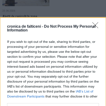
25.06.2026
Alertă de caniculă în zona
Fălticeni. Meteorologii au emis Cod
galben. Vor fi temperaturi de până
cronica de falticeni -
Do Not Process My Personal
la 35 de grade
Information
If you wish to opt-out of the sale, sharing to third parties, or
processing of your personal or sensitive information for
targeted advertising by us, please use the below opt-out
section to confirm your selection. Please note that after your
opt-out request is processed you may continue seeing
interest-based ads based on personal information utilized by
us or personal information disclosed to third parties prior to
your opt-out. You may separately opt-out of the further
disclosure of your personal information by third parties on the
IAB’s list of downstream participants. This information may
also be disclosed by us to third parties on the
IAB’s List of
Downstream Participants
that may further disclose it to other
third parties.