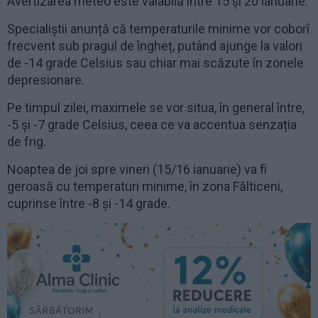
Avertizarea meteo este valabilă între 15 și 20 ianuarie.
Specialiștii anunță că temperaturile minime vor coborî
frecvent sub pragul de îngheț, putând ajunge la valori
de -14 grade Celsius sau chiar mai scăzute în zonele
depresionare.
Pe timpul zilei, maximele se vor situa, în general între,
-5 și -7 grade Celsius, ceea ce va accentua senzația
de frig.
Noaptea de joi spre vineri (15/16 ianuarie) va fi
geroasă cu temperaturi minime, în zona Fălticeni,
cuprinse între -8 și -14 grade.