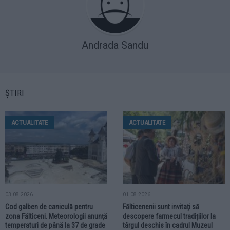
Andrada Sandu
ȘTIRI
ACTUALITATE
ACTUALITATE
03.08.2026
01.08.2026
Cod galben de caniculă pentru
Fălticenenii sunt invitați să
zona Fălticeni. Meteorologii anunță
descopere farmecul tradițiilor la
temperaturi de până la 37 de grade
târgul deschis în cadrul Muzeul