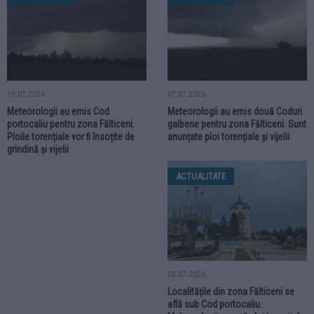
19.07.2026
07.07.2026
Meteorologii au emis Cod
Meteorologii au emis două Coduri
portocaliu pentru zona Fălticeni.
galbene pentru zona Fălticeni. Sunt
Ploile torențiale vor fi însoțite de
anunțate ploi torențiale și vijelii
grindină și vijelii
ACTUALITATE
02.07.2026
Localitățile din zona Fălticeni se
află sub Cod portocaliu.