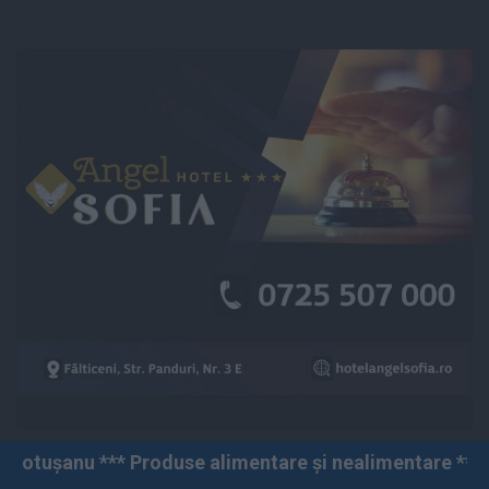
Produse alimentare și nealimentare *** Vânzări angro și