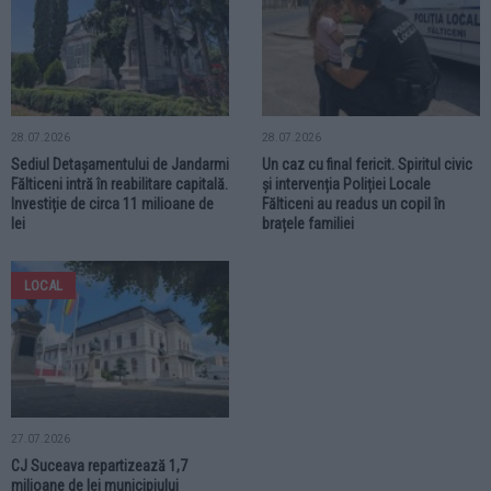
28.07.2026
28.07.2026
Sediul Detașamentului de Jandarmi
Un caz cu final fericit. Spiritul civic
Fălticeni intră în reabilitare capitală.
și intervenția Poliției Locale
Investiție de circa 11 milioane de
Fălticeni au readus un copil în
lei
brațele familiei
LOCAL
27.07.2026
CJ Suceava repartizează 1,7
milioane de lei municipiului