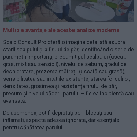
Multiple avantaje ale acestei analize moderne
Scalp Consult Pro oferă o imagine detaliată asupra
stării scalpului și a firului de păr, identificând o serie de
parametri importanți, precum tipul scalpului (uscat,
gras, mixt sau sensibil), nivelul de sebum, gradul de
deshidratare, prezența mătreții (uscată sau grasă),
sensibilitatea sau iritațiile existente, starea foliculilor,
densitatea, grosimea și rezistența firului de păr,
precum și nivelul căderii părului – fie ea incipientă sau
avansată.
De asemenea, pot fi depistați porii blocați sau
inflamați, aspecte adesea ignorate, dar esențiale
pentru sănătatea părului.