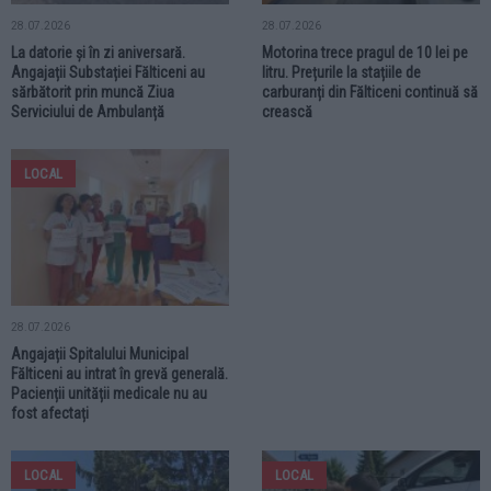
28.07.2026
28.07.2026
La datorie și în zi aniversară.
Motorina trece pragul de 10 lei pe
Angajații Substației Fălticeni au
litru. Prețurile la stațiile de
sărbătorit prin muncă Ziua
carburanți din Fălticeni continuă să
Serviciului de Ambulanță
crească
LOCAL
28.07.2026
Angajații Spitalului Municipal
Fălticeni au intrat în grevă generală.
Pacienții unității medicale nu au
fost afectați
LOCAL
LOCAL