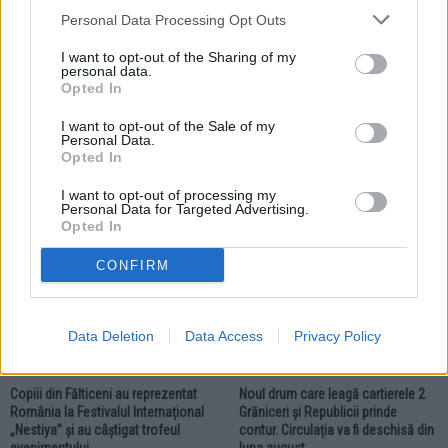
Personal Data Processing Opt Outs
I want to opt-out of the Sharing of my
personal data.
Opted In
04.08.2026
Cantina de Ajutor Social din
I want to opt-out of the Sale of my
Fălticeni își va muta sediul de lucru.
Personal Data.
Circa 50 de familii primesc zilnic
Opted In
masa gratuită
I want to opt-out of processing my
Personal Data for Targeted Advertising.
Opted In
LOCAL
LOCAL
CONFIRM
Data Deletion
Data Access
Privacy Policy
01.08.2026
30.07.2026
Copiii din Fălticeni au reprezentat
Noul drum care leagă cartierele 2
România la Festivalul Internațional
Grăniceri și Republicii prinde
„Nestiya” și au câștigat trofeul
contur. Circulația va fi deschisă din
evenimentului
luna august