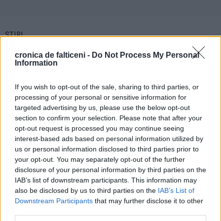
ȘTIRI
cronica de falticeni -
Do Not Process My Personal
Information
LOCAL
LOCAL
If you wish to opt-out of the sale, sharing to third parties, or
processing of your personal or sensitive information for
targeted advertising by us, please use the below opt-out
section to confirm your selection. Please note that after your
opt-out request is processed you may continue seeing
06.08.2026
06.08.2026
interest-based ads based on personal information utilized by
Noile semafoare au devenit
Avansări în grad desfășurate la
us or personal information disclosed to third parties prior to
funcționale și pe tronsonul Centru -
Școala Militară de Subofițeri
your opt-out. You may separately opt-out of the further
2 Grăniceri. Adevăratul test va fi la
Jandarmi și la Detașamentul de
disclosure of your personal information by third parties on the
toamnă
Jandarmi Fălticeni
IAB’s list of downstream participants. This information may
also be disclosed by us to third parties on the
IAB’s List of
LOCAL
Downstream Participants
that may further disclose it to other
third parties.