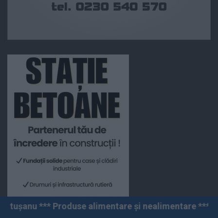
oduse alimentare și nealimentare *** Vânzări angro și 