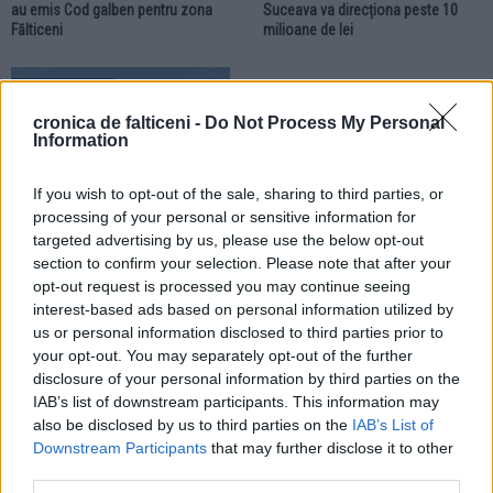
au emis Cod galben pentru zona
Suceava va direcționa peste 10
Fălticeni
milioane de lei
ACTUALITATE
cronica de falticeni -
Do Not Process My Personal
Information
If you wish to opt-out of the sale, sharing to third parties, or
processing of your personal or sensitive information for
targeted advertising by us, please use the below opt-out
20.07.2026
section to confirm your selection. Please note that after your
Amendă de 60.000 de lei pentru un
opt-out request is processed you may continue seeing
agent economic din Fălticeni.
interest-based ads based on personal information utilized by
Deșeurile erau depozitate
us or personal information disclosed to third parties prior to
necorespunzător
your opt-out. You may separately opt-out of the further
disclosure of your personal information by third parties on the
ACTUALITATE
ACTUALITATE
IAB’s list of downstream participants. This information may
also be disclosed by us to third parties on the
IAB’s List of
Downstream Participants
that may further disclose it to other
third parties.