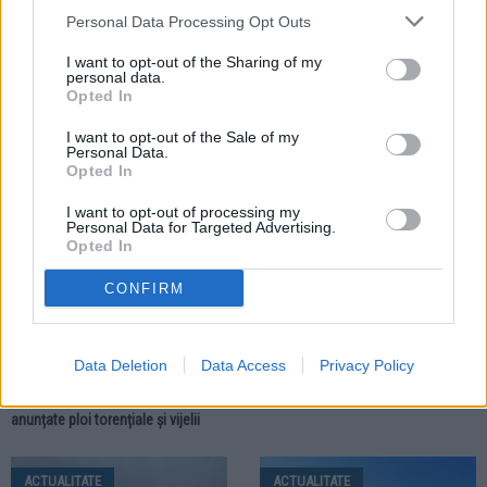
Personal Data Processing Opt Outs
20.07.2026
19.07.2026
I want to opt-out of the Sharing of my
personal data.
Meteorologii au emis un nou Cod
Meteorologii au emis Cod
Opted In
portocaliu pentru zona Fălticeni.
portocaliu pentru zona Fălticeni.
Sunt anunțate furtuni și ploi
Ploile torențiale vor fi însoțite de
I want to opt-out of the Sale of my
torențiale
grindină și vijelii
Personal Data.
Opted In
ACTUALITATE
I want to opt-out of processing my
Personal Data for Targeted Advertising.
Opted In
CONFIRM
07.07.2026
Data Deletion
Data Access
Privacy Policy
Meteorologii au emis două Coduri
galbene pentru zona Fălticeni. Sunt
anunțate ploi torențiale și vijelii
ACTUALITATE
ACTUALITATE