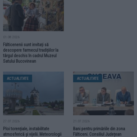
01.08.2026
Fălticenenii sunt invitați să
descopere farmecul tradițiilor la
târgul deschis în cadrul Muzeul
Satului Bucovinean
ACTUALITATE
ACTUALITATE
27.07.2026
21.07.2026
Ploi torențiale, instabilitate
Bani pentru primăriile din zona
atmosferică și vijelii. Meteorologii
Fălticeni. Consiliul Județean