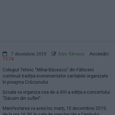
Accesări:
7 decembrie 2019
Alex Săvescu
1174
Colegiul Tehnic “Mihai Băcescu” din Fălticeni
continuă tradiția evenimentelor caritabile organizate
în preajma Crăciunului.
Școala va organiza cea de-a XIII-a ediția a concertului
“Dăruim din suflet”.
Manifestarea va avea loc marți, 10 decembrie 2019,
de la ora 16.30, în sala de spectacole a Centrului