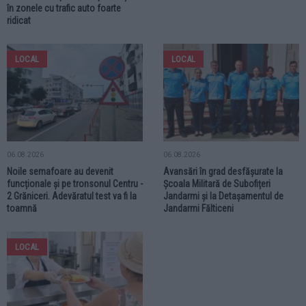
în zonele cu trafic auto foarte
ridicat
LOCAL
LOCAL
06.08.2026
06.08.2026
Noile semafoare au devenit
Avansări în grad desfășurate la
funcționale și pe tronsonul Centru -
Școala Militară de Subofițeri
2 Grăniceri. Adevăratul test va fi la
Jandarmi și la Detașamentul de
toamnă
Jandarmi Fălticeni
LOCAL