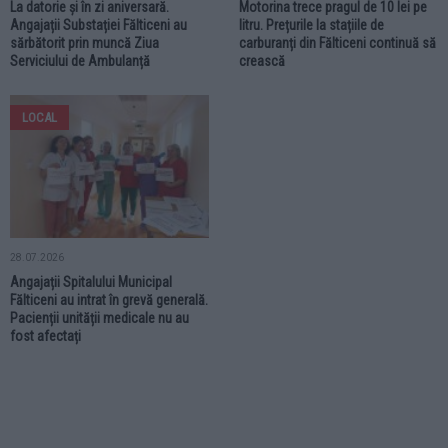
La datorie și în zi aniversară.
Motorina trece pragul de 10 lei pe
Angajații Substației Fălticeni au
litru. Prețurile la stațiile de
sărbătorit prin muncă Ziua
carburanți din Fălticeni continuă să
Serviciului de Ambulanță
crească
LOCAL
28.07.2026
Angajații Spitalului Municipal
Fălticeni au intrat în grevă generală.
Pacienții unității medicale nu au
fost afectați