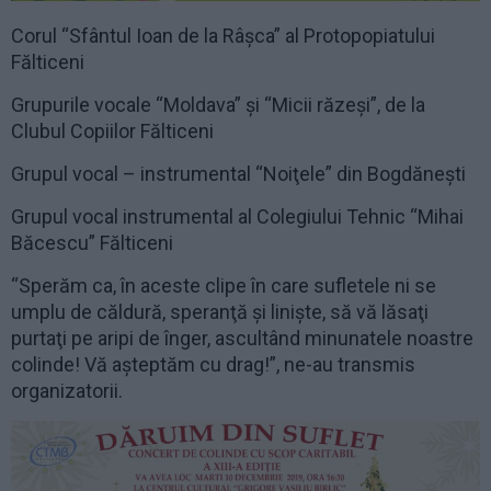
Corul “Sfântul Ioan de la Râșca” al Protopopiatului
Fălticeni
Grupurile vocale “Moldava” și “Micii răzeși”, de la
Clubul Copiilor Fălticeni
Grupul vocal – instrumental “Noiţele” din Bogdăneşti
Grupul vocal instrumental al Colegiului Tehnic “Mihai
Băcescu” Fălticeni
“Sperăm ca, în aceste clipe în care sufletele ni se
umplu de căldură, speranţă şi linişte, să vă lăsaţi
purtaţi pe aripi de înger, ascultând minunatele noastre
colinde! Vă aşteptăm cu drag!”, ne-au transmis
organizatorii.