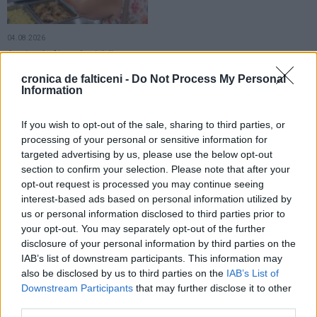
04.08.2026
Cantina de Ajutor Social din
Fălticeni își va muta sediul de lucru.
cronica de falticeni -
Do Not Process My Personal
Circa 50 de familii primesc zilnic
Information
masa gratuită
If you wish to opt-out of the sale, sharing to third parties, or
LOCAL
LOCAL
processing of your personal or sensitive information for
targeted advertising by us, please use the below opt-out
section to confirm your selection. Please note that after your
opt-out request is processed you may continue seeing
interest-based ads based on personal information utilized by
us or personal information disclosed to third parties prior to
your opt-out. You may separately opt-out of the further
01.08.2026
30.07.2026
disclosure of your personal information by third parties on the
Copiii din Fălticeni au reprezentat
Noul drum care leagă cartierele 2
IAB’s list of downstream participants. This information may
România la Festivalul Internațional
Grăniceri și Republicii prinde
also be disclosed by us to third parties on the
IAB’s List of
„Nestiya” și au câștigat trofeul
contur. Circulația va fi deschisă din
evenimentului
luna august
Downstream Participants
that may further disclose it to other
third parties.