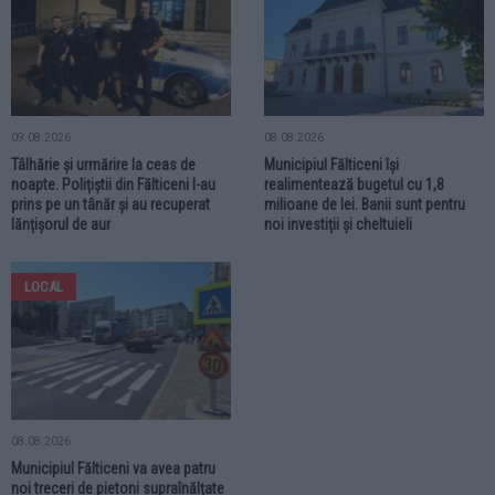
09.08.2026
08.08.2026
Tâlhărie și urmărire la ceas de
Municipiul Fălticeni își
noapte. Polițiștii din Fălticeni l-au
realimentează bugetul cu 1,8
prins pe un tânăr și au recuperat
milioane de lei. Banii sunt pentru
lănțișorul de aur
noi investiții și cheltuieli
LOCAL
08.08.2026
Municipiul Fălticeni va avea patru
noi treceri de pietoni supraînălțate