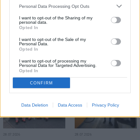
LOCAL
Personal Data Processing Opt Outs
I want to opt-out of the Sharing of my
personal data.
Opted In
I want to opt-out of the Sale of my
Personal Data.
Opted In
30.07.2026
Transferul Primăriei Municipiului
I want to opt-out of processing my
Fălticeni în sediul recent restaurat
Personal Data for Targeted Advertising.
implică cheltuieli de circa 1 milion
Opted In
de lei
CONFIRM
LOCAL
LOCAL
Data Deletion
Data Access
Privacy Policy
28.07.2026
28.07.2026