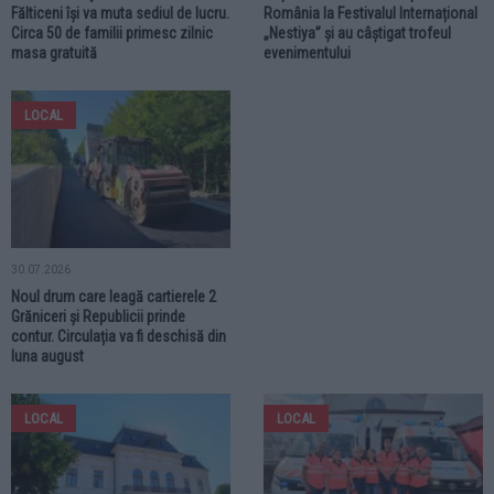
Fălticeni își va muta sediul de lucru.
România la Festivalul Internațional
Circa 50 de familii primesc zilnic
„Nestiya” și au câștigat trofeul
masa gratuită
evenimentului
LOCAL
30.07.2026
Noul drum care leagă cartierele 2
Grăniceri și Republicii prinde
contur. Circulația va fi deschisă din
luna august
LOCAL
LOCAL