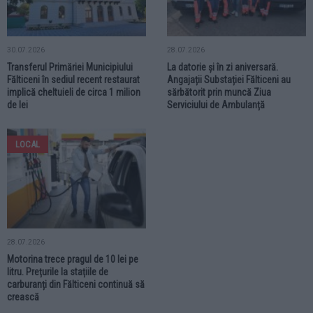
30.07.2026
28.07.2026
Transferul Primăriei Municipiului
La datorie și în zi aniversară.
Fălticeni în sediul recent restaurat
Angajații Substației Fălticeni au
implică cheltuieli de circa 1 milion
sărbătorit prin muncă Ziua
de lei
Serviciului de Ambulanță
LOCAL
28.07.2026
Motorina trece pragul de 10 lei pe
litru. Prețurile la stațiile de
carburanți din Fălticeni continuă să
crească