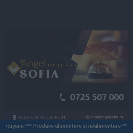
oduse alimentare și nealimentare *** Vânzări angro și 