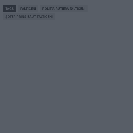
TAGS
FĂLTICENI
POLITIA RUTIERA FALTICENI
ȘOFER PRINS BĂUT FĂLTICENI