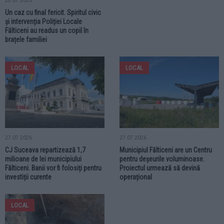
28.07.2026
Un caz cu final fericit. Spiritul civic
și intervenția Poliției Locale
Fălticeni au readus un copil în
brațele familiei
LOCAL
LOCAL
27.07.2026
27.07.2026
CJ Suceava repartizează 1,7
Municipiul Fălticeni are un Centru
milioane de lei municipiului
pentru deșeurile voluminoase.
Fălticeni. Banii vor fi folosiți pentru
Proiectul urmează să devină
investiții curente
operațional
LOCAL