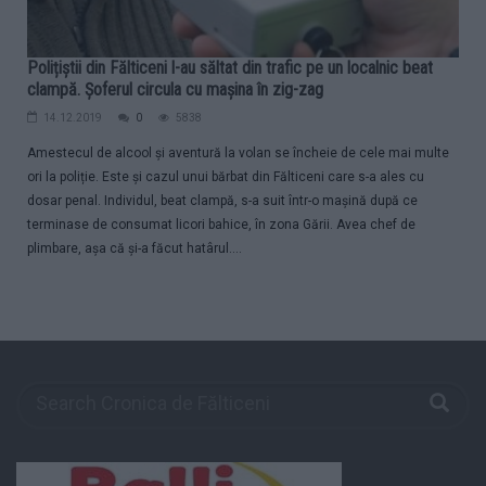
Polițiștii din Fălticeni l-au săltat din trafic pe un localnic beat
clampă. Șoferul circula cu mașina în zig-zag
14.12.2019
0
5838
Amestecul de alcool și aventură la volan se încheie de cele mai multe
ori la poliție. Este și cazul unui bărbat din Fălticeni care s-a ales cu
dosar penal. Individul, beat clampă, s-a suit într-o mașină după ce
terminase de consumat licori bahice, în zona Gării. Avea chef de
plimbare, așa că și-a făcut hatârul....