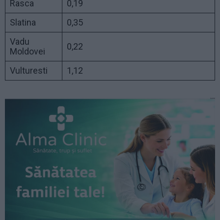
Rasca
0,19
Slatina
0,35
Vadu
0,22
Moldovei
Vulturesti
1,12