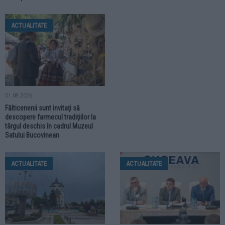
ACTUALITATE
01.08.2026
Fălticenenii sunt invitați să
descopere farmecul tradițiilor la
târgul deschis în cadrul Muzeul
Satului Bucovinean
ACTUALITATE
ACTUALITATE