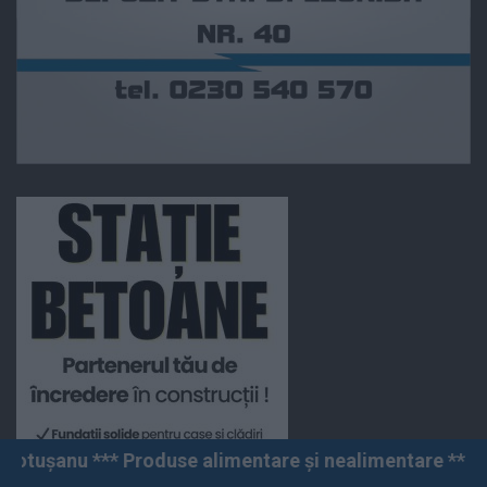
roduse alimentare și nealimentare *** Vânzări angro și