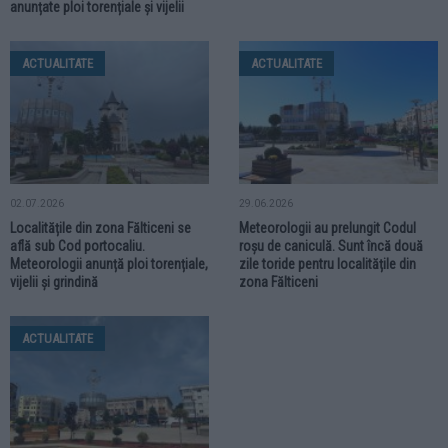
anunțate ploi torențiale și vijelii
ACTUALITATE
ACTUALITATE
02.07.2026
29.06.2026
Localitățile din zona Fălticeni se
Meteorologii au prelungit Codul
află sub Cod portocaliu.
roșu de caniculă. Sunt încă două
Meteorologii anunță ploi torențiale,
zile toride pentru localitățile din
vijelii și grindină
zona Fălticeni
ACTUALITATE