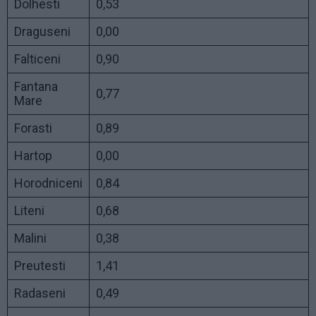
Dolhesti
0,53
Draguseni
0,00
Falticeni
0,90
Fantana
0,77
Mare
Forasti
0,89
Hartop
0,00
Horodniceni
0,84
Liteni
0,68
Malini
0,38
Preutesti
1,41
Radaseni
0,49