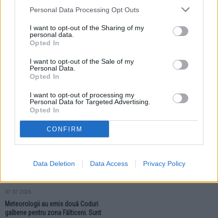
Personal Data Processing Opt Outs
I want to opt-out of the Sharing of my
personal data.
Opted In
20.07.2026
19.07.2026
I want to opt-out of the Sale of my
Personal Data.
Meteorologii au emis un nou Cod
Meteorologii au emis Cod
Opted In
portocaliu pentru zona Fălticeni.
portocaliu pentru zona Fălticeni.
Sunt anunțate furtuni și ploi
Ploile torențiale vor fi însoțite de
I want to opt-out of processing my
torențiale
grindină și vijelii
Personal Data for Targeted Advertising.
Opted In
ACTUALITATE
CONFIRM
Data Deletion
Data Access
Privacy Policy
07.07.2026
Meteorologii au emis două Coduri
galbene pentru zona Fălticeni. Sunt