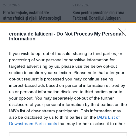
27.07.2026
21.07.2026
Ploi torențiale, instabilitate
Bani pentru primăriile din zona
atmosferică și vijelii. Meteorologii
Fălticeni. Consiliul Județean
au emis Cod galben pentru zona
Suceava va direcționa peste 10
Fălticeni
milioane de lei
cronica de falticeni -
Do Not Process My Personal
Information
ACTUALITATE
If you wish to opt-out of the sale, sharing to third parties, or
processing of your personal or sensitive information for
targeted advertising by us, please use the below opt-out
section to confirm your selection. Please note that after your
opt-out request is processed you may continue seeing
interest-based ads based on personal information utilized by
20.07.2026
us or personal information disclosed to third parties prior to
Amendă de 60.000 de lei pentru un
your opt-out. You may separately opt-out of the further
agent economic din Fălticeni.
disclosure of your personal information by third parties on the
Deșeurile erau depozitate
IAB’s list of downstream participants. This information may
necorespunzător
also be disclosed by us to third parties on the
IAB’s List of
Downstream Participants
that may further disclose it to other
third parties.
ACTUALITATE
ACTUALITATE