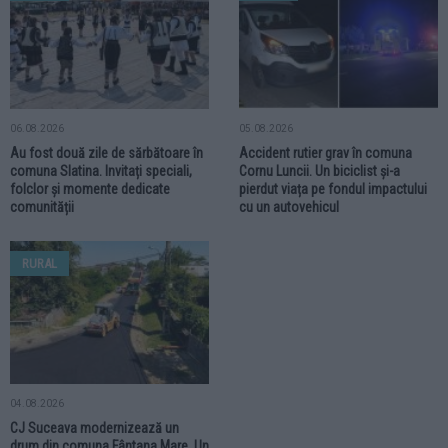
06.08.2026
05.08.2026
Au fost două zile de sărbătoare în
Accident rutier grav în comuna
comuna Slatina. Invitați speciali,
Cornu Luncii. Un biciclist și-a
folclor și momente dedicate
pierdut viața pe fondul impactului
comunității
cu un autovehicul
RURAL
04.08.2026
CJ Suceava modernizează un
drum din comuna Fântana Mare. Un