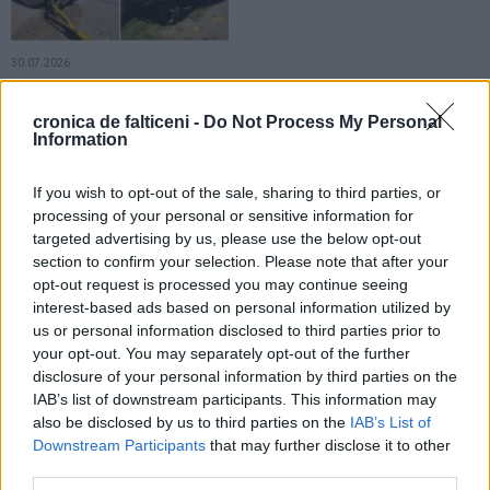
30.07.2026
Accident rutier produs în comuna
Forăști. Un autotren și un
cronica de falticeni -
Do Not Process My Personal
autovehicul de marfă s-au ciocnit.
Information
Un șofer este rănit
If you wish to opt-out of the sale, sharing to third parties, or
RURAL
RURAL
processing of your personal or sensitive information for
targeted advertising by us, please use the below opt-out
section to confirm your selection. Please note that after your
opt-out request is processed you may continue seeing
interest-based ads based on personal information utilized by
us or personal information disclosed to third parties prior to
your opt-out. You may separately opt-out of the further
27.07.2026
27.07.2026
disclosure of your personal information by third parties on the
20 de ani de „Cântec, joc și voie
Comuna Bogdănești finalizează
IAB’s list of downstream participants. This information may
bună”. Comuna Drăgușeni și-a
proiectul de reabilitare energetică
also be disclosed by us to third parties on the
IAB’s List of
sărbătorit valorile locale printr-un
pentru Căminul Cultural Bogdănești
Downstream Participants
that may further disclose it to other
eveniment special
third parties.