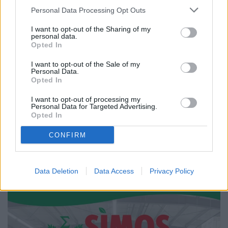
RURAL
Personal Data Processing Opt Outs
I want to opt-out of the Sharing of my
personal data.
Opted In
I want to opt-out of the Sale of my
Personal Data.
25.07.2026
Opted In
Control desfășurat la un agent
economic din comuna Mălini.
I want to opt-out of processing my
Lemn confiscat și amendă de 3.000
Personal Data for Targeted Advertising.
de lei
Opted In
CONFIRM
Data Deletion
Data Access
Privacy Policy