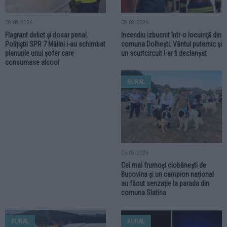
08.08.2026
08.08.2026
Flagrant delict și dosar penal.
Incendiu izbucnit într-o locuință din
Polițiștii SPR 7 Mălini i-au schimbat
comuna Dolhești. Vântul puternic și
planurile unui șofer care
un scurtcircuit l-ar fi declanșat
consumase alcool
RURAL
06.08.2026
Cei mai frumoși ciobănești de
Bucovina și un campion național
au făcut senzație la parada din
comuna Slatina
RURAL
RURAL