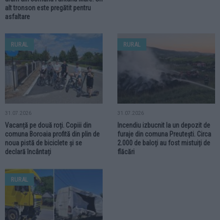
alt tronson este pregătit pentru
asfaltare
RURAL
RURAL
31.07.2026
31.07.2026
Vacanță pe două roți. Copiii din
Incendiu izbucnit la un depozit de
comuna Boroaia profită din plin de
furaje din comuna Preutești. Circa
noua pistă de biciclete și se
2.000 de baloți au fost mistuiți de
declară încântați
flăcări
RURAL