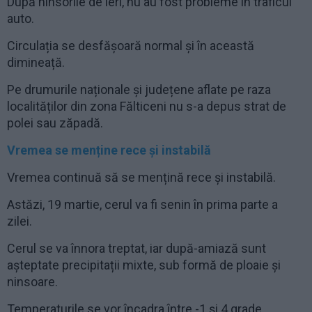
După ninsorile de ieri, nu au fost probleme în traficul
auto.
Circulația se desfășoară normal și în această
dimineață.
Pe drumurile naționale și județene aflate pe raza
localităților din zona Fălticeni nu s-a depus strat de
polei sau zăpadă.
Vremea se menține rece și instabilă
Vremea continuă să se mențină rece și instabilă.
Astăzi, 19 martie, cerul va fi senin în prima parte a
zilei.
Cerul se va înnora treptat, iar după-amiază sunt
așteptate precipitații mixte, sub formă de ploaie și
ninsoare.
Temperaturile se vor încadra între -1 și 4 grade.