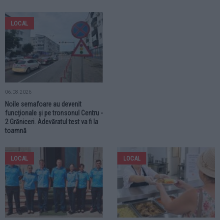
LOCAL
06.08.2026
Noile semafoare au devenit
funcționale și pe tronsonul Centru -
2 Grăniceri. Adevăratul test va fi la
toamnă
LOCAL
LOCAL