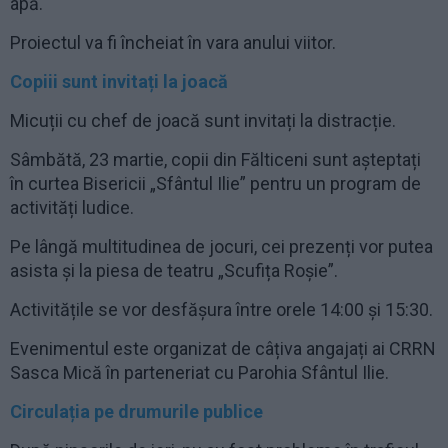
apă.
Proiectul va fi încheiat în vara anului viitor.
Copiii sunt invitați la joacă
Micuții cu chef de joacă sunt invitați la distracție.
Sâmbătă, 23 martie, copii din Fălticeni sunt așteptați
în curtea Bisericii „Sfântul Ilie” pentru un program de
activități ludice.
Pe lângă multitudinea de jocuri, cei prezenți vor putea
asista și la piesa de teatru „Scufița Roșie”.
Activitățile se vor desfășura între orele 14:00 și 15:30.
Evenimentul este organizat de câțiva angajați ai CRRN
Sasca Mică în parteneriat cu Parohia Sfântul Ilie.
Circulația pe drumurile publice