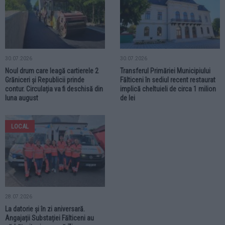
30.07.2026
30.07.2026
Noul drum care leagă cartierele 2
Transferul Primăriei Municipiului
Grăniceri și Republicii prinde
Fălticeni în sediul recent restaurat
contur. Circulația va fi deschisă din
implică cheltuieli de circa 1 milion
luna august
de lei
LOCAL
28.07.2026
La datorie și în zi aniversară.
Angajații Substației Fălticeni au