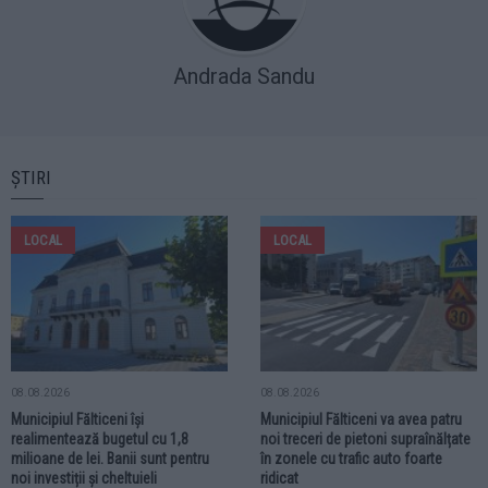
Andrada Sandu
ȘTIRI
LOCAL
LOCAL
08.08.2026
08.08.2026
Municipiul Fălticeni își
Municipiul Fălticeni va avea patru
realimentează bugetul cu 1,8
noi treceri de pietoni supraînălțate
milioane de lei. Banii sunt pentru
în zonele cu trafic auto foarte
noi investiții și cheltuieli
ridicat