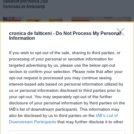
sărbătorit prin muncă Ziua
Serviciului de Ambulanță
LOCAL
LOCAL
cronica de falticeni -
Do Not Process My Personal
Information
If you wish to opt-out of the sale, sharing to third parties, or
processing of your personal or sensitive information for
targeted advertising by us, please use the below opt-out
28.07.2026
28.07.2026
section to confirm your selection. Please note that after your
Motorina trece pragul de 10 lei pe
Angajații Spitalului Municipal
opt-out request is processed you may continue seeing
litru. Prețurile la stațiile de
Fălticeni au intrat în grevă generală.
carburanți din Fălticeni continuă să
Pacienții unității medicale nu au
interest-based ads based on personal information utilized by
crească
fost afectați
us or personal information disclosed to third parties prior to
your opt-out. You may separately opt-out of the further
disclosure of your personal information by third parties on the
LOCAL
IAB’s list of downstream participants. This information may
also be disclosed by us to third parties on the
IAB’s List of
Downstream Participants
that may further disclose it to other
third parties.