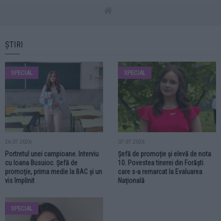
ȘTIRI
SPECIAL
SPECIAL
26.07.2026
07.07.2026
Portretul unei campioane. Interviu
Șefă de promoție și elevă de nota
cu Ioana Busuioc. Șefă de
10. Povestea tinerei din Forăști
promoție, prima medie la BAC și un
care s-a remarcat la Evaluarea
vis împlinit
Națională
SPECIAL