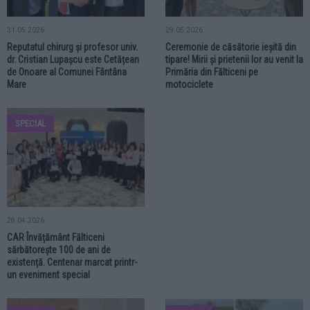
31.05.2026
29.05.2026
Reputatul chirurg și profesor univ.
Ceremonie de căsătorie ieșită din
dr. Cristian Lupașcu este Cetățean
tipare! Mirii și prietenii lor au venit la
de Onoare al Comunei Fântâna
Primăria din Fălticeni pe
Mare
motociclete
SPECIAL
28.04.2026
CAR Învățământ Fălticeni
sărbătorește 100 de ani de
existență. Centenar marcat printr-
un eveniment special