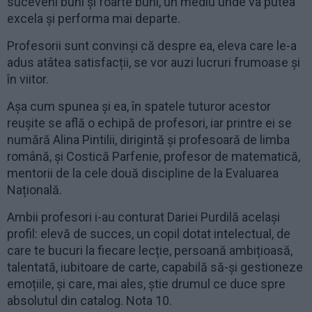
suceveni buni și foarte buni, un mediu unde va putea
excela și performa mai departe.
Profesorii sunt convinși că despre ea, eleva care le-a
adus atâtea satisfacții, se vor auzi lucruri frumoase și
în viitor.
Așa cum spunea și ea, în spatele tuturor acestor
reușite se află o echipă de profesori, iar printre ei se
numără Alina Pintilii, dirigintă și profesoară de limba
română, și Costică Parfenie, profesor de matematică,
mentorii de la cele două discipline de la Evaluarea
Națională.
Ambii profesori i-au conturat Dariei Purdilă același
profil: elevă de succes, un copil dotat intelectual, de
care te bucuri la fiecare lecție, persoană ambițioasă,
talentată, iubitoare de carte, capabilă să-și gestioneze
emoțiile, și care, mai ales, știe drumul ce duce spre
absolutul din catalog. Nota 10.