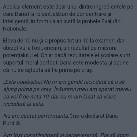
Același element este doar unul dintre ingredientele pe
care Daria l-a folosit, alături de concentrare și
inteligență, în formula aplicată la probele Evaluării
Naționale.
Eleva de 10 nu și-a propus tot un 10 la examen, dar
obiectivul a fost, oricum, un rezultat pe măsura
potențialului ei. Chiar dacă rezultatele ei școlare sunt
suportul moral perfect, Daria este modestă și spune
că nu se aștepta să fie prima pe oraș.
„Este copleșitor! Nu m-am gândit niciodată că o să
ajung prima pe oraș. Înăuntrul meu am sperat mereu
că voi fi de nota 10, dar nu m-am lăsat să visez
niciodată la asta.
Nu am căutat performanța.”
, ne-a declarat Daria
Purdilă.
Am fost conștiincioasă și perseverentă. Pot să spun