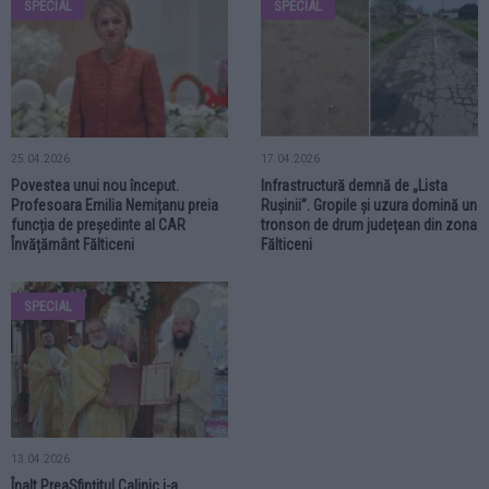
SPECIAL
SPECIAL
25.04.2026
17.04.2026
Povestea unui nou început.
Infrastructură demnă de „Lista
Profesoara Emilia Nemițanu preia
Rușinii”. Gropile și uzura domină un
funcția de președinte al CAR
tronson de drum județean din zona
Învățământ Fălticeni
Fălticeni
SPECIAL
13.04.2026
Înalt PreaSfințitul Calinic i-a