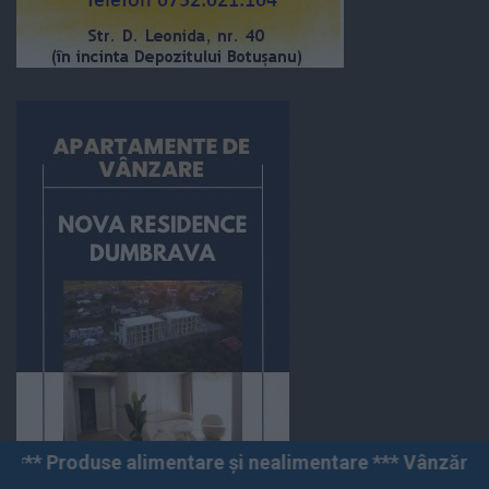
ntare și nealimentare *** Vânzări angro și cu amănuntul