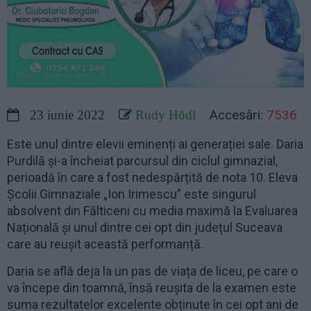
Accesări:
7536
23 iunie 2022
Rudy Hödl
Este unul dintre elevii eminenți ai generației sale. Daria
Purdilă și-a încheiat parcursul din ciclul gimnazial,
perioadă în care a fost nedespărțită de nota 10. Eleva
Școlii Gimnaziale „Ion Irimescu” este singurul
absolvent din Fălticeni cu media maximă la Evaluarea
Națională și unul dintre cei opt din județul Suceava
care au reușit această performanță.
Daria se află deja la un pas de viața de liceu, pe care o
va începe din toamnă, însă reușita de la examen este
suma rezultatelor excelente obținute în cei opt ani de