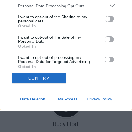
Personal Data Processing Opt Outs
I want to opt-out of the Sharing of my
personal data.
NEXT ARTICLE
Eveniment rutier pe raza comunei Baia. Autoturism
Opted In
acroșat de mașina unui șofer aflat sub influența
I want to opt-out of the Sale of my
alcoolului
Personal Data.
PREVIOUS ARTICLE
Opted In
Evaluare Națională 2022. Rezultatele elevilor din
Fălticeni. Singura medie de 10 este la Școala „Ion
I want to opt-out of processing my
Irimescu”
Personal Data for Targeted Advertising.
Opted In
CONFIRM
Data Deletion
Data Access
Privacy Policy
Rudy Hödl