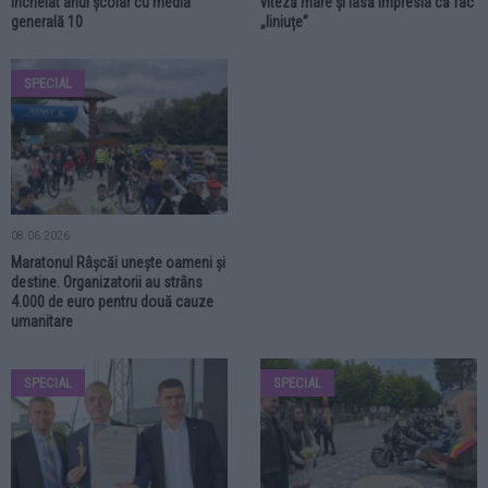
încheiat anul școlar cu media
viteză mare și lasă impresia că fac
generală 10
„liniuțe”
SPECIAL
08.06.2026
Maratonul Râșcăi unește oameni și
destine. Organizatorii au strâns
4.000 de euro pentru două cauze
umanitare
SPECIAL
SPECIAL