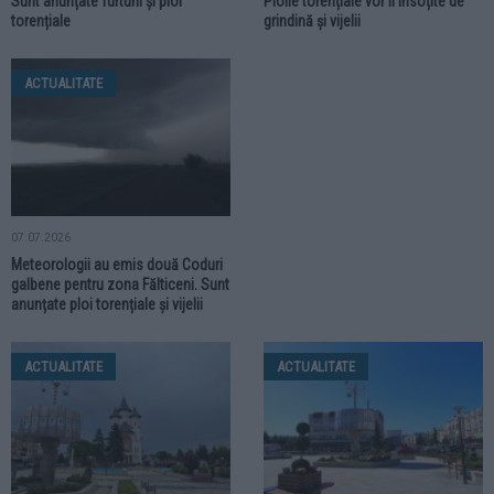
Sunt anunțate furtuni și ploi
Ploile torențiale vor fi însoțite de
torențiale
grindină și vijelii
ACTUALITATE
07.07.2026
Meteorologii au emis două Coduri
galbene pentru zona Fălticeni. Sunt
anunțate ploi torențiale și vijelii
ACTUALITATE
ACTUALITATE