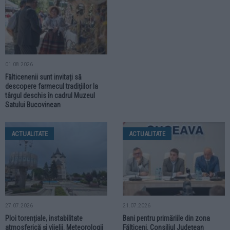
01.08.2026
Fălticenenii sunt invitați să
descopere farmecul tradițiilor la
târgul deschis în cadrul Muzeul
Satului Bucovinean
ACTUALITATE
ACTUALITATE
27.07.2026
21.07.2026
Ploi torențiale, instabilitate
Bani pentru primăriile din zona
atmosferică și vijelii. Meteorologii
Fălticeni. Consiliul Județean