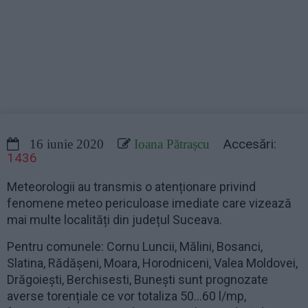
Accesări:
16 iunie 2020
Ioana Pătrașcu
1436
Meteorologii au transmis o atenționare privind
fenomene meteo periculoase imediate care vizează
mai multe localități din județul Suceava.
Pentru comunele: Cornu Luncii, Mălini, Bosanci,
Slatina, Rădășeni, Moara, Horodniceni, Valea Moldovei,
Drăgoiești, Berchisesti, Bunești sunt prognozate
averse torențiale ce vor totaliza 50…60 l/mp,